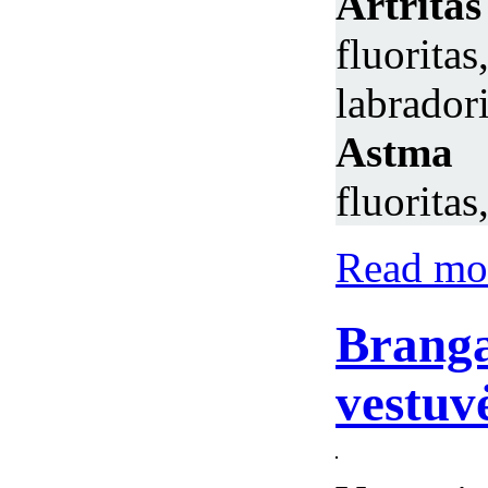
Artrit
fluorit
labradori
Astma
–
fluoritas
Read mor
Branga
vestuv