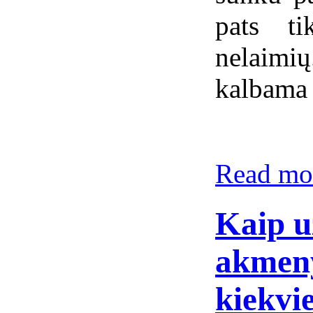
pats ti
nelaim
kalbama 
Read mor
Kaip u
akmeny
kiekvi