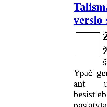
Talism
verslo
š
Ypač ger
ant u
besistieb
pastatyt