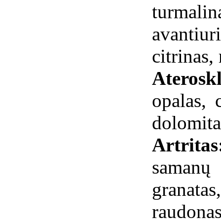
turma
avantiu
citrinas,
Ateroskl
opalas, 
dolomita
Artrit
samanų 
granat
raudonas