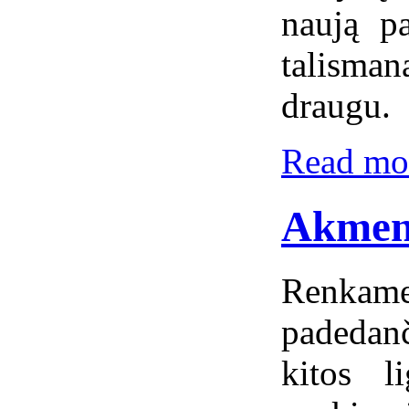
naują pa
talisma
draugu.
Read mor
Akmeny
Renkame
padedanč
kitos l