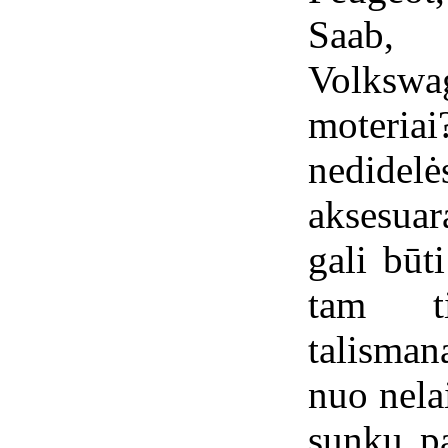
Saab, 
Volksw
moteria
nedid
aksesua
gali būt
tam ti
talisman
nuo nela
sunku p