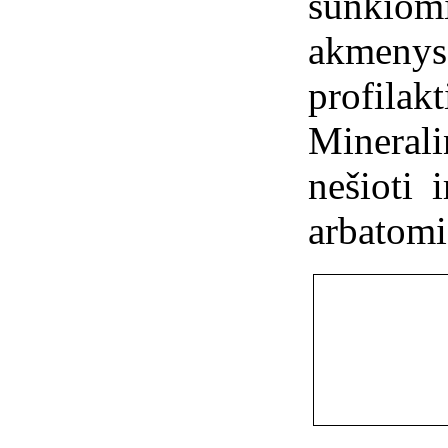
sunkiom
akmen
profil
Minera
nešioti 
arbatomi