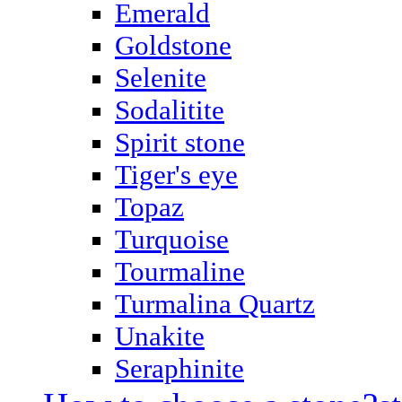
Emerald
Goldstone
Selenite
Sodalitite
Spirit stone
Tiger's eye
Topaz
Turquoise
Tourmaline
Turmalina Quartz
Unakite
Seraphinite