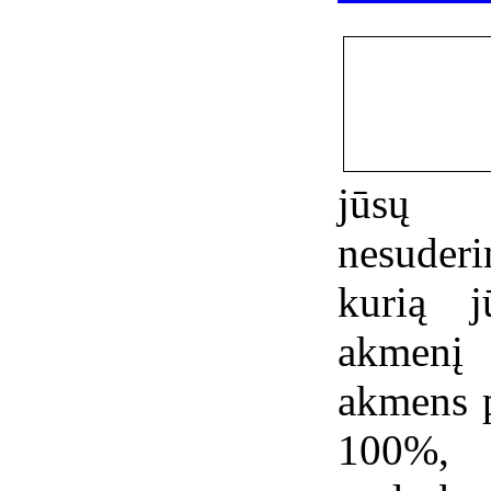
jūsų 
nesuderi
kurią j
akmenį 
akmens p
100%, 