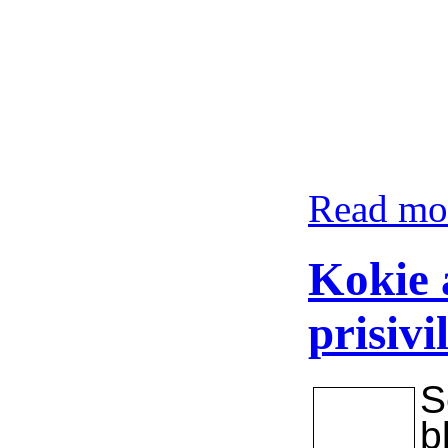
Read mor
Kokie
prisivi
S
b