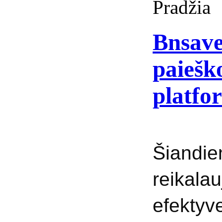
Pradžia
Bnsave
paieško
platfo
Šiandie
reika
efekty