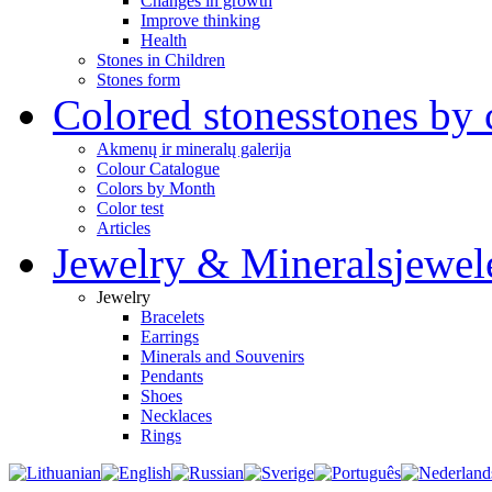
Changes in growth
Improve thinking
Health
Stones in Children
Stones form
Colored stones
stones by 
Akmenų ir mineralų galerija
Colour Catalogue
Colors by Month
Color test
Articles
Jewelry & Minerals
jewel
Jewelry
Bracelets
Earrings
Minerals and Souvenirs
Pendants
Shoes
Necklaces
Rings