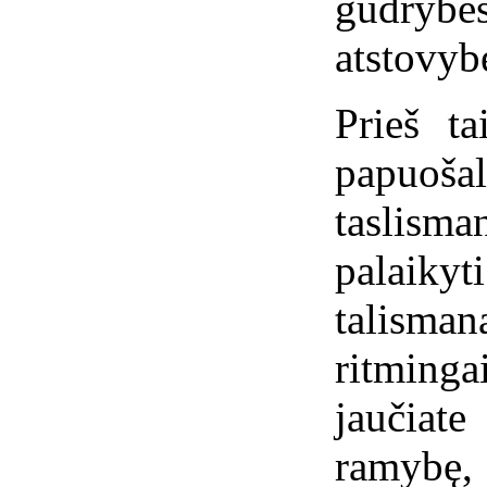
gudrybe
atstovyb
Prieš ta
papuoš
taslism
palaikyti
talism
ritming
jaučiat
ramybę, 