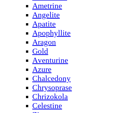
Ametrine
Angelite
Apatite
Apophyllite
Aragon
Gold
Аventurine
Azure
Chalcedony
Chrysoprase
Chrizokola
Celestine