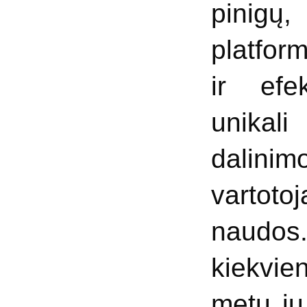
pinigų
platfor
ir efe
unikal
dalinimo
vartotoj
naudos
kiekvie
metu j