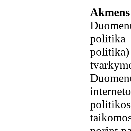
Akmen
Duomenų 
politi
politik
tvarky
Duomen
interne
politi
taikomo
norint p