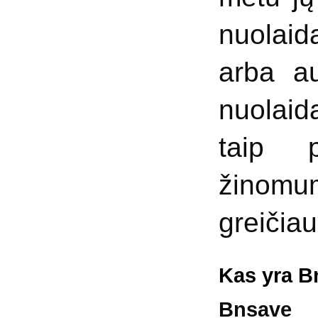
nuolaida
arba au
nuolaid
taip p
žinomu
greičiau
Kas yra B
Bnsav