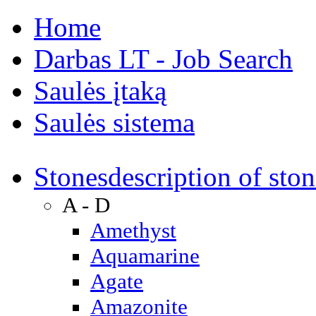
Home
Darbas LT - Job Search
Saulės įtaką
Saulės sistema
Stones
description of ston
A - D
Amethyst
Aquamarine
Agate
Amazonite