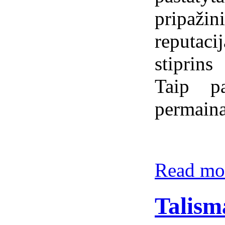
pripaži
reputaci
stiprin
Taip p
permaina
Read mor
Talism