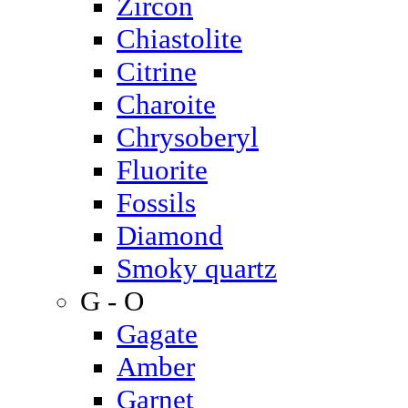
Zircon
Chiastolite
Citrine
Charoite
Chrysoberyl
Fluorite
Fossils
Diamond
Smoky quartz
G - O
Gagate
Amber
Garnet