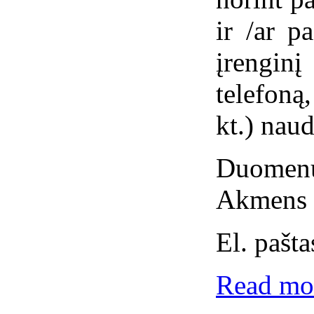
ir /ar p
įrengin
telefoną
kt.) naud
Duomenų
Akmens 
El. pašta
Read mor