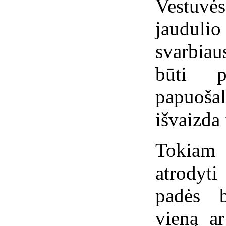
Vestuvė
jaudulio
svarbiau
būti p
papuoša
išvaizda t
Tokiam 
atrodyt
padės b
vieną ar