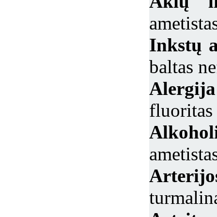
Akių li
ametistas
Inkstų 
baltas ne
Alerg
fluoritas
Alkoho
ametista
Arterijo
turmalin