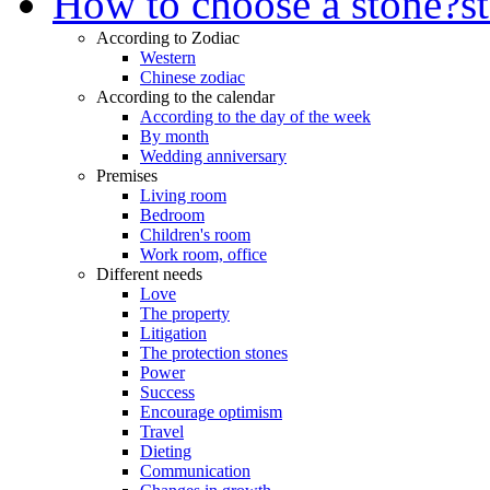
How to choose a stone?
s
According to Zodiac
Western
Chinese zodiac
According to the calendar
According to the day of the week
By month
Wedding anniversary
Premises
Living room
Bedroom
Children's room
Work room, office
Different needs
Love
The property
Litigation
The protection stones
Power
Success
Encourage optimism
Travel
Dieting
Communication