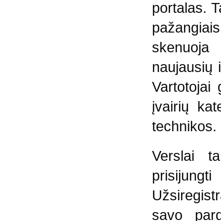
portalas. T
pažangia
skenuoja 
naujausių 
Vartotojai 
įvairių ka
technikos.
Verslai t
prisijung
Užsiregistr
savo pard