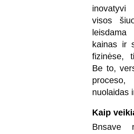
inovatyvi
visos šiu
leisdama 
kainas ir 
fizinėse, 
Be to, vers
proceso,
nuolaidas i
Kaip veik
Bnsave n