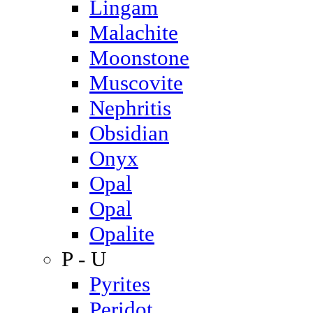
Lingam
Malachite
Moonstone
Muscovite
Nephritis
Obsidian
Onyx
Opal
Opal
Opalite
P - U
Pyrites
Peridot