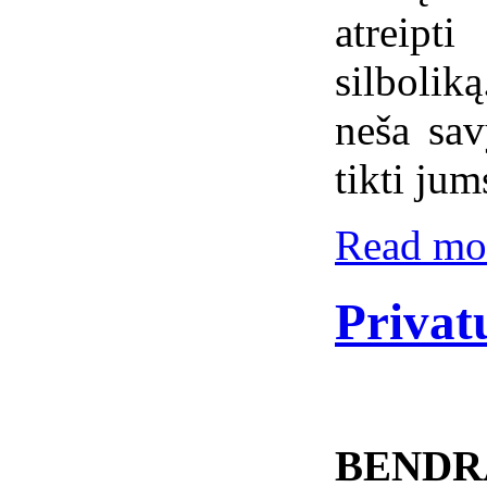
atreipt
silboli
neša sav
tikti jum
Read mor
Privat
BENDR