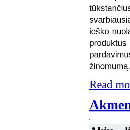
tūkstanči
svarbiausia
ieško nuol
produktu
pardavim
žinomumą
Read mor
Akmeny