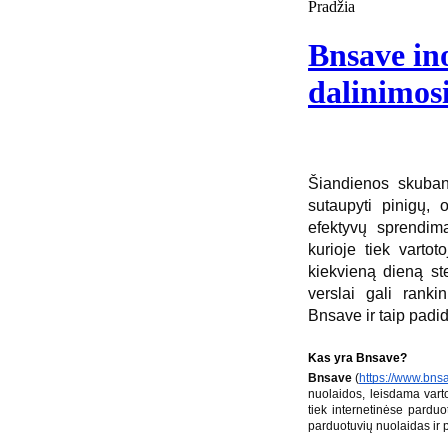
Pradžia
Bnsave ino
dalinimos
Šiandienos skuban
sutaupyti pinigų,
efektyvų sprendimą
kurioje tiek vartot
kiekvieną dieną st
verslai gali ranki
Bnsave ir taip padid
Kas yra Bnsave?
Bnsave
(
https://www.bnsa
nuolaidos, leisdama varto
tiek internetinėse parduot
parduotuvių nuolaidas ir p