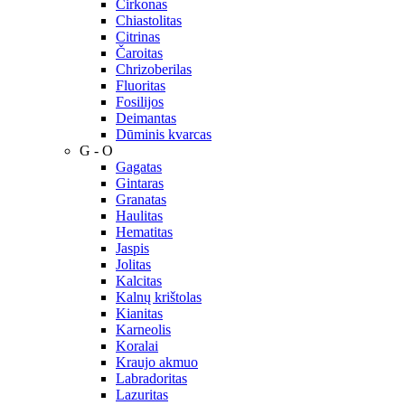
Cirkonas
Chiastolitas
Citrinas
Čaroitas
Chrizoberilas
Fluoritas
Fosilijos
Deimantas
Dūminis kvarcas
G - O
Gagatas
Gintaras
Granatas
Haulitas
Hematitas
Jaspis
Jolitas
Kalcitas
Kalnų krištolas
Kianitas
Karneolis
Koralai
Kraujo akmuo
Labradoritas
Lazuritas