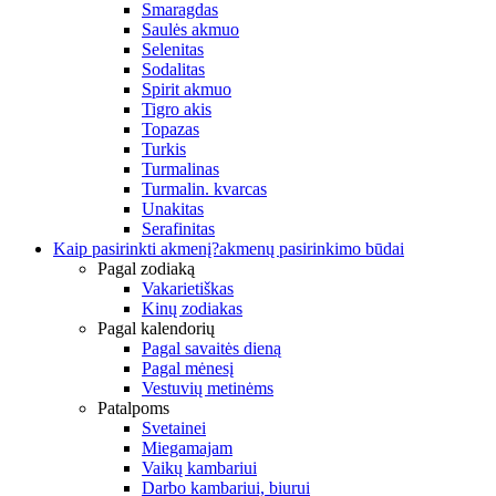
Smaragdas
Saulės akmuo
Selenitas
Sodalitas
Spirit akmuo
Tigro akis
Topazas
Turkis
Turmalinas
Turmalin. kvarcas
Unakitas
Serafinitas
Kaip pasirinkti akmenį?
akmenų pasirinkimo būdai
Pagal zodiaką
Vakarietiškas
Kinų zodiakas
Pagal kalendorių
Pagal savaitės dieną
Pagal mėnesį
Vestuvių metinėms
Patalpoms
Svetainei
Miegamajam
Vaikų kambariui
Darbo kambariui, biurui