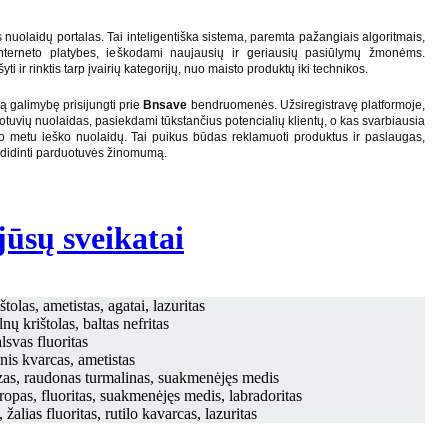
 nuolaidų portalas. Tai inteligentiška sistema, paremta pažangiais algoritmais,
nterneto platybes, ieškodami naujausių ir geriausių pasiūlymų žmonėms.
yti ir rinktis tarp įvairių kategorijų, nuo maisto produktų iki technikos.
lią galimybę prisijungti prie
Bnsave
bendruomenės. Užsiregistravę platformoje,
duotuvių nuolaidas, pasiekdami tūkstančius potencialių klientų, o kas svarbiausia
šiuo metu ieško nuolaidų. Tai puikus būdas reklamuoti produktus ir paslaugas,
 didinti parduotuvės žinomumą.
ūsų sveikatai
tolas, ametistas, agatai, lazuritas
nų krištolas, baltas nefritas
alsvas fluoritas
nis kvarcas, ametistas
zas, raudonas turmalinas, suakmenėjęs medis
iropas, fluoritas, suakmenėjęs medis, labradoritas
alias fluoritas, rutilo kavarcas, lazuritas