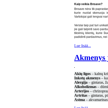
Kaip veikia Bnsave?
Bnsave nėra tik paprastas
kurie nuolat skenuoja i
Vartotojai gali lengvai narš
Verslai taip pat turi unika
jie gali talpinti savo par
tikslinių klientų, kurie 
padidinti pardavimus, nei
Lue lisää...
Akmenys j
Akių ligos
– kalnų kriš
Inkstų akmenys
– kal
Alergija
– gintaras, ž
Alkoholizmas
– dūmi
Arterijos
– chrizopra
Artritas
– gintaras, p
Astma
– akvamarinas, ž
Lue lisää...