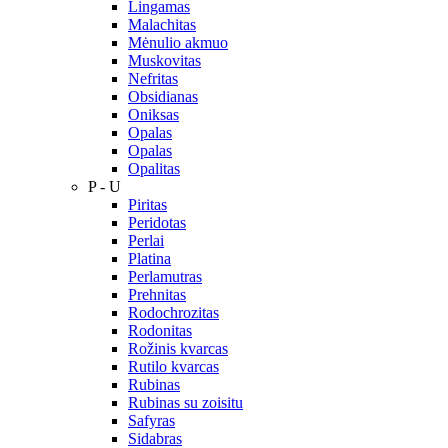
Lingamas
Malachitas
Mėnulio akmuo
Muskovitas
Nefritas
Obsidianas
Oniksas
Opalas
Opalas
Opalitas
P - U
Piritas
Peridotas
Perlai
Platina
Perlamutras
Prehnitas
Rodochrozitas
Rodonitas
Rožinis kvarcas
Rutilo kvarcas
Rubinas
Rubinas su zoisitu
Safyras
Sidabras