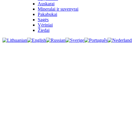
Auskarai
Mineralai ir suvenyrai
Pakabukai
Sagės
Vėriniai
Žiedai