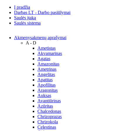
Į pradžią
Darbas LT - Darbo pasiūlymai
Saulės įtaką
Saulės sistema
Akmenys
akmenų aprašymai
A - D
Ametistas
Akvamarinas
Agatas
Amazonitas
Ametrinas
Angelitas
Apatitas
Apofilitas
Aragonitas
Auksas
Avantiūrinas
Azūritas
Chalcedonas
Chrizoprazas
Chrizokola
Celestinas