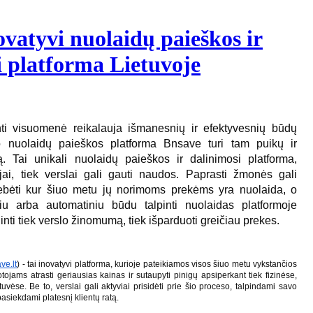
vatyvi nuolaidų paieškos ir
i platforma Lietuvoje
ti visuomenė reikalauja išmanesnių ir efektyvesnių būdų
 o nuolaidų paieškos platforma Bnsave turi tam puikų ir
. Tai unikali nuolaidų paieškos ir dalinimosi platforma,
ojai, tiek verslai gali gauti naudos. Paprasti žmonės gali
ebėti kur šiuo metu jų norimoms prekėms yra nuolaida, o
niu arba automatiniu būdu talpinti nuolaidas platformoje
inti tiek verslo žinomumą, tiek išparduoti greičiau prekes.
ve.lt
) - tai inovatyvi platforma, kurioje pateikiamos visos šiuo metu vykstančios
tojams atrasti geriausias kainas ir sutaupyti pinigų apsiperkant tiek fizinėse,
uvėse. Be to, verslai gali aktyviai prisidėti prie šio proceso, talpindami savo
asiekdami platesnį klientų ratą.