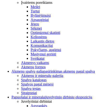
Įvairiems poreikiams
Meilei
Turtui
Bylinėjimuisi
Apsauginiai
Jėgos
Sėkmei
Optimizmui skatinti
Kelionėms
Laikantis dietos
Komunikacijai
Pokyčiams, augimui
Mąstymui gerinti
Sveikatai
Akmenys vaikams
Akmenų formos
Akmenų spalvų galia
pasirinkimas akmenų pagal spalvą
Akmenų ir mineralų galerija
Spalvų katalogas
Spalvos pagal mėnesį
Spalvų testas
Straipsniai
Papuošalai ir mineralai
juvelyrinių dirbinių ekspozicija
Juvelyriniai dirbiniai
Apyrankės