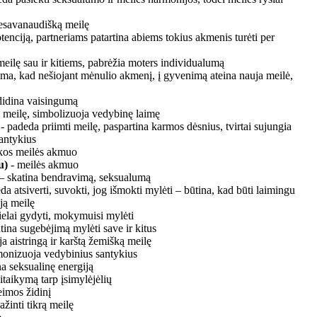
nesavanaudišką meilę
tenciją, partneriams patartina abiems tokius akmenis turėti per
 meilę sau ir kitiems, pabrėžia moters individualumą
ima, kad nešiojant mėnulio akmenį, į gyvenimą ateina nauja meilė,
didina vaisingumą
a meilę, simbolizuoja vedybinę laimę
- padeda priimti meilę, paspartina karmos dėsnius, tvirtai sujungia
antykius
škos meilės akmuo
ru)
- meilės akmuo
– skatina bendravimą, seksualumą
da atsiverti, suvokti, jog išmokti mylėti – būtina, kad būti laimingu
ją meilę
elai gydyti, mokymuisi mylėti
tina sugebėjimą mylėti save ir kitus
ja aistringą ir karštą žemišką meilę
monizuoja vedybinius santykius
a seksualinę energiją
sitaikymą tarp įsimylėjėlių
eimos židinį
žinti tikrą meilę