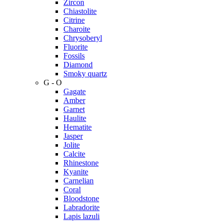
Zircon
Chiastolite
Citrine
Charoite
Chrysoberyl
Fluorite
Fossils
Diamond
Smoky quartz
G - O
Gagate
Amber
Garnet
Haulite
Hematite
Jasper
Jolite
Calcite
Rhinestone
Kyanite
Carnelian
Coral
Bloodstone
Labradorite
Lapis lazuli