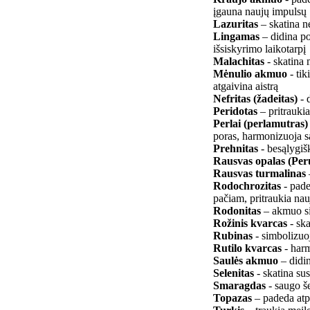
įgauna naujų impulsų
Lazuritas
– skatina 
Lingamas
– didina po
išsiskyrimo laikotarpį
Malachitas
- skatina
Mėnulio akmuo
- tik
atgaivina aistrą
Nefritas (žadeitas)
- 
Peridotas
– pritrauki
Perlai (perlamutras)
poras, harmonizuoja s
Prehnitas
- besąlygi
Rausvas opalas (Pe
Rausvas turmalinas
Rodochrozitas
- pade
pačiam, pritraukia nau
Rodonitas
– akmuo si
Rožinis kvarcas
- ska
Rubinas
- simbolizuo
Rutilo kvarcas
- har
Saulės akmuo
– didin
Selenitas
- skatina su
Smaragdas
- saugo š
Topazas
– padeda atpa