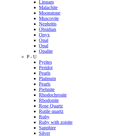
Lingam
Malachite
Moonstone
Muscovite
Nephritis
Obsidian
Onyx
Opal
Opal
Opalite
P - U
Pyrites
Peridot
Pearls
Platinum
Pearls
Prehnite
Rhodochrosite
Rhodonite
Rose Quartz
Rutile quartz
Ruby
Ruby with zoisite
Sapphire
Silver