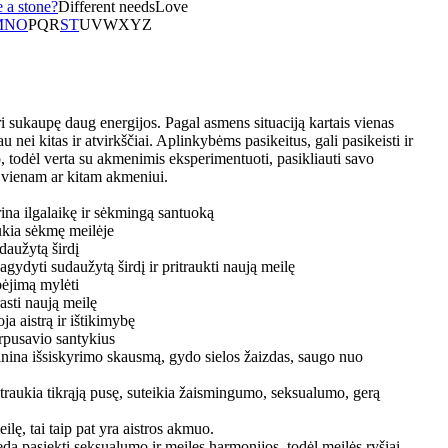
 a stone?
Different needs
Love
M
N
O
P
Q
R
S
T
U
V
W
X
Y
Z
sukaupę daug energijos. Pagal asmens situaciją kartais vienas
u nei kitas ir atvirkščiai. Aplinkybėms pasikeitus, gali pasikeisti ir
 todėl verta su akmenimis eksperimentuoti, pasikliauti savo
a vienam ar kitam akmeniui.
rina ilgalaikę ir sėkmingą santuoką
aukia sėkmę meilėje
daužytą širdį
pagydyti sudaužytą širdį ir pritraukti naują meilę
bėjimą mylėti
asti naują meilę
ja aistrą ir ištikimybę
arpusavio santykius
lnina išsiskyrimo skausmą, gydo sielos žaizdas, saugo nuo
traukia tikrąją pusę, suteikia žaismingumo, seksualumo, gerą
eilę, tai taip pat yra aistros akmuo.
da pasiekti seksualumo ir meiles harmonijos, todėl meilės ryšiai