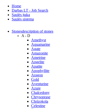
Home
Darbas LT - Job Search
Saulės įtaką
Saulės sistema
Stones
description of stones
A - D
Amethyst
Aquamarine
Agate
Amazonite
Ametrine
Angelite
Apatite
Apophyllite
Aragon
Gold
Аventurine
Azure
Chalcedony
Chrysoprase
Chrizokola
Celestine