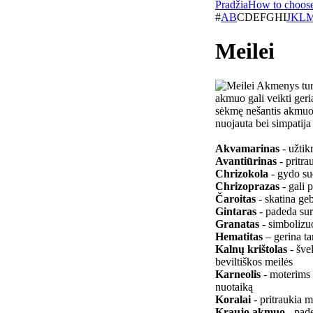
Pradžia
How to choose
#
A
B
C
D
E
F
G
H
I
J
K
L
Meilei
Akmenys turi 
akmuo gali veikti geria
sėkmę nešantis akmuo,
nuojauta bei simpatij
Akvamarinas
- užtik
Avantiūrinas
- pritr
Chrizokola
- gydo su
Chrizoprazas
- gali 
Čaroitas
- skatina ge
Gintaras
- padeda sur
Granatas
- simbolizuo
Hematitas
– gerina t
Kalnų krištolas
- šve
beviltiškos meilės
Karneolis
- moterims 
nuotaiką
Koralai
- pritraukia m
Kraujo akmuo
- pade