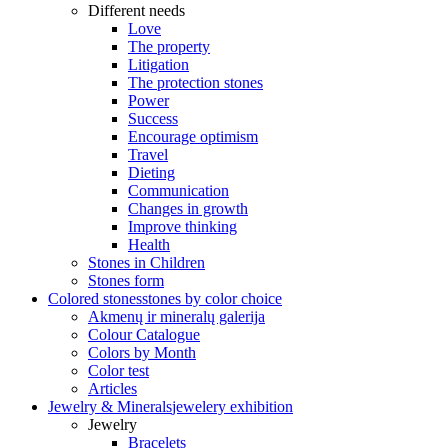
Different needs
Love
The property
Litigation
The protection stones
Power
Success
Encourage optimism
Travel
Dieting
Communication
Changes in growth
Improve thinking
Health
Stones in Children
Stones form
Colored stones
stones by color choice
Akmenų ir mineralų galerija
Colour Catalogue
Colors by Month
Color test
Articles
Jewelry & Minerals
jewelery exhibition
Jewelry
Bracelets