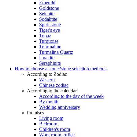
Emerald
Goldstone
Selenite
Sodalitite
Spirit stone
Tiger's eye
Topaz
Turquoise
Tourmaline
Turmalina Quartz
Unakite
Seraphinite
How to choose a stone?
stone selection methods
According to Zodiac
Western
Chinese zodiac
According to the calendar
According to the day of the week
By month
Wedding anniversary
Premises
Living room
Bedroom
Children's room
Work room, office