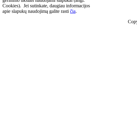
gerinimo tikslais naudojami slapukai (angl.
Cookies). Jei sutinkate, daugiau informacijos
apie slapukų naudojimą galite rasti
čia
.
Copy