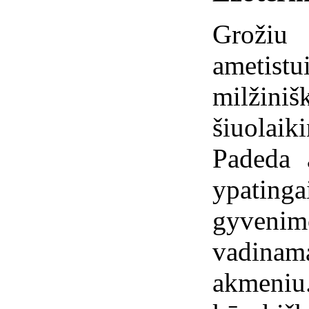
Grožiu
ametistu
milžiniš
šiuolai
Padeda a
ypating
gyven
vadina
akmeni