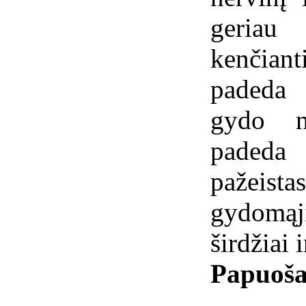
geria
kenčiant
padeda 
gydo n
padeda
pažeist
gydomąjį
širdžiai 
Papuoša