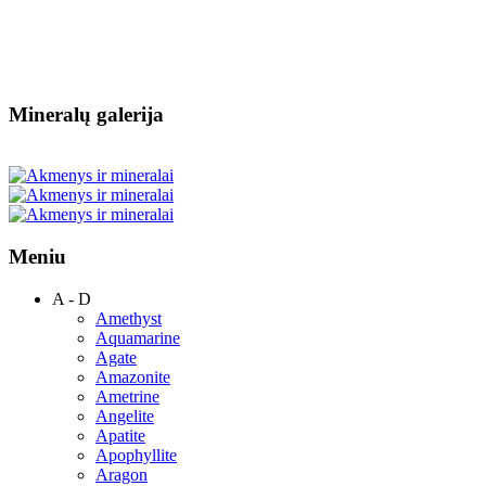
Mineralų galerija
Meniu
A - D
Amethyst
Aquamarine
Agate
Amazonite
Ametrine
Angelite
Apatite
Apophyllite
Aragon