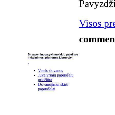
Pavyzdži
Visos pr
commen
Bnsave - inovatyvi nuolaidų paieškos
ir dalinimosi platforma Lietuvoje!
Verslo dovanos
Juvelyrinių papuošalų
priežiūra
Dovanojimui skirti
papuošalai