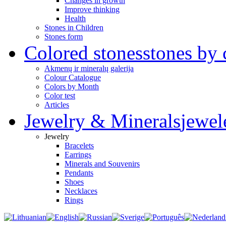
Changes in growth
Improve thinking
Health
Stones in Children
Stones form
Colored stones
stones by 
Akmenų ir mineralų galerija
Colour Catalogue
Colors by Month
Color test
Articles
Jewelry & Minerals
jewel
Jewelry
Bracelets
Earrings
Minerals and Souvenirs
Pendants
Shoes
Necklaces
Rings