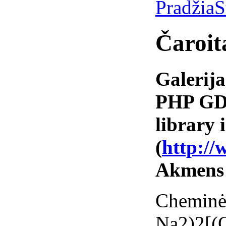
Pradžia
S
Čaroit
Galerija
PHP GD 
library i
(
http://
Akmens
Cheminė
Na2)2[(