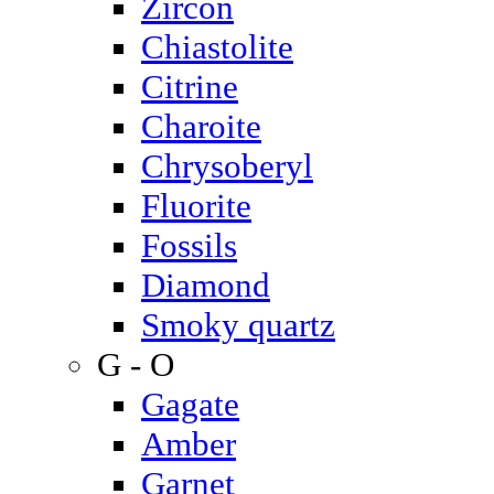
Zircon
Chiastolite
Citrine
Charoite
Chrysoberyl
Fluorite
Fossils
Diamond
Smoky quartz
G - O
Gagate
Amber
Garnet