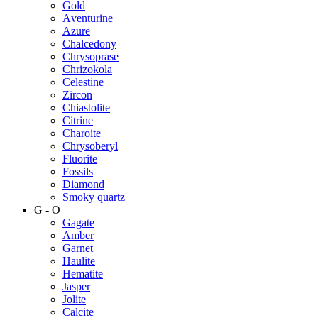
Gold
Аventurine
Azure
Chalcedony
Chrysoprase
Chrizokola
Celestine
Zircon
Chiastolite
Citrine
Charoite
Chrysoberyl
Fluorite
Fossils
Diamond
Smoky quartz
G - O
Gagate
Amber
Garnet
Haulite
Hematite
Jasper
Jolite
Calcite