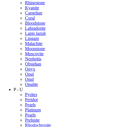
Rhinestone
Kyanite
Carnelian
Coral
Bloodstone
Labradorite
Lapis lazuli
Lingam
Malachite
Moonstone
Muscovite
Nephritis
Obsidian
Onyx
Opal
Opal
Opalite
P - U
Pyrites
Peridot
Pearls
Platinum
Pearls
Prehnite
Rhodochrosite