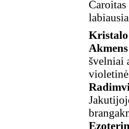
Čaroitas 
labiausi
Kristal
Akmens 
švelniai 
violetinė
Radimvi
Jakutijoj
brangakm
Ezoterin