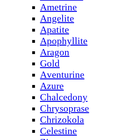
Ametrine
Angelite
Apatite
Apophyllite
Aragon
Gold
Аventurine
Azure
Chalcedony
Chrysoprase
Chrizokola
Celestine