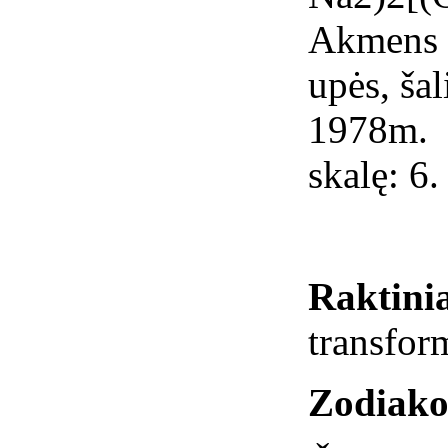
Akmens v
upės, šal
1978m. 
skalę: 6.
Raktinia
transform
Zodiako