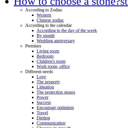
How to choose a stone?
s
According to Zodiac
Western
Chinese zodiac
According to the calendar
According to the day of the week
By month
Wedding anniversary
Premises
Living room
Bedroom
Children's room
Work room, office
Different needs
Love
The property
Litigation
The protection stones
Power
Success
Encourage optimism
Travel
Dieting
Communication