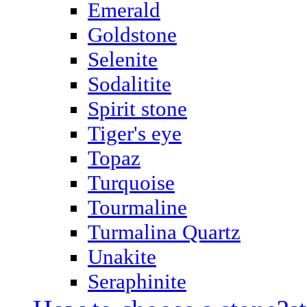
Emerald
Goldstone
Selenite
Sodalitite
Spirit stone
Tiger's eye
Topaz
Turquoise
Tourmaline
Turmalina Quartz
Unakite
Seraphinite