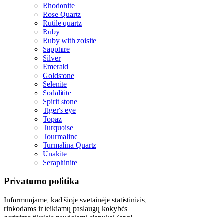
Rhodonite
Rose Quartz
Rutile quartz
Ruby
Ruby with zoisite
Sapphire
Silver
Emerald
Goldstone
Selenite
Sodalitite
Spirit stone
Tiger's eye
Topaz
Turquoise
Tourmaline
Turmalina Quartz
Unakite
Seraphinite
Privatumo politika
Informuojame, kad šioje svetainėje statistiniais,
rinkodaros ir teikiamų paslaugų kokybės