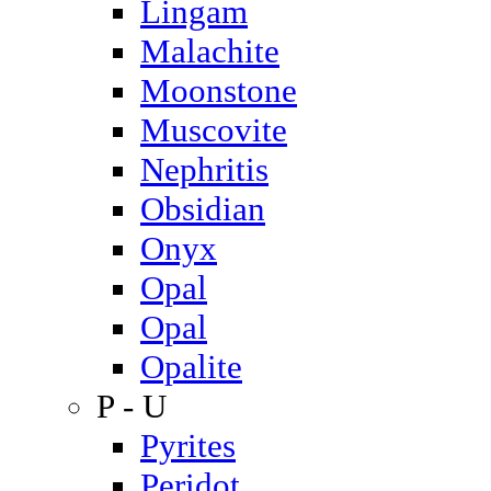
Lingam
Malachite
Moonstone
Muscovite
Nephritis
Obsidian
Onyx
Opal
Opal
Opalite
P - U
Pyrites
Peridot