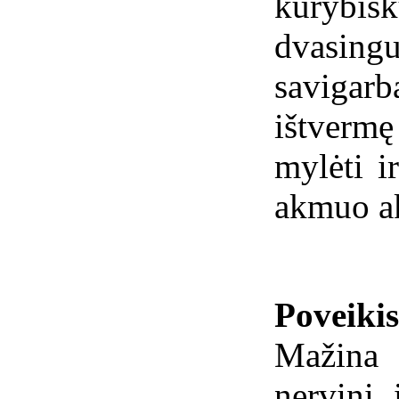
kūryb
dvasing
savigarb
ištverm
mylėti i
akmuo ak
Poveiki
Mažina
nervinį 