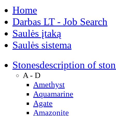
Home
Darbas LT - Job Search
Saulės įtaką
Saulės sistema
Stones
description of ston
A - D
Amethyst
Aquamarine
Agate
Amazonite