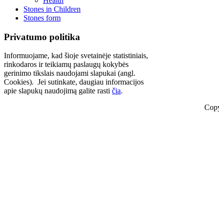
Health
Stones in Children
Stones form
Privatumo politika
Informuojame, kad šioje svetainėje statistiniais,
rinkodaros ir teikiamų paslaugų kokybės
gerinimo tikslais naudojami slapukai (angl.
Cookies). Jei sutinkate, daugiau informacijos
apie slapukų naudojimą galite rasti
čia
.
Copy