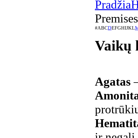
Pradžia
H
Premises
#
A
B
C
D
E
F
G
H
I
J
K
L
Vaikų 
Agatas
Amonit
protrūki
Hemati
ir negali