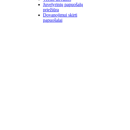
Juvelyrinių papuošalų
priežiūra
Dovanojimui skirti
papuošalai