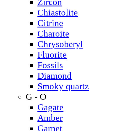
Zircon
Chiastolite
Citrine
Charoite
Chrysoberyl
Fluorite
Fossils
Diamond
Smoky quartz
G - O
Gagate
Amber
Garnet