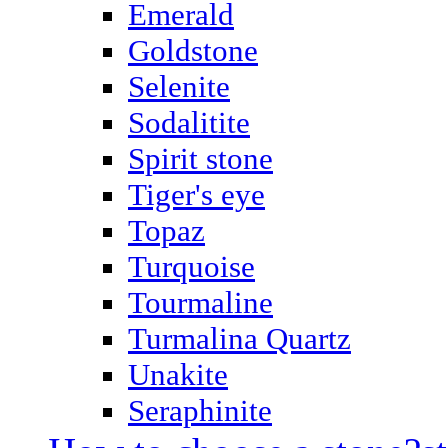
Emerald
Goldstone
Selenite
Sodalitite
Spirit stone
Tiger's eye
Topaz
Turquoise
Tourmaline
Turmalina Quartz
Unakite
Seraphinite