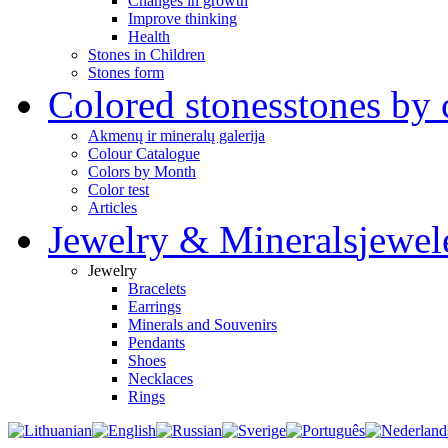
Changes in growth
Improve thinking
Health
Stones in Children
Stones form
Colored stones
stones by 
Akmenų ir mineralų galerija
Colour Catalogue
Colors by Month
Color test
Articles
Jewelry & Minerals
jewel
Jewelry
Bracelets
Earrings
Minerals and Souvenirs
Pendants
Shoes
Necklaces
Rings