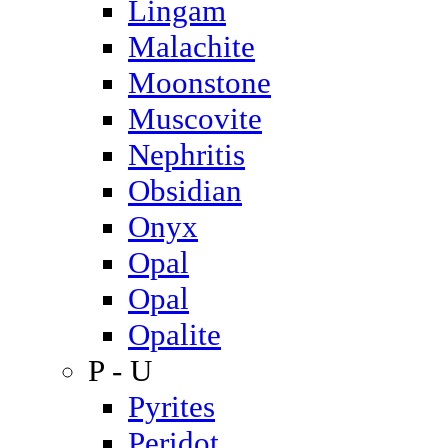
Lingam
Malachite
Moonstone
Muscovite
Nephritis
Obsidian
Onyx
Opal
Opal
Opalite
P - U
Pyrites
Peridot