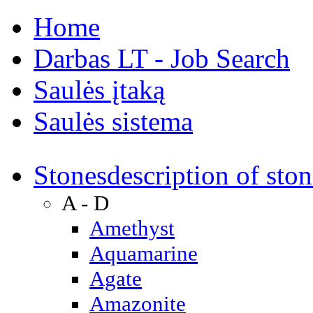
Home
Darbas LT - Job Search
Saulės įtaką
Saulės sistema
Stones
description of ston
A - D
Amethyst
Aquamarine
Agate
Amazonite