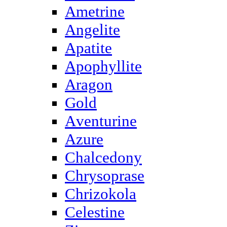
Ametrine
Angelite
Apatite
Apophyllite
Aragon
Gold
Аventurine
Azure
Chalcedony
Chrysoprase
Chrizokola
Celestine