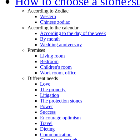
How to choose a stone?
s
According to Zodiac
Western
Chinese zodiac
According to the calendar
According to the day of the week
By month
Wedding anniversary
Premises
Living room
Bedroom
Children's room
Work room, office
Different needs
Love
The property
Litigation
The protection stones
Power
Success
Encourage optimism
Travel
Dieting
Communication