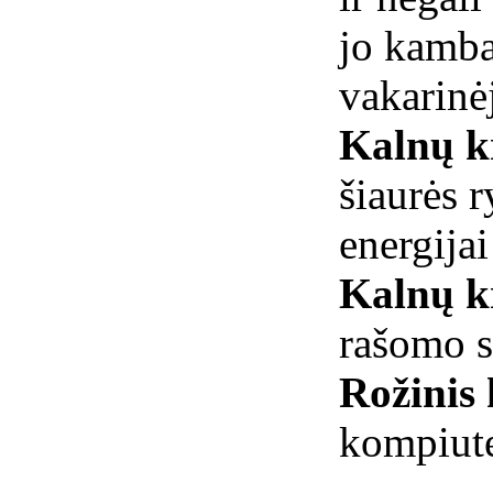
jo kamba
vakarinė
Kalnų kr
šiaurės 
energijai
Kalnų kr
rašomo s
Rožinis
kompiut