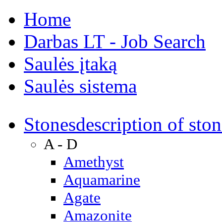
Home
Darbas LT - Job Search
Saulės įtaką
Saulės sistema
Stones
description of ston
A - D
Amethyst
Aquamarine
Agate
Amazonite