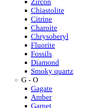
Zircon
Chiastolite
Citrine
Charoite
Chrysoberyl
Fluorite
Fossils
Diamond
Smoky quartz
G - O
Gagate
Amber
Garnet