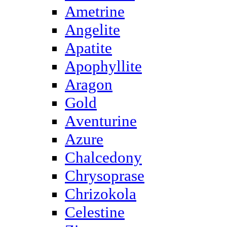
Ametrine
Angelite
Apatite
Apophyllite
Aragon
Gold
Аventurine
Azure
Chalcedony
Chrysoprase
Chrizokola
Celestine