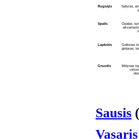
Rugsėjis
Safyras, ame
Spalis
Opalas, tur
akvamarina
Lapkritis
Geltonas to
gintaras, tu
Gruodis
Mėlynas top
cirkon
obs
Sausis
Vasaris