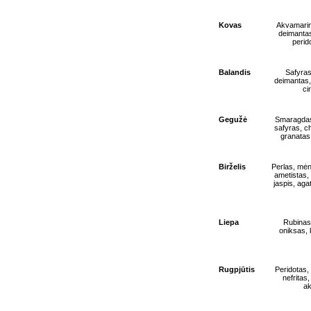
Kovas
Akvamarin
deimantas
perid
Balandis
Safyras
deimantas, 
ci
Gegužė
Smaragdas
safyras, c
granatas
Birželis
Perlas, mėn
ametistas,
jaspis, aga
Liepa
Rubinas,
oniksas, 
Rugpjūtis
Peridotas,
nefritas
ak