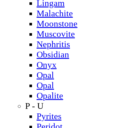
Lingam
Malachite
Moonstone
Muscovite
Nephritis
Obsidian
Onyx
Opal
Opal
Opalite
P - U
Pyrites
Peridot