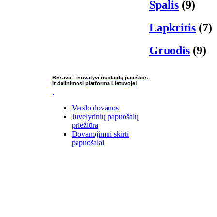
Spalis
(9)
Lapkritis
(7)
Gruodis
(9)
Bnsave - inovatyvi nuolaidų paieškos
ir dalinimosi platforma Lietuvoje!
Verslo dovanos
Juvelyrinių papuošalų
priežiūra
Dovanojimui skirti
papuošalai