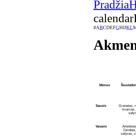
Pradžia
H
calendar
#
A
B
C
D
E
F
G
H
I
J
K
L
Akmeny
Mėnuo
Šiuolaik
Sausis
Granatas, r
kvarcas, 
safyr
Vasaris
Ametistas
čaroitas
safyras, c