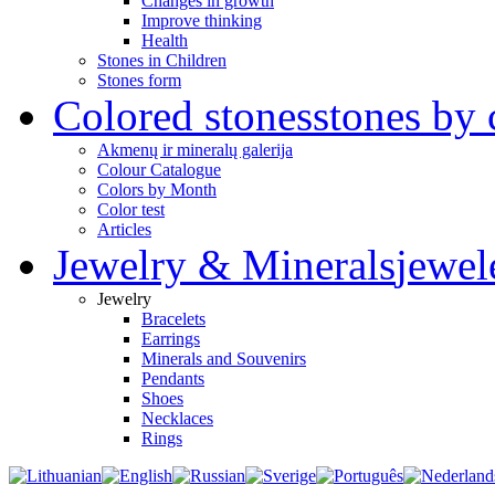
Changes in growth
Improve thinking
Health
Stones in Children
Stones form
Colored stones
stones by 
Akmenų ir mineralų galerija
Colour Catalogue
Colors by Month
Color test
Articles
Jewelry & Minerals
jewel
Jewelry
Bracelets
Earrings
Minerals and Souvenirs
Pendants
Shoes
Necklaces
Rings