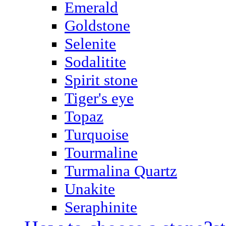
Emerald
Goldstone
Selenite
Sodalitite
Spirit stone
Tiger's eye
Topaz
Turquoise
Tourmaline
Turmalina Quartz
Unakite
Seraphinite