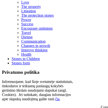
Love
The property
Litigation
The protection stones
Power
Success
Encourage optimism
Travel
Dieting
Communication
Changes in growth
Improve thinking
Health
Stones in Children
Stones form
Privatumo politika
Informuojame, kad šioje svetainėje statistiniais,
rinkodaros ir teikiamų paslaugų kokybės
gerinimo tikslais naudojami slapukai (angl.
Cookies). Jei sutinkate, daugiau informacijos
apie slapukų naudojimą galite rasti
čia
.
Copy