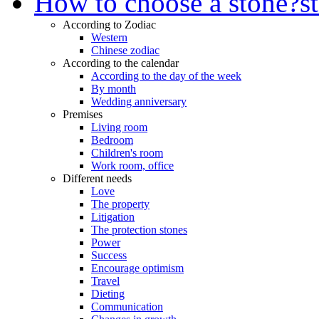
How to choose a stone?
s
According to Zodiac
Western
Chinese zodiac
According to the calendar
According to the day of the week
By month
Wedding anniversary
Premises
Living room
Bedroom
Children's room
Work room, office
Different needs
Love
The property
Litigation
The protection stones
Power
Success
Encourage optimism
Travel
Dieting
Communication