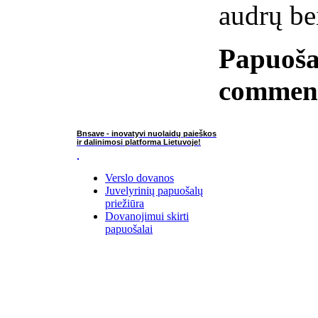
audrų bei
Papuoša
commen
Bnsave - inovatyvi nuolaidų paieškos
ir dalinimosi platforma Lietuvoje!
Verslo dovanos
Juvelyrinių papuošalų
priežiūra
Dovanojimui skirti
papuošalai