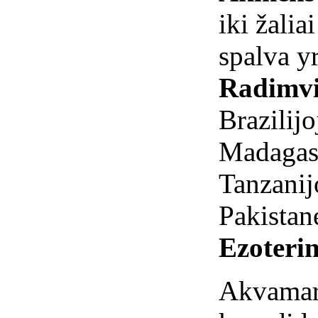
iki žalia
spalva y
Radimvi
Brazilijo
Madagask
Tanzanij
Pakistane
Ezoterin
Akvamari