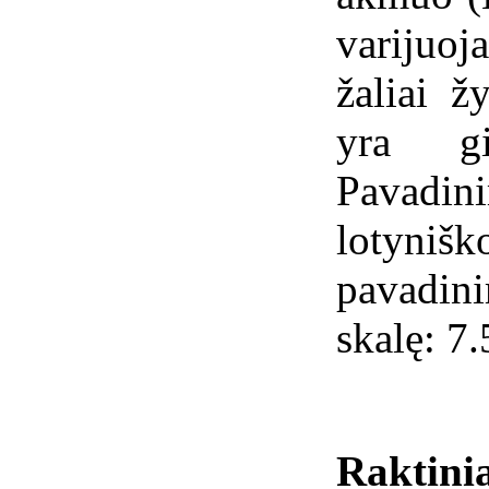
varijuoj
žaliai ž
yra gi
Pavadi
lotynišk
pavadin
skalę: 7.
Raktini