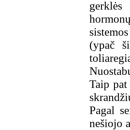
gerklės
hormon
sistemos
(ypač ši
toliare
Nuostab
Taip pat
skrandži
Pagal se
nešiojo 