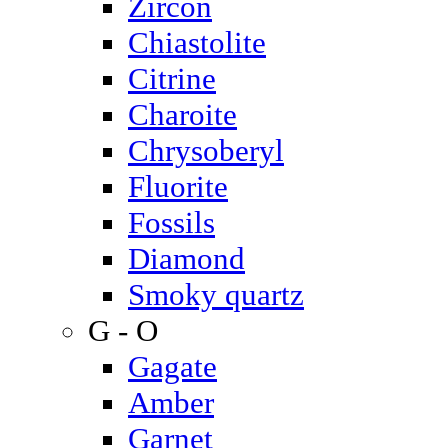
Zircon
Chiastolite
Citrine
Charoite
Chrysoberyl
Fluorite
Fossils
Diamond
Smoky quartz
G - O
Gagate
Amber
Garnet