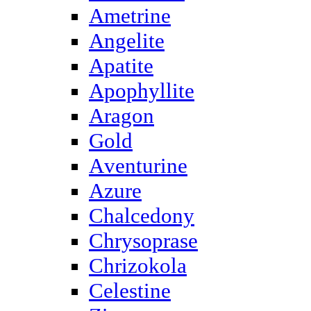
Ametrine
Angelite
Apatite
Apophyllite
Aragon
Gold
Аventurine
Azure
Chalcedony
Chrysoprase
Chrizokola
Celestine