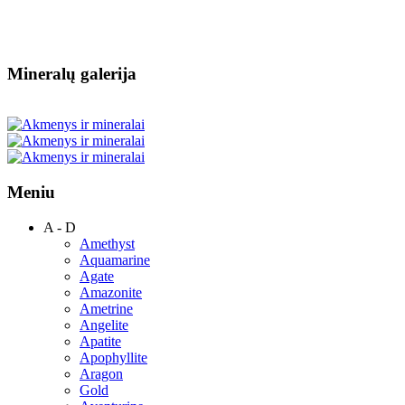
Mineralų galerija
Meniu
A - D
Amethyst
Aquamarine
Agate
Amazonite
Ametrine
Angelite
Apatite
Apophyllite
Aragon
Gold