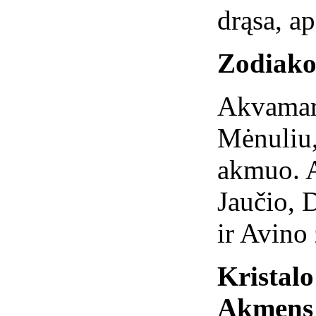
drąsa, a
Zodiako
Akvamari
Mėnuliu,
akmuo. A
Jaučio, 
ir Avino
Kristal
Akmens 