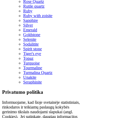
Rose Quartz
Rutile quartz
Ruby
Ruby with zoisite
Sapphire
Silver
Emerald
Goldstone
Selenite
Sodalitite
Spirit stone
Tiger's eye
Topaz
Turquoise
Tourmaline
Turmalina Quartz
Unakite
Seraphinite
Privatumo politika
Informuojame, kad šioje svetainėje statistiniais,
rinkodaros ir teikiamų paslaugų kokybės
gerinimo tikslais naudojami slapukai (angl.
Cookies). Jei sutinkate, daugiau informacijos