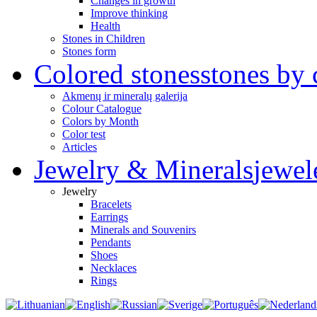
Changes in growth
Improve thinking
Health
Stones in Children
Stones form
Colored stones
stones by 
Akmenų ir mineralų galerija
Colour Catalogue
Colors by Month
Color test
Articles
Jewelry & Minerals
jewel
Jewelry
Bracelets
Earrings
Minerals and Souvenirs
Pendants
Shoes
Necklaces
Rings