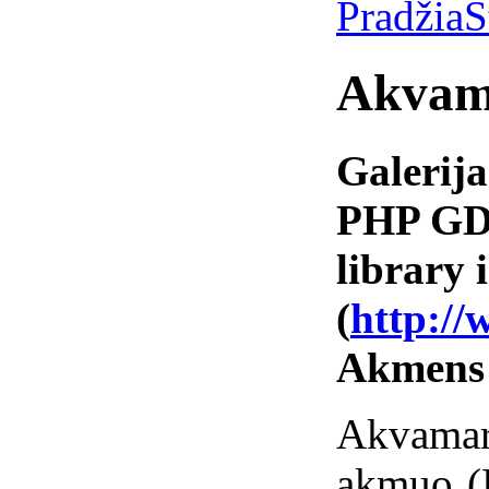
Pradžia
S
Akvam
Galerija
PHP GD 
library i
(
http://
Akmens
Akvamar
akmuo (