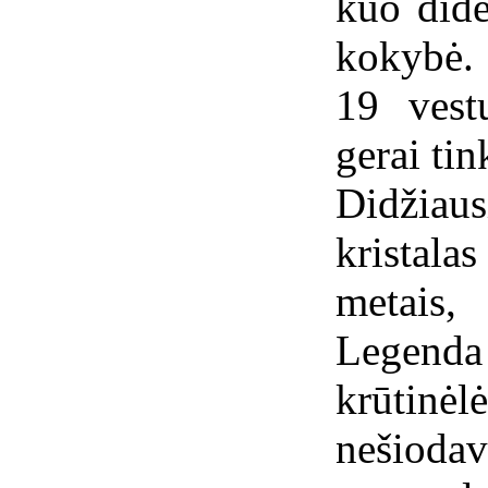
kuo dide
kokybė.
19 vest
gerai ti
Didžiau
kristala
metais
Legenda
krūtinėlė
nešioda