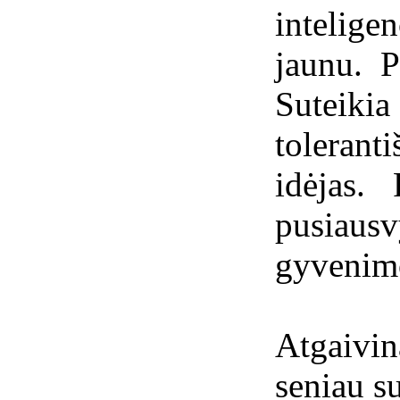
intelig
jaunu. P
Suteik
toleran
idėjas.
pusiaus
gyvenimo
Atgaiv
seniau s