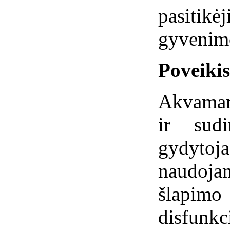
pasitikė
gyvenimo
Poveiki
Akvamari
ir sudi
gydytoja
naudoja
šlapim
disfunk