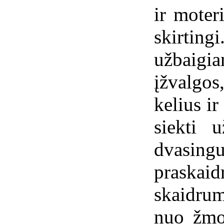
ir moter
skirtin
užbaig
įžvalgo
kelius ir
siekti u
dvas
prask
skaidrum
nuo žmo