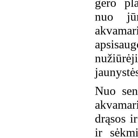
gero pl
nuo jūr
akvam
apsisaug
nužiūrė
jaunystė
Nuo sen
akvamar
drąsos ir
ir sėkm