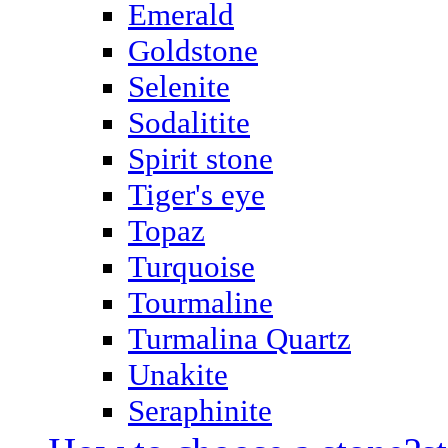
Emerald
Goldstone
Selenite
Sodalitite
Spirit stone
Tiger's eye
Topaz
Turquoise
Tourmaline
Turmalina Quartz
Unakite
Seraphinite