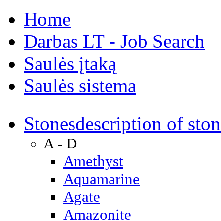
Home
Darbas LT - Job Search
Saulės įtaką
Saulės sistema
Stones
description of ston
A - D
Amethyst
Aquamarine
Agate
Amazonite