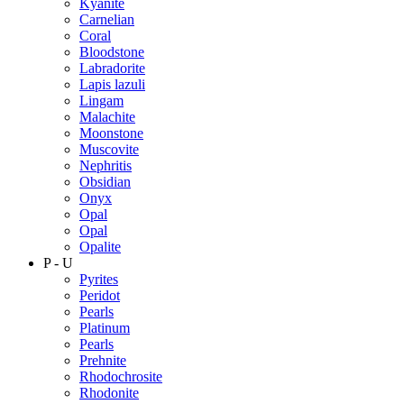
Kyanite
Carnelian
Coral
Bloodstone
Labradorite
Lapis lazuli
Lingam
Malachite
Moonstone
Muscovite
Nephritis
Obsidian
Onyx
Opal
Opal
Opalite
P - U
Pyrites
Peridot
Pearls
Platinum
Pearls
Prehnite
Rhodochrosite
Rhodonite