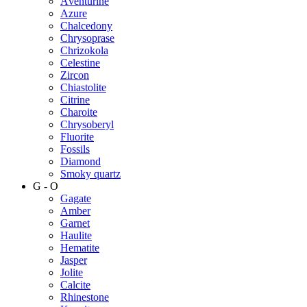
Аventurine
Azure
Chalcedony
Chrysoprase
Chrizokola
Celestine
Zircon
Chiastolite
Citrine
Charoite
Chrysoberyl
Fluorite
Fossils
Diamond
Smoky quartz
G - O
Gagate
Amber
Garnet
Haulite
Hematite
Jasper
Jolite
Calcite
Rhinestone