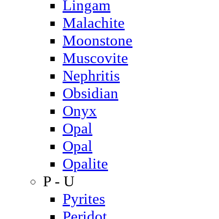
Lingam
Malachite
Moonstone
Muscovite
Nephritis
Obsidian
Onyx
Opal
Opal
Opalite
P - U
Pyrites
Peridot