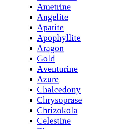
Ametrine
Angelite
Apatite
Apophyllite
Aragon
Gold
Аventurine
Azure
Chalcedony
Chrysoprase
Chrizokola
Celestine