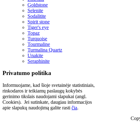
Goldstone
Selenite
Sodalitite
Spirit stone
Tiger's eye
Topaz
Turquoise
Tourmaline
Turmalina Quartz
Unakite
Seraphinite
Privatumo politika
Informuojame, kad šioje svetainėje statistiniais,
rinkodaros ir teikiamų paslaugų kokybės
gerinimo tikslais naudojami slapukai (angl.
Cookies). Jei sutinkate, daugiau informacijos
apie slapukų naudojimą galite rasti
čia
.
Copy