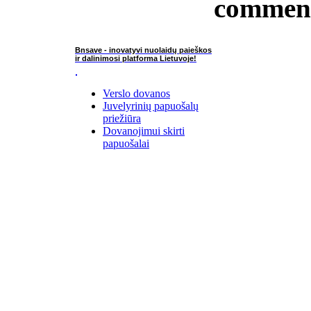
commen
Bnsave - inovatyvi nuolaidų paieškos
ir dalinimosi platforma Lietuvoje!
Verslo dovanos
Juvelyrinių papuošalų
priežiūra
Dovanojimui skirti
papuošalai