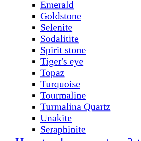
Emerald
Goldstone
Selenite
Sodalitite
Spirit stone
Tiger's eye
Topaz
Turquoise
Tourmaline
Turmalina Quartz
Unakite
Seraphinite