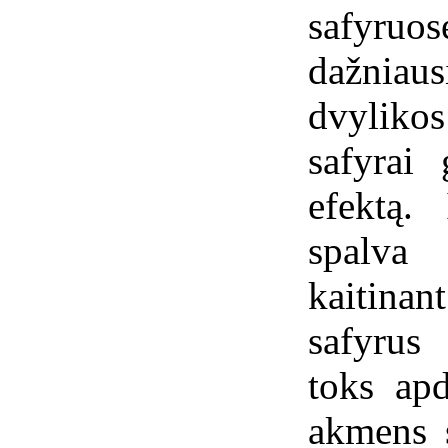
safyru
dažniaus
dvylik
safyrai 
efektą.
spalva
kaitina
safyrus
toks apd
akmens 