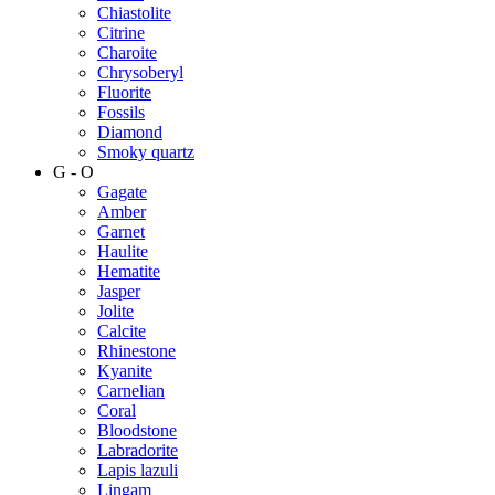
Chiastolite
Citrine
Charoite
Chrysoberyl
Fluorite
Fossils
Diamond
Smoky quartz
G - O
Gagate
Amber
Garnet
Haulite
Hematite
Jasper
Jolite
Calcite
Rhinestone
Kyanite
Carnelian
Coral
Bloodstone
Labradorite
Lapis lazuli
Lingam