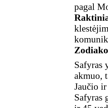
pagal Mo
Raktini
klestė
komunik
Zodiako
Safyras 
akmuo, t
Jaučio i
Safyras 