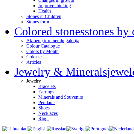
Changes in growth
Improve thinking
Health
Stones in Children
Stones form
Colored stones
stones by 
Akmenų ir mineralų galerija
Colour Catalogue
Colors by Month
Color test
Articles
Jewelry & Minerals
jewel
Jewelry
Bracelets
Earrings
Minerals and Souvenirs
Pendants
Shoes
Necklaces
Rings