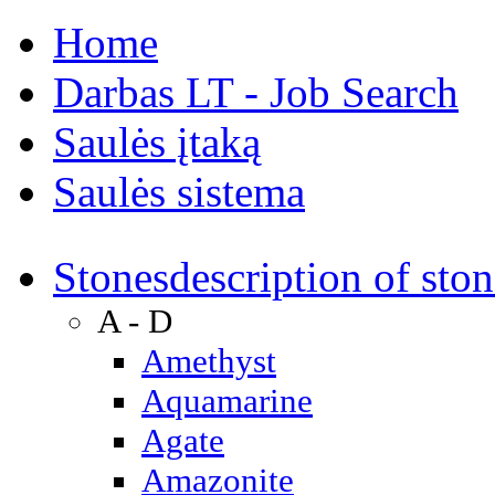
Home
Darbas LT - Job Search
Saulės įtaką
Saulės sistema
Stones
description of ston
A - D
Amethyst
Aquamarine
Agate
Amazonite