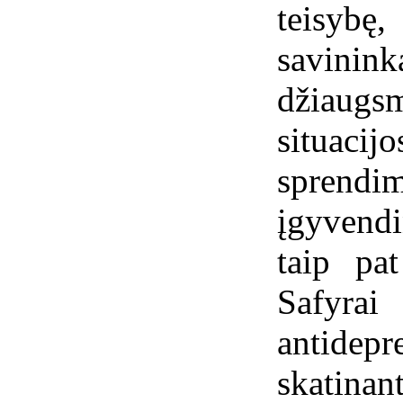
teisybę,
savinink
džiaugs
situacij
sprend
įgyvendi
taip pat
Safyrai
antid
skatinant