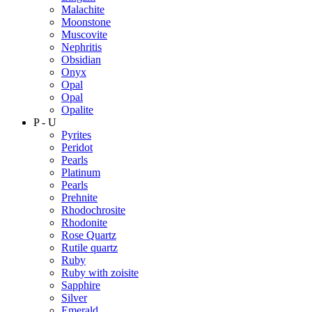
Malachite
Moonstone
Muscovite
Nephritis
Obsidian
Onyx
Opal
Opal
Opalite
P - U
Pyrites
Peridot
Pearls
Platinum
Pearls
Prehnite
Rhodochrosite
Rhodonite
Rose Quartz
Rutile quartz
Ruby
Ruby with zoisite
Sapphire
Silver
Emerald