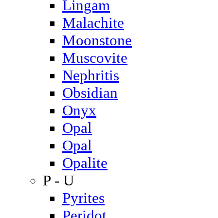
Lingam
Malachite
Moonstone
Muscovite
Nephritis
Obsidian
Onyx
Opal
Opal
Opalite
P - U
Pyrites
Peridot