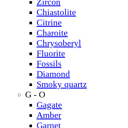
Zircon
Chiastolite
Citrine
Charoite
Chrysoberyl
Fluorite
Fossils
Diamond
Smoky quartz
G - O
Gagate
Amber
Garnet