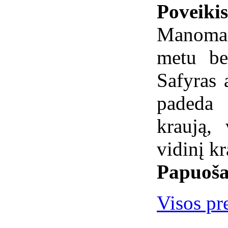
Poveiki
Manoma,
metu be
Safyras 
padeda 
kraują,
vidinį k
Papuoša
Visos pre