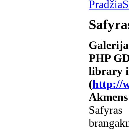
Pradžia
S
Safyra
Galerija
PHP GD 
library i
(
http://
Akmens
Safyr
branga