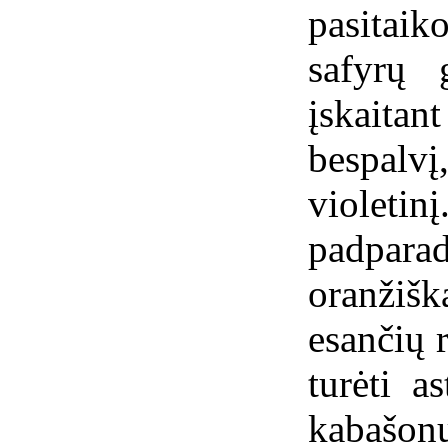
pasitai
safyrų 
įskaita
bespalvį
violetin
padpara
oranžišk
esančių r
turėti a
kabašo