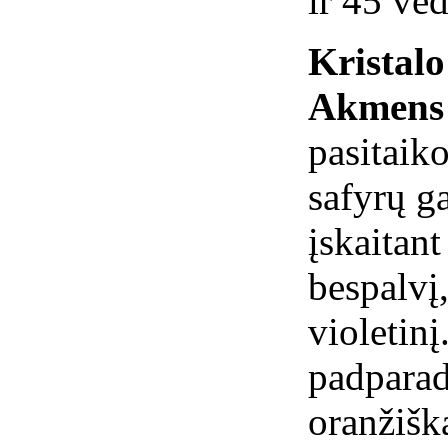
ir 45 ve
Kristal
Akmens 
pasitaiko
safyrų ga
įskaitant
bespalvį,
violetinį
padparad
oranžiška