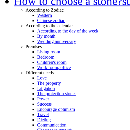
How to choose a stone?
s
According to Zodiac
Western
Chinese zodiac
According to the calendar
According to the day of the week
By month
Wedding anniversary
Premises
Living room
Bedroom
Children's room
Work room, office
Different needs
Love
The property
Litigation
The protection stones
Power
Success
Encourage optimism
Travel
Dieting
Communication