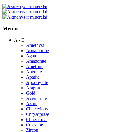
Meniu
A - D
Amethyst
Aquamarine
Agate
Amazonite
Ametrine
Angelite
Apatite
Apophyllite
Aragon
Gold
Аventurine
Azure
Chalcedony
Chrysoprase
Chrizokola
Celestine
Zircon