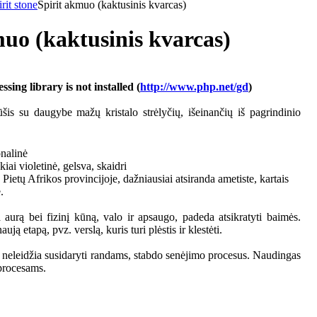
rit stone
Spirit akmuo (kaktusinis kvarcas)
muo (kaktusinis kvarcas)
ing library is not installed (
http://www.php.net/gd
)
šis su daugybe mažų kristalo strėlyčių, išeinančių iš pagrindinio
onalinė
kiai violetinė, gelsva, skaidri
 Pietų Afrikos provincijoje, dažniausiai atsiranda ametiste, kartais
.
urą bei fizinį kūną, valo ir apsaugo, padeda atsikratyti baimės.
ją etapą, pvz. verslą, kuris turi plėstis ir klestėti.
, neleidžia susidaryti randams, stabdo senėjimo procesus. Naudingas
procesams.