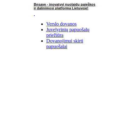
Bnsave - inovatyvi nuolaidų paieškos
ir dalinimosi platforma Lietuvoje!
Verslo dovanos
Juvelyrinių papuošalų
priežiūra
Dovanojimui skirti
papuošalai