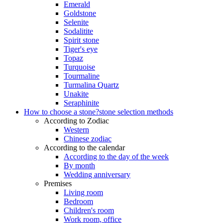
Emerald
Goldstone
Selenite
Sodalitite
Spirit stone
Tiger's eye
Topaz
Turquoise
Tourmaline
Turmalina Quartz
Unakite
Seraphinite
How to choose a stone?
stone selection methods
According to Zodiac
Western
Chinese zodiac
According to the calendar
According to the day of the week
By month
Wedding anniversary
Premises
Living room
Bedroom
Children's room
Work room, office