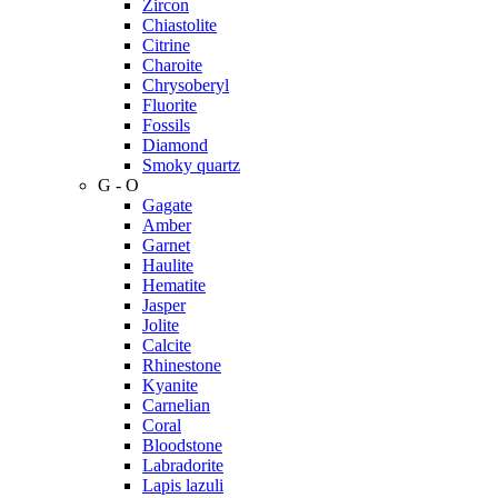
Zircon
Chiastolite
Citrine
Charoite
Chrysoberyl
Fluorite
Fossils
Diamond
Smoky quartz
G - O
Gagate
Amber
Garnet
Haulite
Hematite
Jasper
Jolite
Calcite
Rhinestone
Kyanite
Carnelian
Coral
Bloodstone
Labradorite
Lapis lazuli