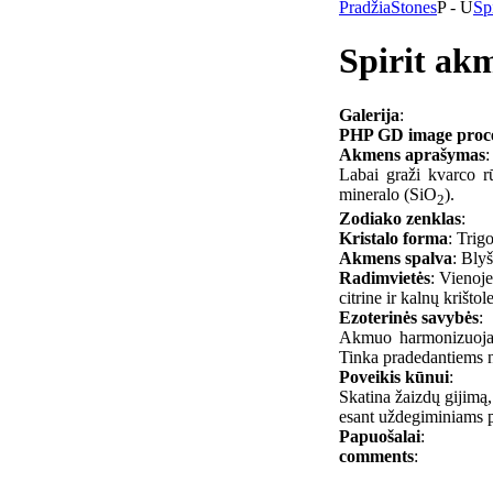
Pradžia
Stones
P - U
Spi
Spirit ak
Galerija
:
PHP GD image process
Akmens aprašymas
:
Labai graži kvarco rū
mineralo (SiO
).
2
Zodiako zenklas
:
Kristalo forma
: Trig
Akmens spalva
: Blyš
Radimvietės
: Vienoje
citrine ir kalnų krištole
Ezoterinės savybės
:
Akmuo harmonizuoja a
Tinka pradedantiems nau
Poveikis kūnui
:
Skatina žaizdų gijimą
esant uždegiminiams 
Papuošalai
:
comments
: