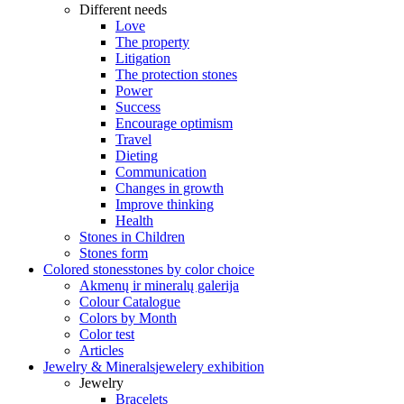
Different needs
Love
The property
Litigation
The protection stones
Power
Success
Encourage optimism
Travel
Dieting
Communication
Changes in growth
Improve thinking
Health
Stones in Children
Stones form
Colored stones
stones by color choice
Akmenų ir mineralų galerija
Colour Catalogue
Colors by Month
Color test
Articles
Jewelry & Minerals
jewelery exhibition
Jewelry
Bracelets