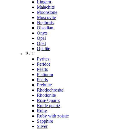
Lingam
Malachite
Moonstone
Muscovite
Nephritis
Obsidian
Onyx
Opal
Opal
Opalite
P - U
Pyrites
Peridot
Pearls
Platinum
Pearls
Prehnite
Rhodochrosite
Rhodonite
Rose Quartz
Rutile quartz
Ruby
Ruby with zoisite
Sapphire
Silver