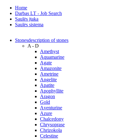
Home
Darbas LT - Job Search
Saulės įtaką
Saulės sistema
Stones
description of stones
A - D
Amethyst
Aquamarine
Agate
Amazonite
Ametrine
Angelite
Apatite
Apophyllite
Aragon
Gold
Аventurine
Azure
Chalcedony
Chrysoprase
Chrizokola
Celestine