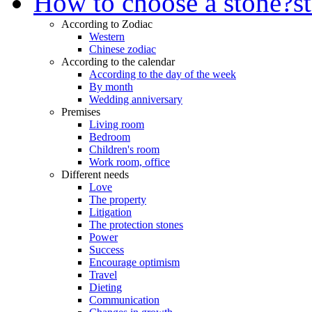
How to choose a stone?
s
According to Zodiac
Western
Chinese zodiac
According to the calendar
According to the day of the week
By month
Wedding anniversary
Premises
Living room
Bedroom
Children's room
Work room, office
Different needs
Love
The property
Litigation
The protection stones
Power
Success
Encourage optimism
Travel
Dieting
Communication