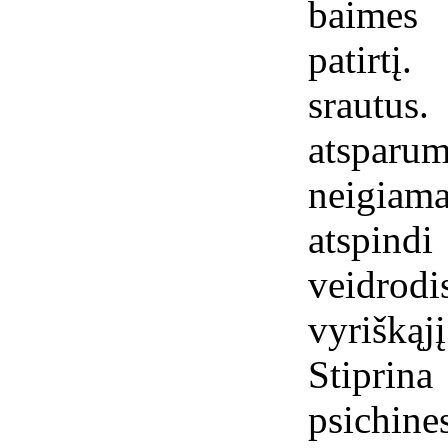
baimes 
patirtį
srautus
atsparu
neigiam
atspind
veidrod
vyrišką
Stipri
psichine