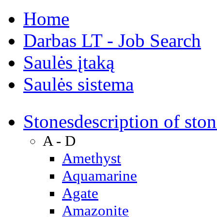
Home
Darbas LT - Job Search
Saulės įtaką
Saulės sistema
Stones
description of ston
A - D
Amethyst
Aquamarine
Agate
Amazonite