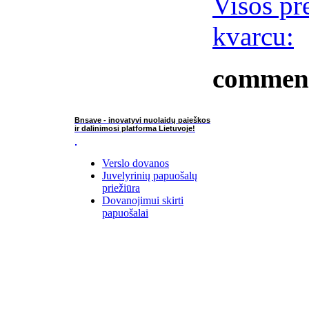
Visos pr
kvarcu:
commen
Bnsave - inovatyvi nuolaidų paieškos
ir dalinimosi platforma Lietuvoje!
Verslo dovanos
Juvelyrinių papuošalų
priežiūra
Dovanojimui skirti
papuošalai