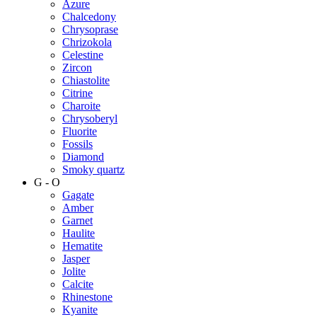
Azure
Chalcedony
Chrysoprase
Chrizokola
Celestine
Zircon
Chiastolite
Citrine
Charoite
Chrysoberyl
Fluorite
Fossils
Diamond
Smoky quartz
G - O
Gagate
Amber
Garnet
Haulite
Hematite
Jasper
Jolite
Calcite
Rhinestone
Kyanite