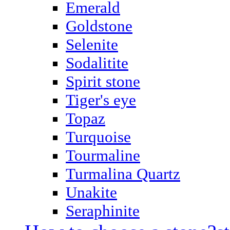
Emerald
Goldstone
Selenite
Sodalitite
Spirit stone
Tiger's eye
Topaz
Turquoise
Tourmaline
Turmalina Quartz
Unakite
Seraphinite