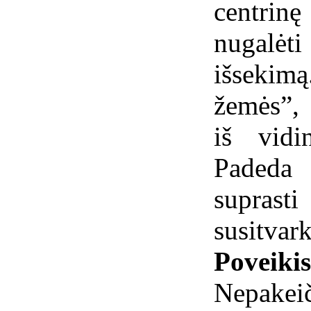
centrin
nugalėt
išsekim
žemės”, 
iš vidi
Padeda 
suprast
susitvark
Poveiki
Nepa