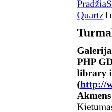
Pradžia
S
Quartz
Tu
Turmal
Galerija
PHP GD 
library i
(
http://
Akmens
Kietumas