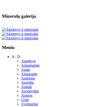
Mineralų galerija
Meniu
A - D
Amethyst
Aquamarine
Agate
Amazonite
Ametrine
Angelite
Apatite
Apophyllite
Aragon
Gold
Аventurine