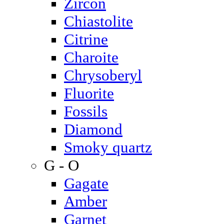
Zircon
Chiastolite
Citrine
Charoite
Chrysoberyl
Fluorite
Fossils
Diamond
Smoky quartz
G - O
Gagate
Amber
Garnet