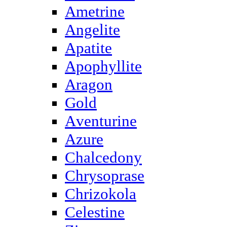
Ametrine
Angelite
Apatite
Apophyllite
Aragon
Gold
Аventurine
Azure
Chalcedony
Chrysoprase
Chrizokola
Celestine