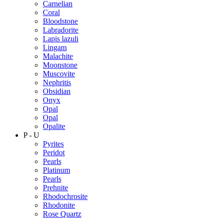
Carnelian
Coral
Bloodstone
Labradorite
Lapis lazuli
Lingam
Malachite
Moonstone
Muscovite
Nephritis
Obsidian
Onyx
Opal
Opal
Opalite
P - U
Pyrites
Peridot
Pearls
Platinum
Pearls
Prehnite
Rhodochrosite
Rhodonite
Rose Quartz