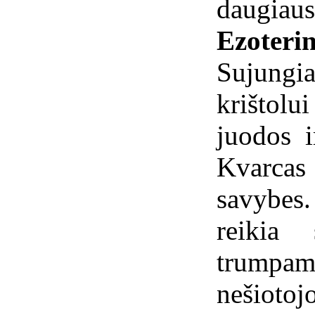
daugiaus
Ezoterin
Sujungi
krištolu
juodos i
Kvarca
savybes.
reikia 
trumpa
nešiotoj