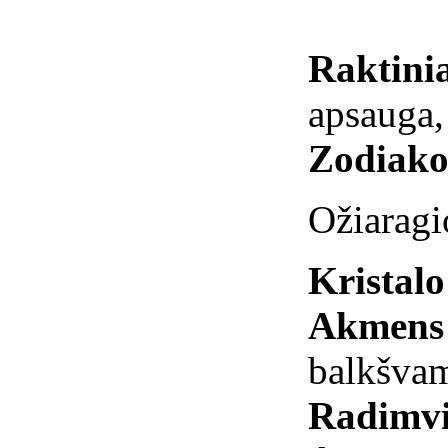
Raktinia
apsauga,
Zodiako
Ožiaragi
Kristal
Akmens 
balkšva
Radimvi