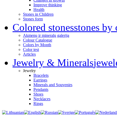
Changes in growth
Improve thinking
Health
Stones in Children
Stones form
Colored stones
stones by 
Akmenų ir mineralų galerija
Colour Catalogue
Colors by Month
Color test
Articles
Jewelry & Minerals
jewel
Jewelry
Bracelets
Earrings
Minerals and Souvenirs
Pendants
Shoes
Necklaces
Rings