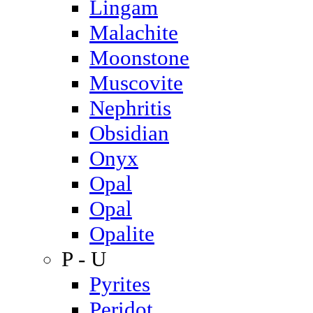
Lingam
Malachite
Moonstone
Muscovite
Nephritis
Obsidian
Onyx
Opal
Opal
Opalite
P - U
Pyrites
Peridot