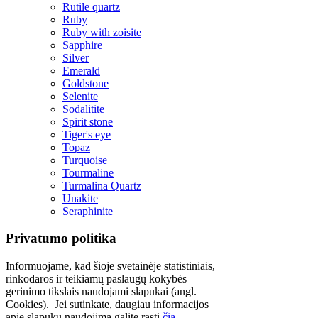
Rutile quartz
Ruby
Ruby with zoisite
Sapphire
Silver
Emerald
Goldstone
Selenite
Sodalitite
Spirit stone
Tiger's eye
Topaz
Turquoise
Tourmaline
Turmalina Quartz
Unakite
Seraphinite
Privatumo politika
Informuojame, kad šioje svetainėje statistiniais,
rinkodaros ir teikiamų paslaugų kokybės
gerinimo tikslais naudojami slapukai (angl.
Cookies). Jei sutinkate, daugiau informacijos
apie slapukų naudojimą galite rasti
čia
.