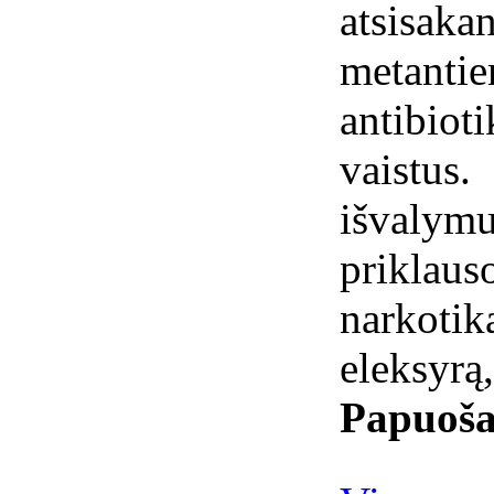
atsisa
metantie
antibio
vaistu
išvaly
prikla
narkoti
eleksyrą
Papuoša