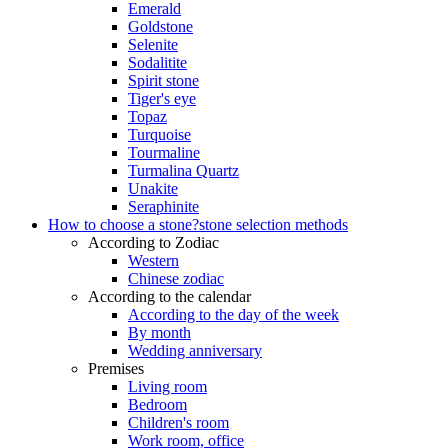
Emerald
Goldstone
Selenite
Sodalitite
Spirit stone
Tiger's eye
Topaz
Turquoise
Tourmaline
Turmalina Quartz
Unakite
Seraphinite
How to choose a stone?
stone selection methods
According to Zodiac
Western
Chinese zodiac
According to the calendar
According to the day of the week
By month
Wedding anniversary
Premises
Living room
Bedroom
Children's room
Work room, office