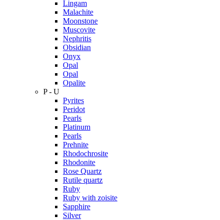
Lingam
Malachite
Moonstone
Muscovite
Nephritis
Obsidian
Onyx
Opal
Opal
Opalite
P - U
Pyrites
Peridot
Pearls
Platinum
Pearls
Prehnite
Rhodochrosite
Rhodonite
Rose Quartz
Rutile quartz
Ruby
Ruby with zoisite
Sapphire
Silver