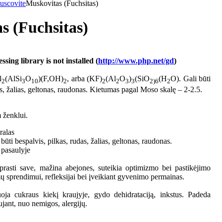
uscovite
Muskovitas (Fuchsitas)
s (Fuchsitas)
ing library is not installed (
http://www.php.net/gd
)
l
(AlSi
O
)(F,OH)
, arba (KF)
(Al
O
)
(SiO
(H
O). Gali būti
2
3
10
2
2
2
3
3
2)6
2
as, žalias, geltonas, raudonas. Kietumas pagal Moso skalę – 2-2.5.
 ženklui.
ralas
 būti bespalvis, pilkas, rudas, žalias, geltonas, raudonas.
 pasaulyje
prasti save, mažina abejones, suteikia optimizmo bei pastikėjimo
ų sprendimui, refleksijai bei įveikiant gyvenimo permainas.
oja cukraus kiekį kraujyje, gydo dehidrataciją, inkstus. Padeda
jant, nuo nemigos, alergijų.