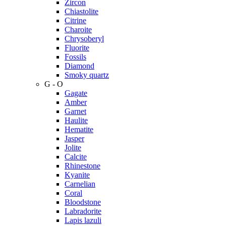
Zircon
Chiastolite
Citrine
Charoite
Chrysoberyl
Fluorite
Fossils
Diamond
Smoky quartz
G - O
Gagate
Amber
Garnet
Haulite
Hematite
Jasper
Jolite
Calcite
Rhinestone
Kyanite
Carnelian
Coral
Bloodstone
Labradorite
Lapis lazuli