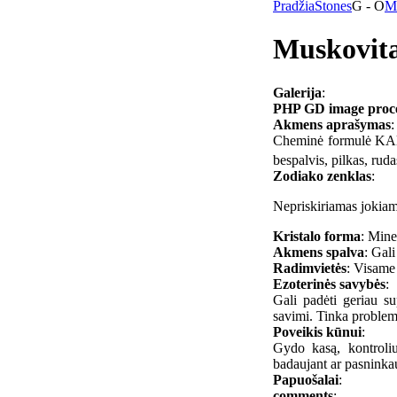
Pradžia
Stones
G - O
M
Muskovita
Galerija
:
PHP GD image process
Akmens aprašymas
:
Cheminė formulė KA
bespalvis, pilkas, rud
Zodiako zenklas
:
Nepriskiriamas jokiam
Kristalo forma
: Mine
Akmens spalva
: Gali
Radimvietės
: Visame
Ezoterinės savybės
:
Gali padėti geriau su
savimi. Tinka problem
Poveikis kūnui
:
Gydo kasą, kontroliu
badaujant ar pasninkau
Papuošalai
:
comments
: