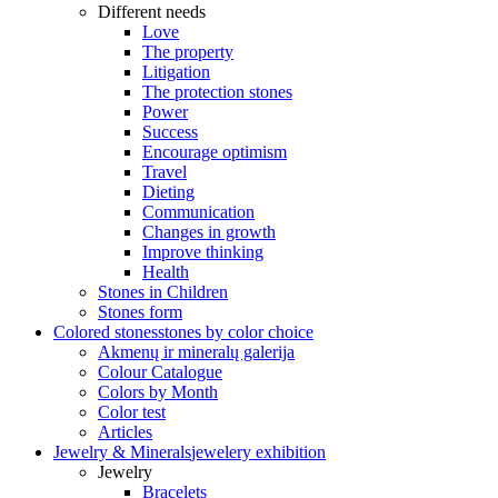
Different needs
Love
The property
Litigation
The protection stones
Power
Success
Encourage optimism
Travel
Dieting
Communication
Changes in growth
Improve thinking
Health
Stones in Children
Stones form
Colored stones
stones by color choice
Akmenų ir mineralų galerija
Colour Catalogue
Colors by Month
Color test
Articles
Jewelry & Minerals
jewelery exhibition
Jewelry
Bracelets