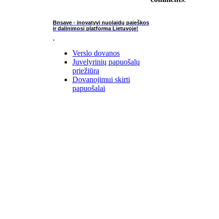
Bnsave - inovatyvi nuolaidų paieškos
ir dalinimosi platforma Lietuvoje!
Verslo dovanos
Juvelyrinių papuošalų
priežiūra
Dovanojimui skirti
papuošalai