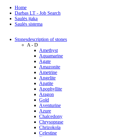
Home
Darbas LT - Job Search
Saulės įtaką
Saulės sistema
Stones
description of stones
A - D
Amethyst
Aquamarine
Agate
Amazonite
Ametrine
Angelite
Apatite
Apophyllite
Aragon
Gold
Аventurine
Azure
Chalcedony
Chrysoprase
Chrizokola
Celestine