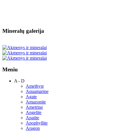
Mineralų galerija
Meniu
A - D
Amethyst
Aquamarine
Agate
Amazonite
Ametrine
Angelite
Apatite
Apophyllite
Aragon