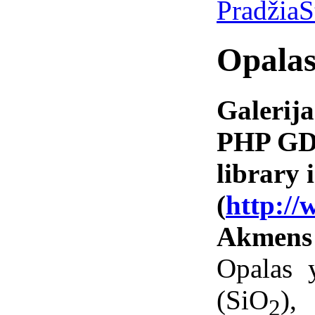
Pradžia
S
Opala
Galerija
PHP GD 
library i
(
http://
Akmens
Opalas 
(SiO
),
2