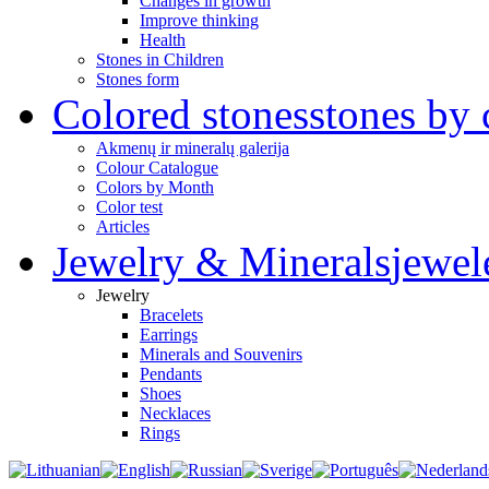
Changes in growth
Improve thinking
Health
Stones in Children
Stones form
Colored stones
stones by 
Akmenų ir mineralų galerija
Colour Catalogue
Colors by Month
Color test
Articles
Jewelry & Minerals
jewel
Jewelry
Bracelets
Earrings
Minerals and Souvenirs
Pendants
Shoes
Necklaces
Rings