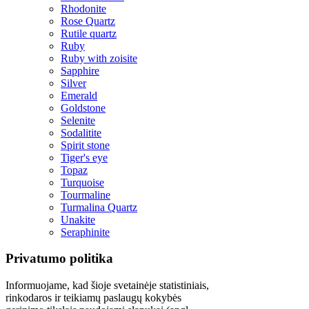
Rhodonite
Rose Quartz
Rutile quartz
Ruby
Ruby with zoisite
Sapphire
Silver
Emerald
Goldstone
Selenite
Sodalitite
Spirit stone
Tiger's eye
Topaz
Turquoise
Tourmaline
Turmalina Quartz
Unakite
Seraphinite
Privatumo politika
Informuojame, kad šioje svetainėje statistiniais,
rinkodaros ir teikiamų paslaugų kokybės