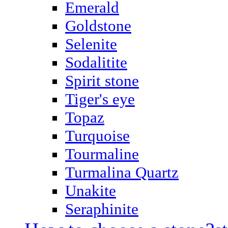
Emerald
Goldstone
Selenite
Sodalitite
Spirit stone
Tiger's eye
Topaz
Turquoise
Tourmaline
Turmalina Quartz
Unakite
Seraphinite