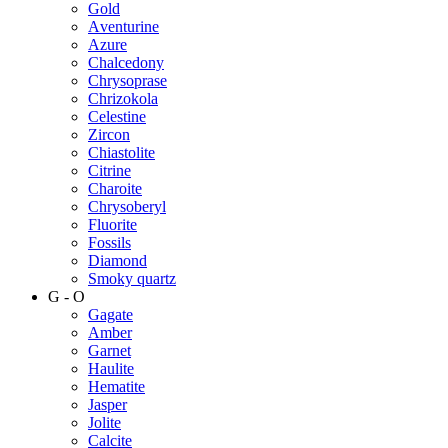
Gold
Аventurine
Azure
Chalcedony
Chrysoprase
Chrizokola
Celestine
Zircon
Chiastolite
Citrine
Charoite
Chrysoberyl
Fluorite
Fossils
Diamond
Smoky quartz
G - O
Gagate
Amber
Garnet
Haulite
Hematite
Jasper
Jolite
Calcite