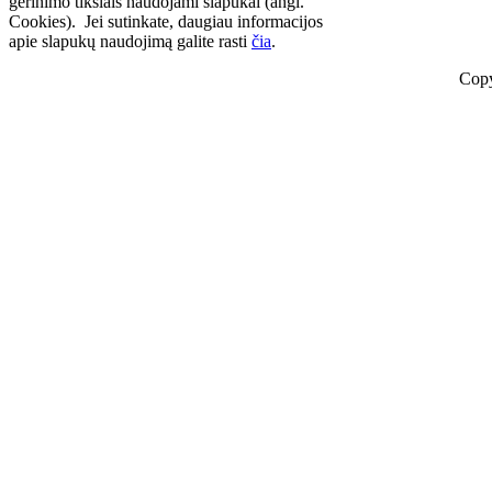
gerinimo tikslais naudojami slapukai (angl.
Cookies). Jei sutinkate, daugiau informacijos
apie slapukų naudojimą galite rasti
čia
.
Copy