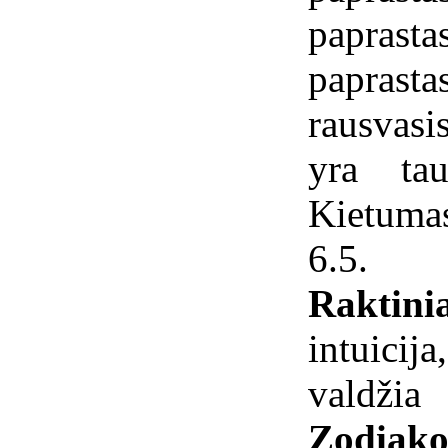
papras
paprasta
rausvasi
yra tau
Kietuma
6.5.
Raktini
intuicij
valdžia
Zodiako