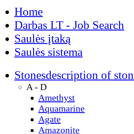
Home
Darbas LT - Job Search
Saulės įtaką
Saulės sistema
Stones
description of ston
A - D
Amethyst
Aquamarine
Agate
Amazonite