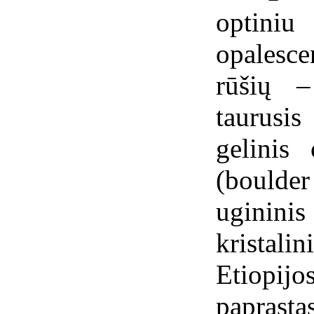
optin
opalesce
rūšių –
taurusis
gelinis
(bould
ugininis
kristal
Etiopijo
papras