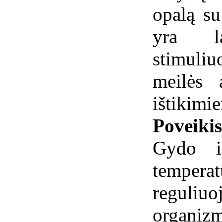
opalą s
yra la
stimuli
meilės 
ištikimi
Poveiki
Gydo in
tempera
reguli
organizm