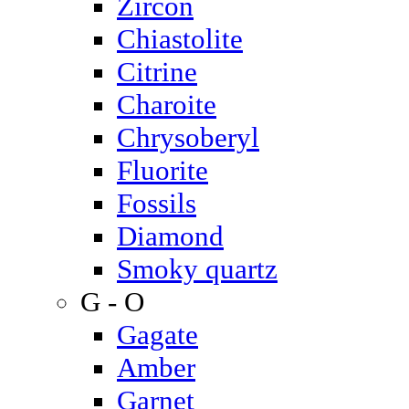
Zircon
Chiastolite
Citrine
Charoite
Chrysoberyl
Fluorite
Fossils
Diamond
Smoky quartz
G - O
Gagate
Amber
Garnet