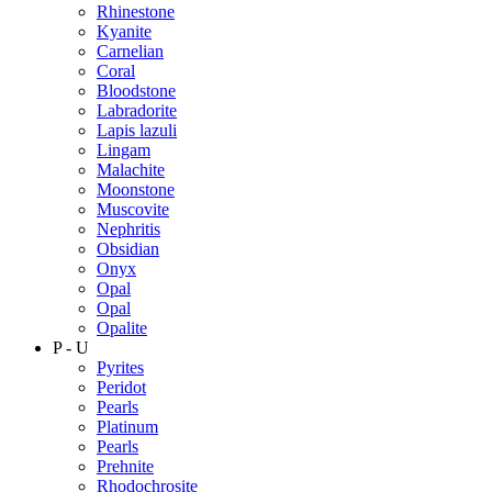
Rhinestone
Kyanite
Carnelian
Coral
Bloodstone
Labradorite
Lapis lazuli
Lingam
Malachite
Moonstone
Muscovite
Nephritis
Obsidian
Onyx
Opal
Opal
Opalite
P - U
Pyrites
Peridot
Pearls
Platinum
Pearls
Prehnite
Rhodochrosite