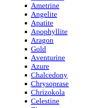
Ametrine
Angelite
Apatite
Apophyllite
Aragon
Gold
Аventurine
Azure
Chalcedony
Chrysoprase
Chrizokola
Celestine