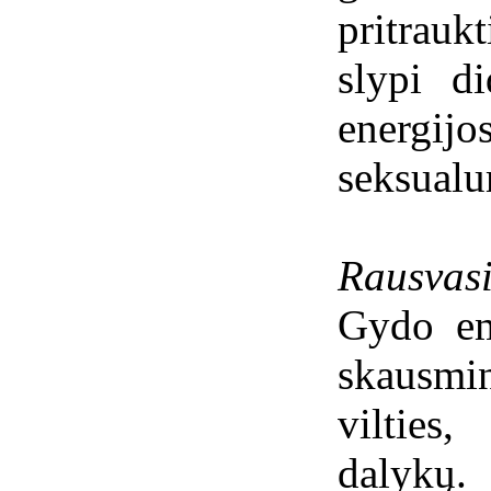
pritrauk
slypi d
energij
seksualu
Rausvasi
Gydo emo
skausmi
vilties
dalykų.