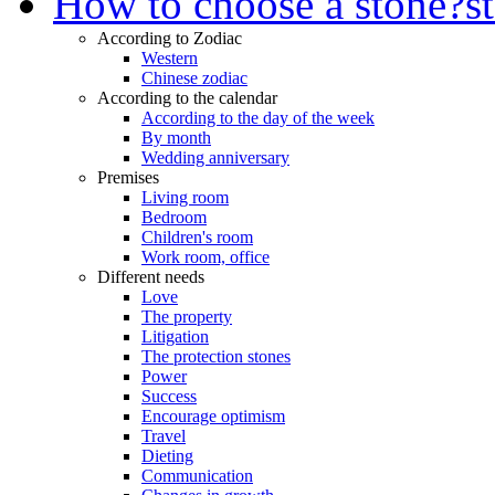
How to choose a stone?
s
According to Zodiac
Western
Chinese zodiac
According to the calendar
According to the day of the week
By month
Wedding anniversary
Premises
Living room
Bedroom
Children's room
Work room, office
Different needs
Love
The property
Litigation
The protection stones
Power
Success
Encourage optimism
Travel
Dieting
Communication