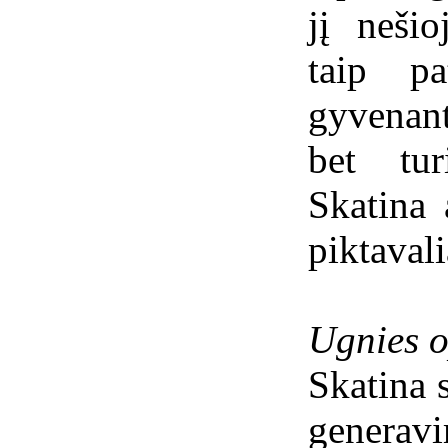
jį neši
taip pa
gyvenan
bet tur
Skatina 
piktava
Ugnies o
Skatina 
generavi