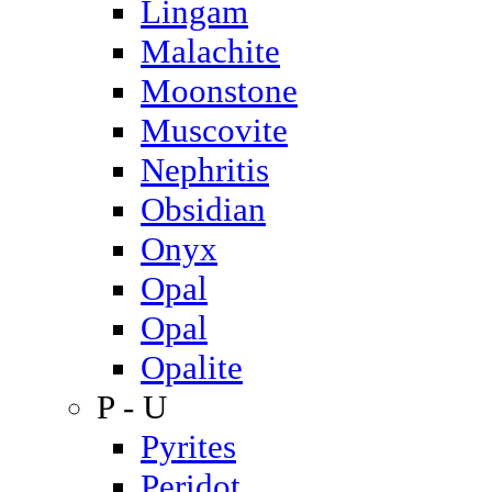
Lingam
Malachite
Moonstone
Muscovite
Nephritis
Obsidian
Onyx
Opal
Opal
Opalite
P - U
Pyrites
Peridot