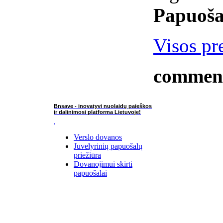
Papuoša
Visos pr
commen
Bnsave - inovatyvi nuolaidų paieškos
ir dalinimosi platforma Lietuvoje!
Verslo dovanos
Juvelyrinių papuošalų
priežiūra
Dovanojimui skirti
papuošalai