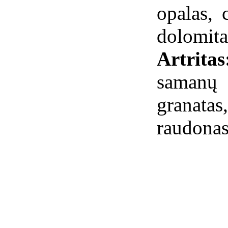
opalas, 
dolomita
Artrit
samanų 
granat
raudonas