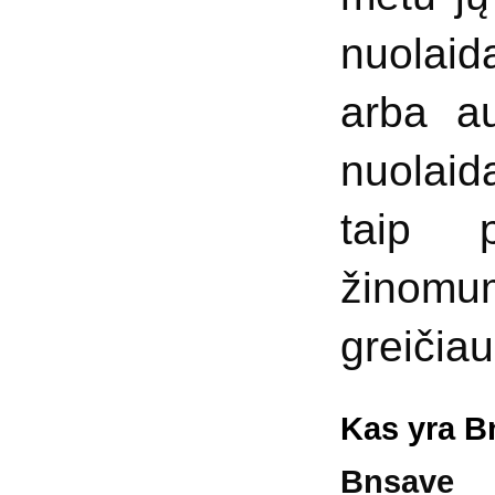
nuolaida
arba au
nuolaid
taip p
žinomu
greičiau
Kas yra B
Bnsav