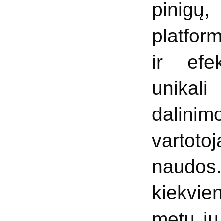
pinigų
platfor
ir efe
unikal
dalinimo
vartotoj
naudos
kiekvie
metu j