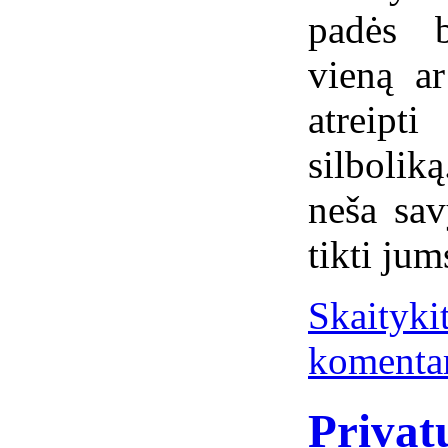
padės b
vieną ar
atreipt
silboli
neša sav
tikti jum
Skaitykit
komenta
Privat