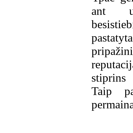
ant u
besistieb
pastatyt
pripaži
reputaci
stiprin
Taip p
permaina