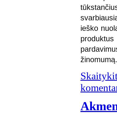
tūkstanči
svarbiausia
ieško nuol
produktu
pardavim
žinomumą
Skaitykit
komenta
Akmeny