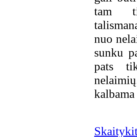
tam ti
talisman
nuo nela
sunku p
pats ti
nelaim
kalbama 
Skaitykit