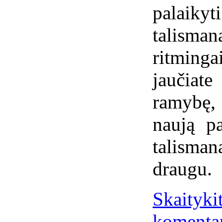
palaikyti
talism
ritming
jaučiat
ramybę, 
naują pa
talisma
draugu.
Skaitykit
komenta