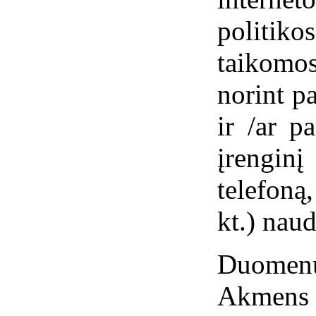
politi
taikomo
norint p
ir /ar p
įrengin
telefoną
kt.) naud
Duomenų
Akmens 