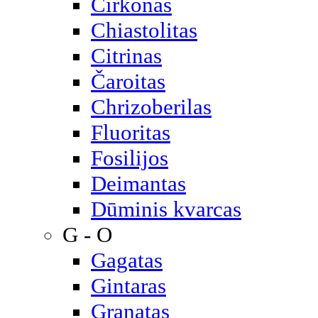
Cirkonas
Chiastolitas
Citrinas
Čaroitas
Chrizoberilas
Fluoritas
Fosilijos
Deimantas
Dūminis kvarcas
G - O
Gagatas
Gintaras
Granatas