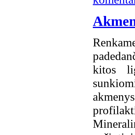
Akmeny
Renkame
padedanč
kitos l
sunkiom
akmen
profil
Minera