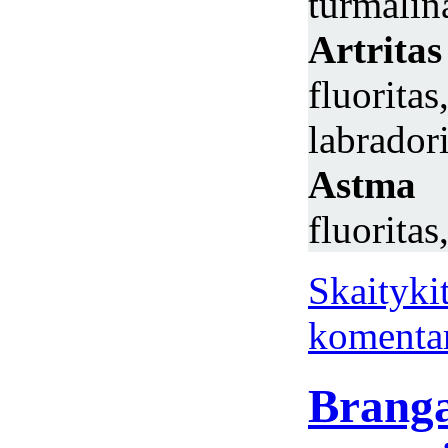
turmalin
Artrit
fluorit
labradori
Astma
–
fluoritas
Skaitykit
komenta
Branga