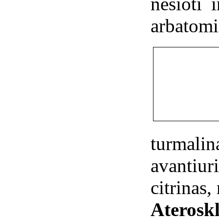
nešioti 
arbatomi
turma
avantiu
citrinas,
Ateroskl