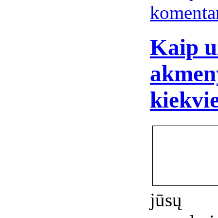
komenta
Kaip u
akmeny
kiekvi
jūsų 