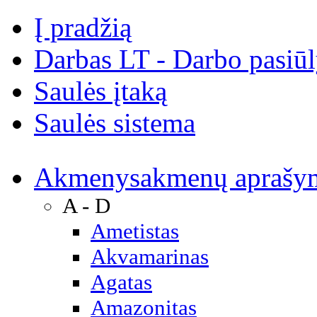
Į pradžią
Darbas LT - Darbo pasiū
Saulės įtaką
Saulės sistema
Akmenys
akmenų aprašy
A - D
Ametistas
Akvamarinas
Agatas
Amazonitas