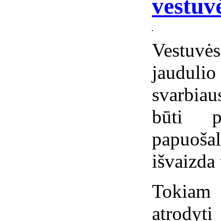
vestuv
Vestuvė
jaudulio
svarbiau
būti p
papuoša
išvaizda t
Tokiam 
atrodyt