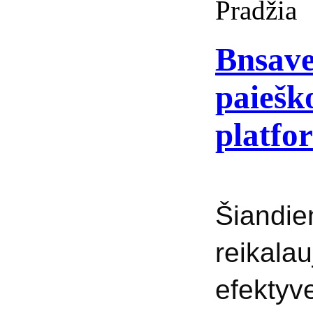
Pradžia
Bnsave
paieško
platfo
Šiandie
reika
efekty