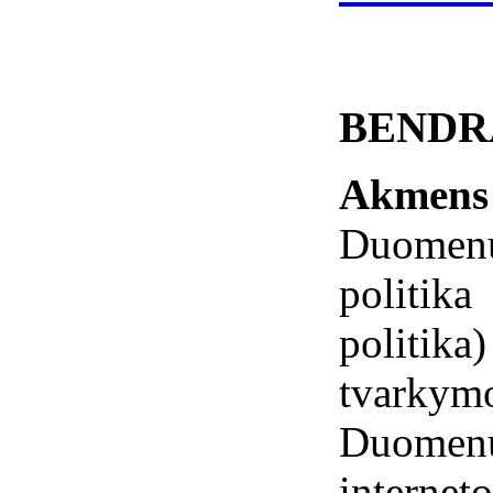
BENDR
Akmen
Duomenų 
politi
politik
tvarky
Duomen
interne