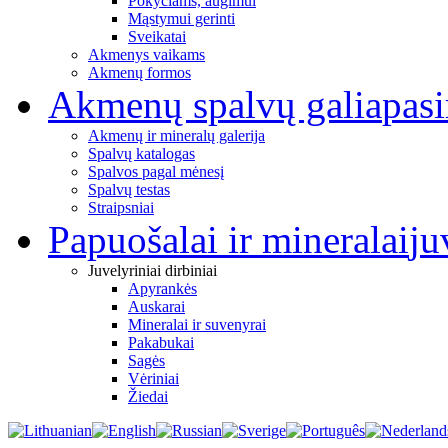
Pokyčiams, augimui
Mąstymui gerinti
Sveikatai
Akmenys vaikams
Akmenų formos
Akmenų spalvų galia
pas
Akmenų ir mineralų galerija
Spalvų katalogas
Spalvos pagal mėnesį
Spalvų testas
Straipsniai
Papuošalai ir mineralai
ju
Juvelyriniai dirbiniai
Apyrankės
Auskarai
Mineralai ir suvenyrai
Pakabukai
Sagės
Vėriniai
Žiedai