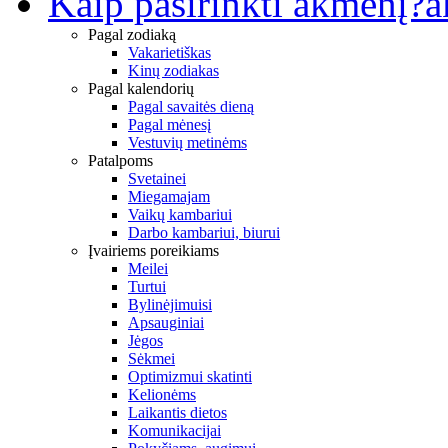
Kaip pasirinkti akmenį?
a
Pagal zodiaką
Vakarietiškas
Kinų zodiakas
Pagal kalendorių
Pagal savaitės dieną
Pagal mėnesį
Vestuvių metinėms
Patalpoms
Svetainei
Miegamajam
Vaikų kambariui
Darbo kambariui, biurui
Įvairiems poreikiams
Meilei
Turtui
Bylinėjimuisi
Apsauginiai
Jėgos
Sėkmei
Optimizmui skatinti
Kelionėms
Laikantis dietos
Komunikacijai