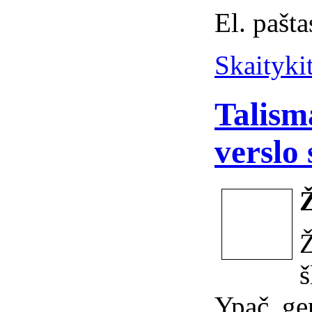
El. pašta
Skaitykit
Talism
verslo
š
Ypač ger