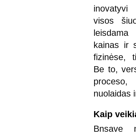
inovatyvi
visos šiu
leisdama 
kainas ir 
fizinėse, 
Be to, vers
proceso,
nuolaidas i
Kaip veik
Bnsave n