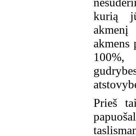
nesuderi
kurią j
akmenį 
akmens p
100%, 
gudrybe
atstovyb
Prieš ta
papuoš
taslism