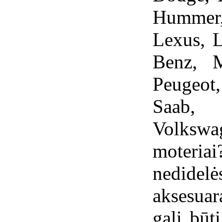
Hummer,
Lexus, 
Benz, M
Peugeot,
Saab, 
Volksw
moteria
nedid
aksesua
gali būt