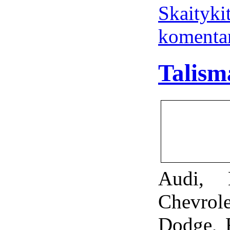
Skaitykit
komenta
Talism
Audi, 
Chevrol
Dodge, F