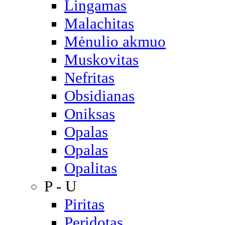
Lingamas
Malachitas
Mėnulio akmuo
Muskovitas
Nefritas
Obsidianas
Oniksas
Opalas
Opalas
Opalitas
P - U
Piritas
Peridotas