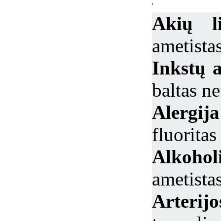
Akių li
ametistas
Inkstų 
baltas ne
Alerg
fluoritas
Alkoho
ametista
Arterijo