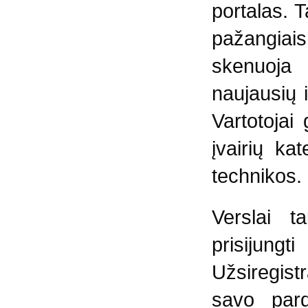
portalas. T
pažangia
skenuoja 
naujausių 
Vartotojai 
įvairių ka
technikos.
Verslai t
prisijung
Užsiregistr
savo pard