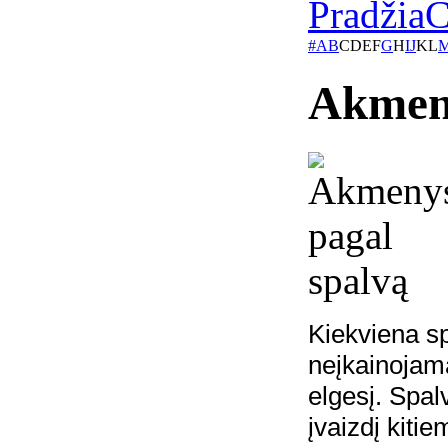
Pradžia
C
#
A
B
C
D
E
F
G
H
I
J
K
L
Akmeny
Kiekviena sp
neįkainojama
elgesį. Spal
įvaizdį kiti