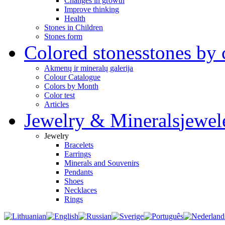
Changes in growth
Improve thinking
Health
Stones in Children
Stones form
Colored stones
stones by 
Akmenų ir mineralų galerija
Colour Catalogue
Colors by Month
Color test
Articles
Jewelry & Minerals
jewel
Jewelry
Bracelets
Earrings
Minerals and Souvenirs
Pendants
Shoes
Necklaces
Rings