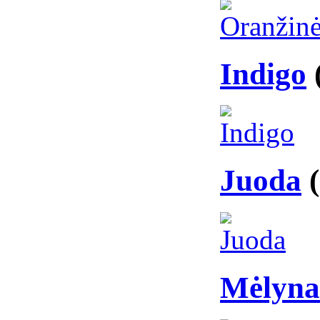
Indigo
Juoda
Mėlyna