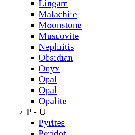
Lingam
Malachite
Moonstone
Muscovite
Nephritis
Obsidian
Onyx
Opal
Opal
Opalite
P - U
Pyrites
Peridot