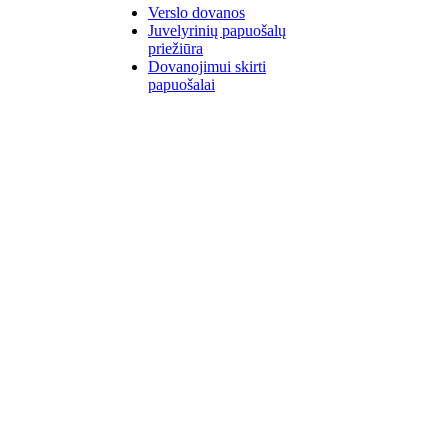
Verslo dovanos
Juvelyrinių papuošalų
priežiūra
Dovanojimui skirti
papuošalai