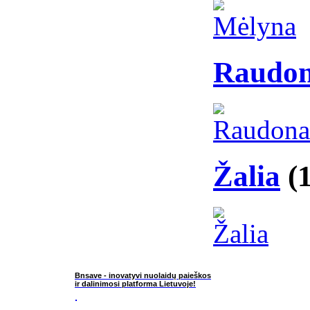
Raudo
Žalia
(
Bnsave - inovatyvi nuolaidų paieškos
ir dalinimosi platforma Lietuvoje!