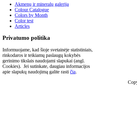
Akmenų ir mineralų galerija
Colour Catalogue
Colors by Month
Color test
Articles
Privatumo politika
Informuojame, kad šioje svetainėje statistiniais,
rinkodaros ir teikiamų paslaugų kokybės
gerinimo tikslais naudojami slapukai (angl.
Cookies). Jei sutinkate, daugiau informacijos
apie slapukų naudojimą galite rasti
čia
.
Copy