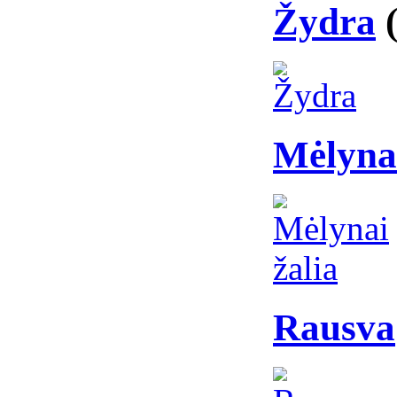
Žydra
Mėlynai
Rausva