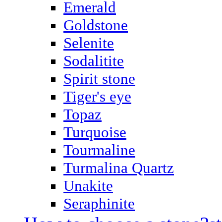
Emerald
Goldstone
Selenite
Sodalitite
Spirit stone
Tiger's eye
Topaz
Turquoise
Tourmaline
Turmalina Quartz
Unakite
Seraphinite