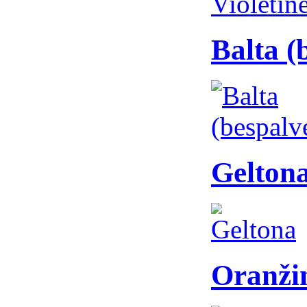
Balta (
Gelton
Oranži