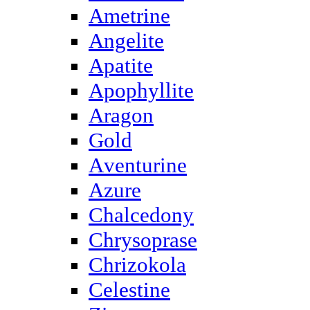
Ametrine
Angelite
Apatite
Apophyllite
Aragon
Gold
Аventurine
Azure
Chalcedony
Chrysoprase
Chrizokola
Celestine