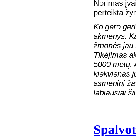
Norimas įvaiz
perteikta žy
Ko gero geri
akmenys. Ka
žmonės jau n
Tikėjimas ak
5000 metų. 
kiekvienas j
asmeninį ža
labiausiai š
Spalvot