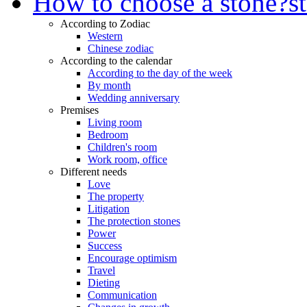
How to choose a stone?
s
According to Zodiac
Western
Chinese zodiac
According to the calendar
According to the day of the week
By month
Wedding anniversary
Premises
Living room
Bedroom
Children's room
Work room, office
Different needs
Love
The property
Litigation
The protection stones
Power
Success
Encourage optimism
Travel
Dieting
Communication