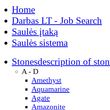
Home
Darbas LT - Job Search
Saulės įtaką
Saulės sistema
Stones
description of ston
A - D
Amethyst
Aquamarine
Agate
Amazonite