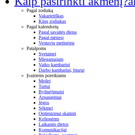
Kaip pasirinkti akmenį?
a
Pagal zodiaką
Vakarietiškas
Kinų zodiakas
Pagal kalendorių
Pagal savaitės dieną
Pagal mėnesį
Vestuvių metinėms
Patalpoms
Svetainei
Miegamajam
Vaikų kambariui
Darbo kambariui, biurui
Įvairiems poreikiams
Meilei
Turtui
Bylinėjimuisi
Apsauginiai
Jėgos
Sėkmei
Optimizmui skatinti
Kelionėms
Laikantis dietos
Komunikacijai