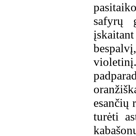
pasitai
safyrų 
įskaita
bespalvį
violetin
padpara
oranžišk
esančių r
turėti a
kabašo