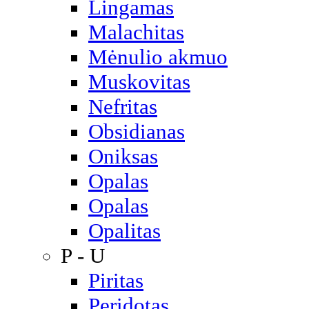
Lingamas
Malachitas
Mėnulio akmuo
Muskovitas
Nefritas
Obsidianas
Oniksas
Opalas
Opalas
Opalitas
P - U
Piritas
Peridotas