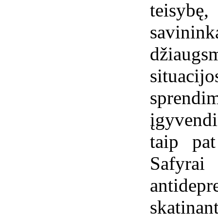
teisybę,
savinink
džiaugs
situacij
sprend
įgyvendi
taip pat
Safyrai
antid
skatinant