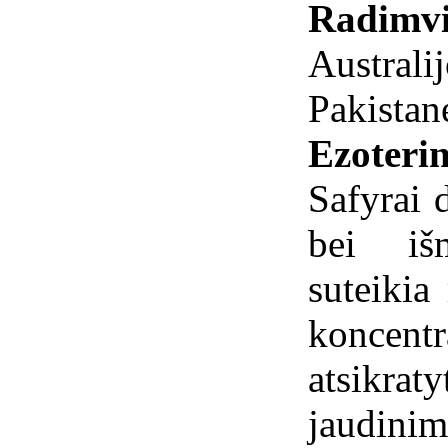
Radimvi
Australij
Pakistan
Ezoterin
Safyrai 
bei iš
suteikia
koncent
atsikra
jaudinim