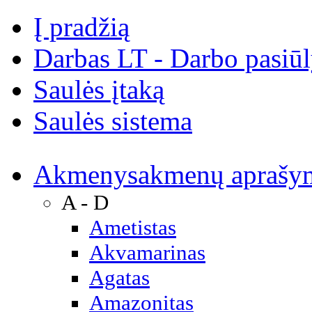
Į pradžią
Darbas LT - Darbo pasiū
Saulės įtaką
Saulės sistema
Akmenys
akmenų aprašy
A - D
Ametistas
Akvamarinas
Agatas
Amazonitas