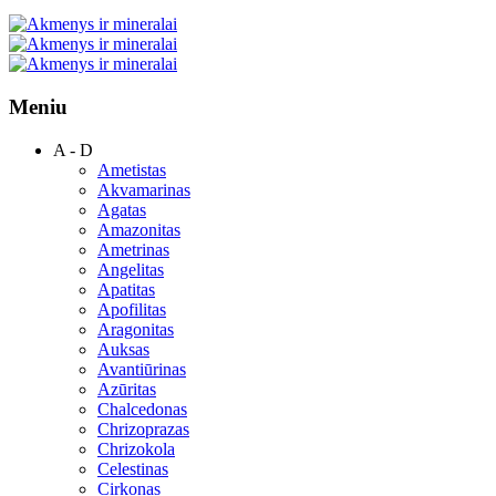
Meniu
A - D
Ametistas
Akvamarinas
Agatas
Amazonitas
Ametrinas
Angelitas
Apatitas
Apofilitas
Aragonitas
Auksas
Avantiūrinas
Azūritas
Chalcedonas
Chrizoprazas
Chrizokola
Celestinas
Cirkonas