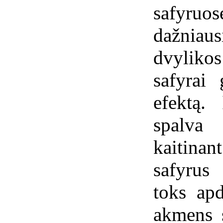
safyru
dažniaus
dvylik
safyrai 
efektą.
spalva
kaitina
safyrus
toks apd
akmens 