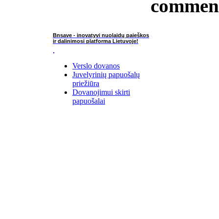
commen
Bnsave - inovatyvi nuolaidų paieškos
ir dalinimosi platforma Lietuvoje!
Verslo dovanos
Juvelyrinių papuošalų
priežiūra
Dovanojimui skirti
papuošalai