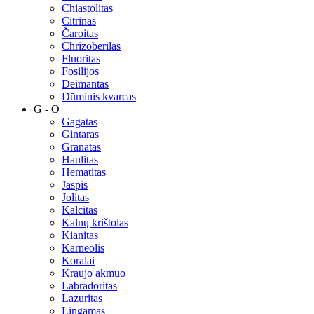
Chiastolitas
Citrinas
Čaroitas
Chrizoberilas
Fluoritas
Fosilijos
Deimantas
Dūminis kvarcas
G - O
Gagatas
Gintaras
Granatas
Haulitas
Hematitas
Jaspis
Jolitas
Kalcitas
Kalnų krištolas
Kianitas
Karneolis
Koralai
Kraujo akmuo
Labradoritas
Lazuritas
Lingamas