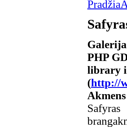
Pradžia
A
Safyra
Galerija
PHP GD 
library i
(
http://
Akmens
Safyr
branga