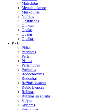
Malachitas
Mėnulio akmuo
Muskovitas
Nefritas
Obsidianas
Oniksas
Opalas
Opalas
Opalitas
P - U
Piritas
Peridotas
Perlai
Platina
Perlamutras
Prehnitas
Rodochrozitas
Rodonitas
Rožinis kvarcas
Rutilo kvarcas
Rubinas
Rubinas su zoisitu
Safyras
Sidabras
Smaragdas