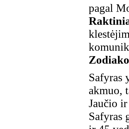
pagal Mo
Raktini
klestė
komunik
Zodiako
Safyras 
akmuo, t
Jaučio i
Safyras 