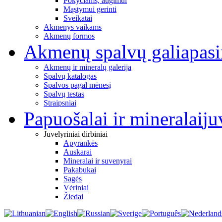
Pokyčiams, augimui
Mąstymui gerinti
Sveikatai
Akmenys vaikams
Akmenų formos
Akmenų spalvų galia
pas
Akmenų ir mineralų galerija
Spalvų katalogas
Spalvos pagal mėnesį
Spalvų testas
Straipsniai
Papuošalai ir mineralai
ju
Juvelyriniai dirbiniai
Apyrankės
Auskarai
Mineralai ir suvenyrai
Pakabukai
Sagės
Vėriniai
Žiedai