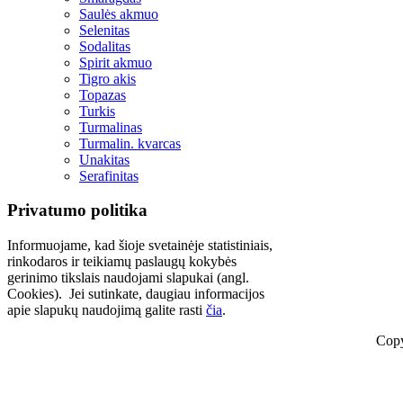
Saulės akmuo
Selenitas
Sodalitas
Spirit akmuo
Tigro akis
Topazas
Turkis
Turmalinas
Turmalin. kvarcas
Unakitas
Serafinitas
Privatumo politika
Informuojame, kad šioje svetainėje statistiniais,
rinkodaros ir teikiamų paslaugų kokybės
gerinimo tikslais naudojami slapukai (angl.
Cookies). Jei sutinkate, daugiau informacijos
apie slapukų naudojimą galite rasti
čia
.
Copy