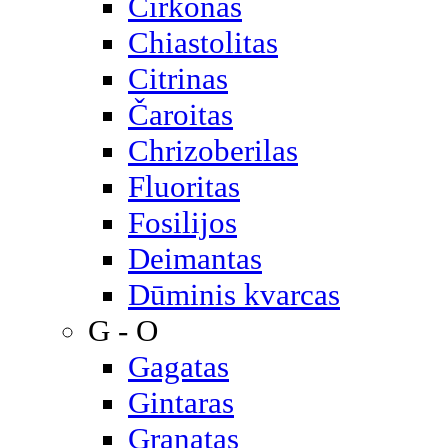
Cirkonas
Chiastolitas
Citrinas
Čaroitas
Chrizoberilas
Fluoritas
Fosilijos
Deimantas
Dūminis kvarcas
G - O
Gagatas
Gintaras
Granatas