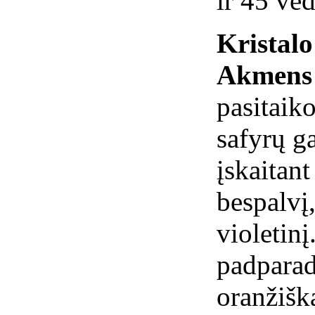
ir 45 ve
Kristal
Akmens 
pasitaiko
safyrų ga
įskaitant
bespalvį,
violetinį
padparad
oranžiška