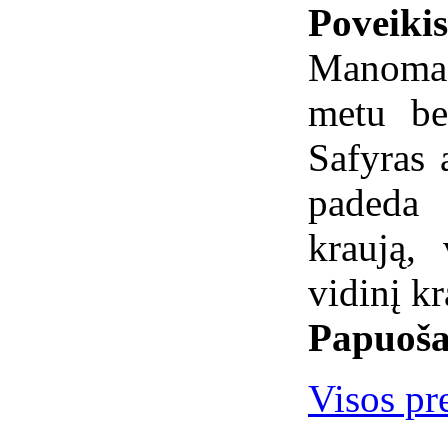
Poveiki
Manoma,
metu be
Safyras 
padeda 
kraują,
vidinį k
Papuoša
Visos pre