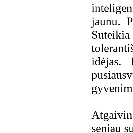
intelig
jaunu. P
Suteik
toleran
idėjas.
pusiaus
gyvenimo
Atgaiv
seniau s