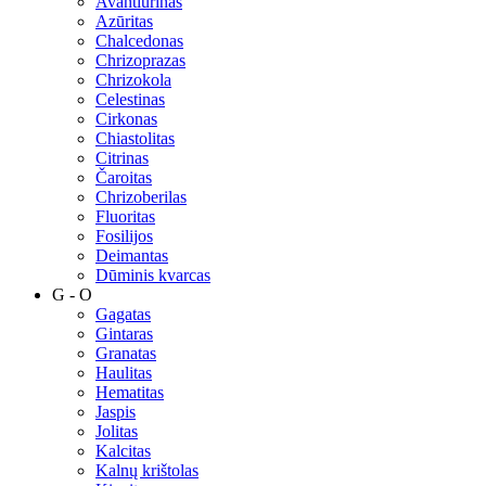
Avantiūrinas
Azūritas
Chalcedonas
Chrizoprazas
Chrizokola
Celestinas
Cirkonas
Chiastolitas
Citrinas
Čaroitas
Chrizoberilas
Fluoritas
Fosilijos
Deimantas
Dūminis kvarcas
G - O
Gagatas
Gintaras
Granatas
Haulitas
Hematitas
Jaspis
Jolitas
Kalcitas
Kalnų krištolas