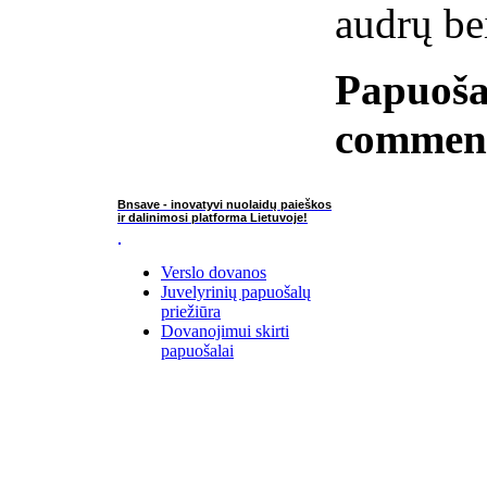
audrų bei
Papuoša
commen
Bnsave - inovatyvi nuolaidų paieškos
ir dalinimosi platforma Lietuvoje!
Verslo dovanos
Juvelyrinių papuošalų
priežiūra
Dovanojimui skirti
papuošalai