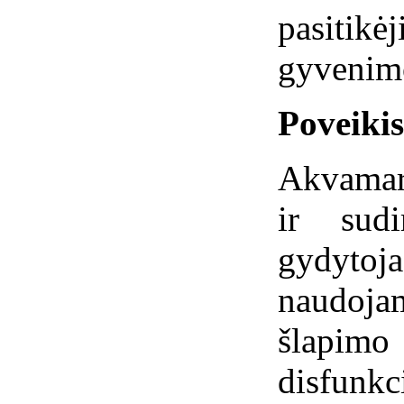
pasitikė
gyvenimo
Poveiki
Akvamari
ir sudi
gydytoja
naudoja
šlapim
disfunk