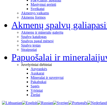
Pokyčiams, augimui
Mąstymui gerinti
Sveikatai
Akmenys vaikams
Akmenų formos
Akmenų spalvų galia
pas
Akmenų ir mineralų galerija
Spalvų katalogas
Spalvos pagal mėnesį
Spalvų testas
Straipsniai
Papuošalai ir mineralai
ju
Juvelyriniai dirbiniai
Apyrankės
Auskarai
Mineralai ir suvenyrai
Pakabukai
Sagės
Vėriniai
Žiedai