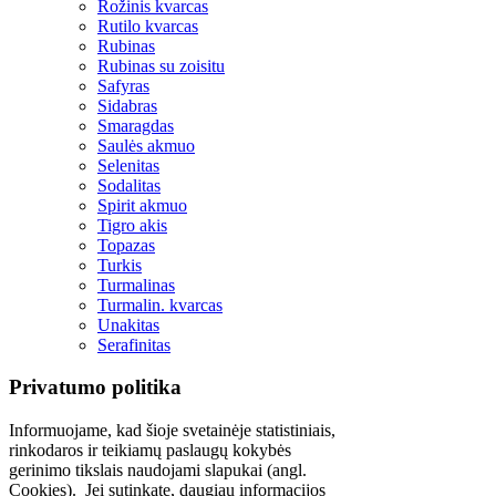
Rožinis kvarcas
Rutilo kvarcas
Rubinas
Rubinas su zoisitu
Safyras
Sidabras
Smaragdas
Saulės akmuo
Selenitas
Sodalitas
Spirit akmuo
Tigro akis
Topazas
Turkis
Turmalinas
Turmalin. kvarcas
Unakitas
Serafinitas
Privatumo politika
Informuojame, kad šioje svetainėje statistiniais,
rinkodaros ir teikiamų paslaugų kokybės
gerinimo tikslais naudojami slapukai (angl.
Cookies). Jei sutinkate, daugiau informacijos