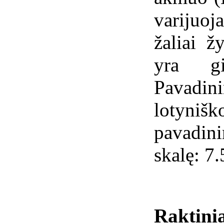
varijuoj
žaliai ž
yra gi
Pavadi
lotynišk
pavadin
skalę: 7.
Raktini