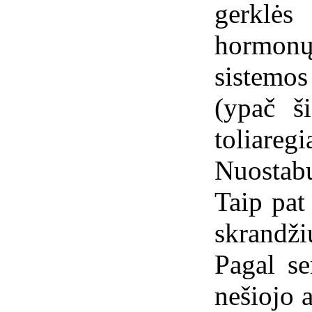
gerklės
hormon
sistemos
(ypač ši
toliare
Nuostab
Taip pat
skrandži
Pagal se
nešiojo 