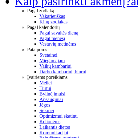
Kaip pasirinkti akmenį?
a
Pagal zodiaką
Vakarietiškas
Kinų zodiakas
Pagal kalendorių
Pagal savaitės dieną
Pagal mėnesį
Vestuvių metinėms
Patalpoms
Svetainei
Miegamajam
Vaikų kambariui
Darbo kambariui, biurui
Įvairiems poreikiams
Meilei
Turtui
Bylinėjimuisi
Apsauginiai
Jėgos
Sėkmei
Optimizmui skatinti
Kelionėms
Laikantis dietos
Komunikacijai