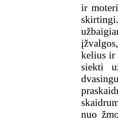
ir moter
skirtin
užbaig
įžvalgo
kelius ir
siekti u
dvas
prask
skaidrum
nuo žmo