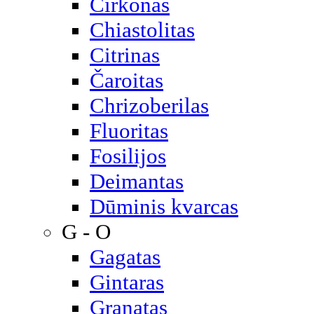
Cirkonas
Chiastolitas
Citrinas
Čaroitas
Chrizoberilas
Fluoritas
Fosilijos
Deimantas
Dūminis kvarcas
G - O
Gagatas
Gintaras
Granatas