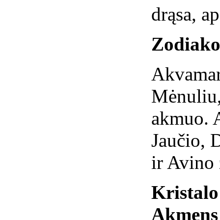
drąsa, a
Zodiako
Akvamari
Mėnuliu,
akmuo. A
Jaučio, 
ir Avino
Kristal
Akmens 