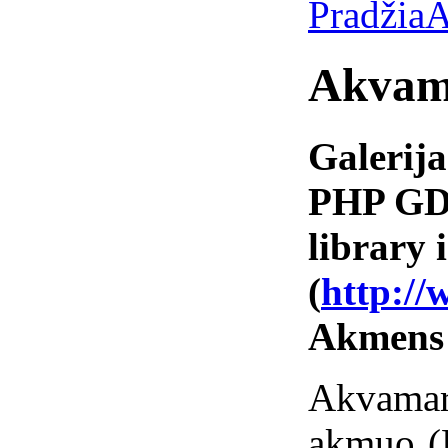
Pradžia
A
Akvam
Galerija
PHP GD 
library i
(
http://
Akmens
Akvamar
akmuo (