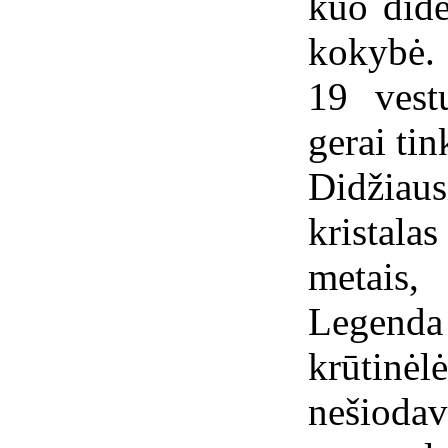
kuo dide
kokybė.
19 vest
gerai ti
Didžiau
kristala
metais
Legenda
krūtinėlė
nešioda