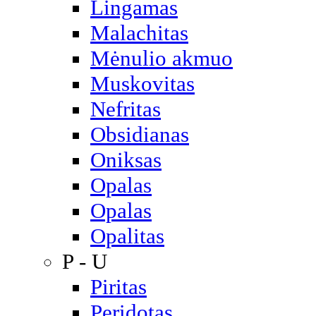
Lingamas
Malachitas
Mėnulio akmuo
Muskovitas
Nefritas
Obsidianas
Oniksas
Opalas
Opalas
Opalitas
P - U
Piritas
Peridotas