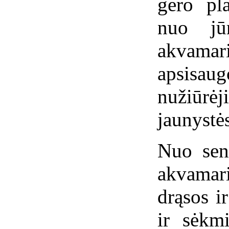
gero pl
nuo jūr
akvam
apsisaug
nužiūrė
jaunystė
Nuo sen
akvamar
drąsos ir
ir sėkm