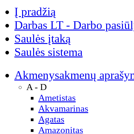
Į pradžią
Darbas LT - Darbo pasiū
Saulės įtaką
Saulės sistema
Akmenys
akmenų aprašy
A - D
Ametistas
Akvamarinas
Agatas
Amazonitas