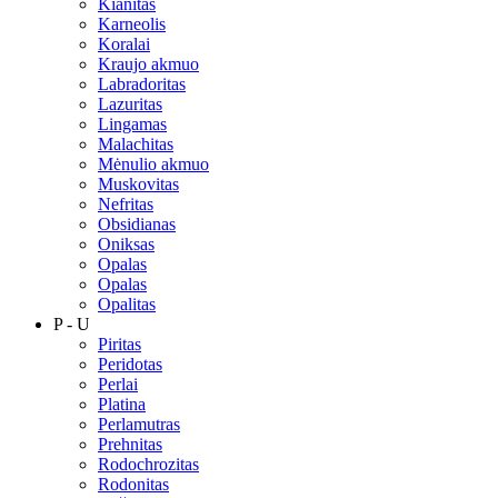
Kianitas
Karneolis
Koralai
Kraujo akmuo
Labradoritas
Lazuritas
Lingamas
Malachitas
Mėnulio akmuo
Muskovitas
Nefritas
Obsidianas
Oniksas
Opalas
Opalas
Opalitas
P - U
Piritas
Peridotas
Perlai
Platina
Perlamutras
Prehnitas
Rodochrozitas
Rodonitas