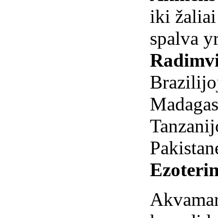
iki žalia
spalva y
Radimvi
Brazilijo
Madagask
Tanzanij
Pakistane
Ezoterin
Akvamari