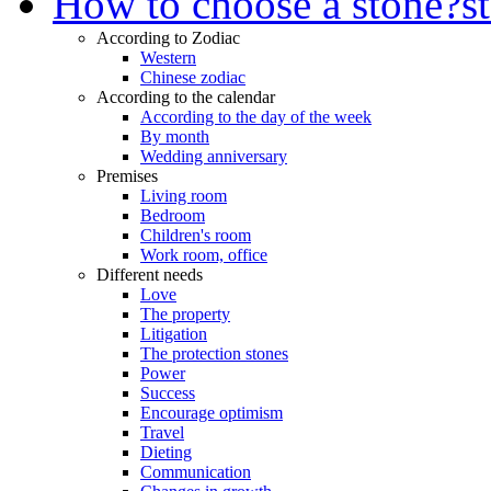
How to choose a stone?
s
According to Zodiac
Western
Chinese zodiac
According to the calendar
According to the day of the week
By month
Wedding anniversary
Premises
Living room
Bedroom
Children's room
Work room, office
Different needs
Love
The property
Litigation
The protection stones
Power
Success
Encourage optimism
Travel
Dieting
Communication