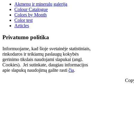
Akmenų ir mineralų galerija
Colour Catalogue
Colors by Month
Color test
Articles
Privatumo politika
Informuojame, kad šioje svetainėje statistiniais,
rinkodaros ir teikiamų paslaugų kokybės
gerinimo tikslais naudojami slapukai (angl.
Cookies). Jei sutinkate, daugiau informacijos
apie slapukų naudojimą galite rasti
čia
.
Copy