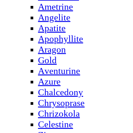
Ametrine
Angelite
Apatite
Apophyllite
Aragon
Gold
Аventurine
Azure
Chalcedony
Chrysoprase
Chrizokola
Celestine