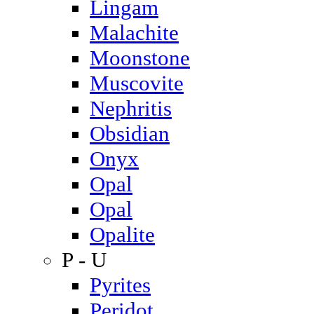
Lingam
Malachite
Moonstone
Muscovite
Nephritis
Obsidian
Onyx
Opal
Opal
Opalite
P - U
Pyrites
Peridot