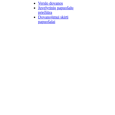
Verslo dovanos
Juvelyrinių papuošalų
priežiūra
Dovanojimui skirti
papuošalai