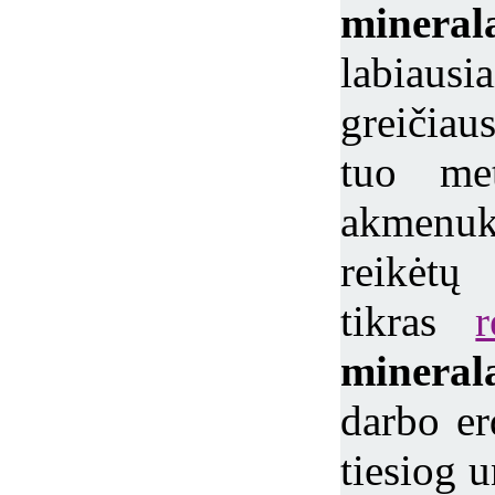
mineral
labiaus
greičiau
tuo met
akmenu
reikėt
tikras
r
minera
darbo e
tiesiog u