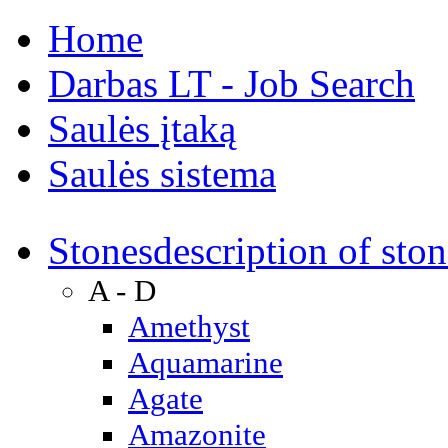
Home
Darbas LT - Job Search
Saulės įtaką
Saulės sistema
Stones
description of ston
A - D
Amethyst
Aquamarine
Agate
Amazonite