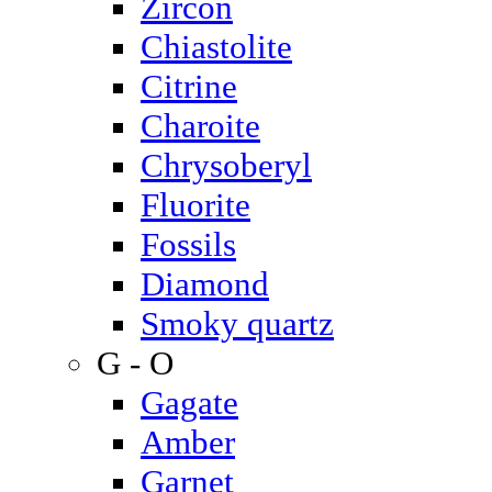
Zircon
Chiastolite
Citrine
Charoite
Chrysoberyl
Fluorite
Fossils
Diamond
Smoky quartz
G - O
Gagate
Amber
Garnet