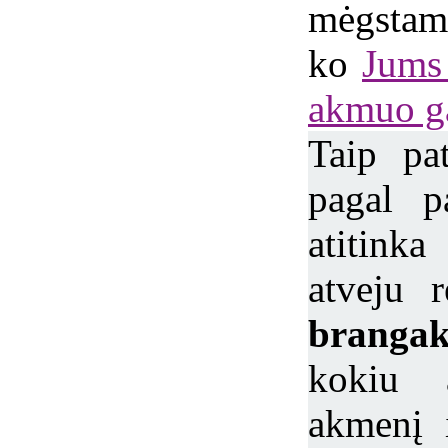
mėgst
ko
Jums 
akmuo ga
Taip pa
pagal p
atitink
atveju r
brang
kokiu a
akmenį 