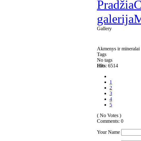
Pradžia
C
galerija
M
Gallery
Akmenys ir mineralai
Tags
No tags
Hits
: 6514
1
2
3
4
5
( No Votes )
Comments: 0
Your Name