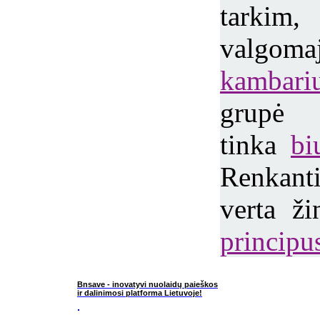
tarkim
valg
kambari
grupė 
tinka
bi
Renkan
verta ž
principu
Bnsave - inovatyvi nuolaidų paieškos
ir dalinimosi platforma Lietuvoje!