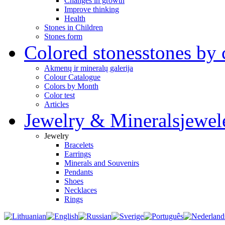
Changes in growth
Improve thinking
Health
Stones in Children
Stones form
Colored stones
stones by 
Akmenų ir mineralų galerija
Colour Catalogue
Colors by Month
Color test
Articles
Jewelry & Minerals
jewel
Jewelry
Bracelets
Earrings
Minerals and Souvenirs
Pendants
Shoes
Necklaces
Rings