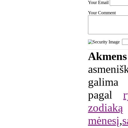
Your Email
Your Comment
Akme
asmeniš
galima
pagal
zodiaką
mėnesį
,
s