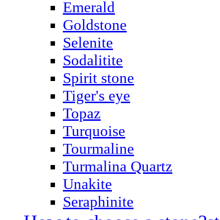
Emerald
Goldstone
Selenite
Sodalitite
Spirit stone
Tiger's eye
Topaz
Turquoise
Tourmaline
Turmalina Quartz
Unakite
Seraphinite