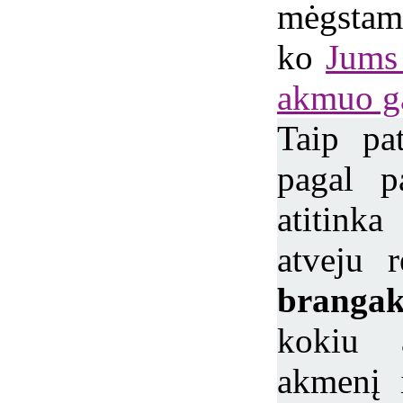
mėgst
ko
Jums 
akmuo ga
Taip pa
pagal p
atitink
atveju r
brang
kokiu a
akmenį 