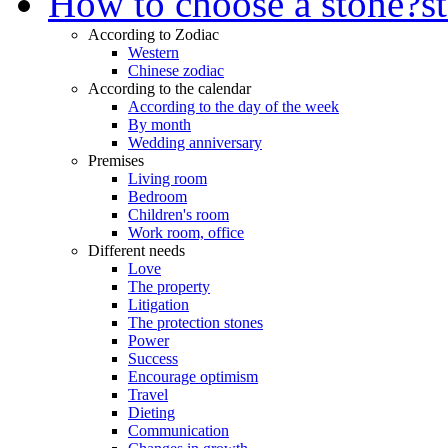
How to choose a stone?
s
According to Zodiac
Western
Chinese zodiac
According to the calendar
According to the day of the week
By month
Wedding anniversary
Premises
Living room
Bedroom
Children's room
Work room, office
Different needs
Love
The property
Litigation
The protection stones
Power
Success
Encourage optimism
Travel
Dieting
Communication