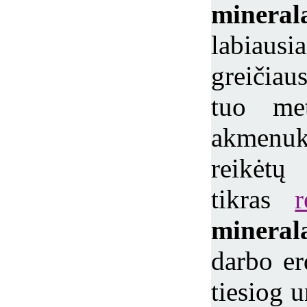
mineral
labiaus
greičiau
tuo met
akmenu
reikėt
tikras
r
minera
darbo e
tiesiog u