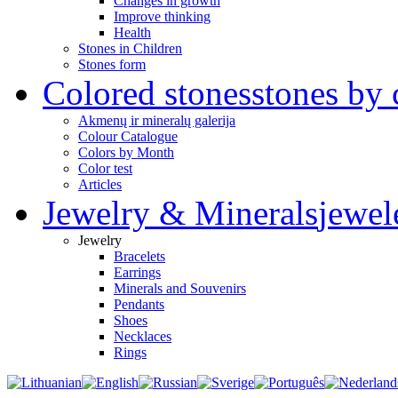
Changes in growth
Improve thinking
Health
Stones in Children
Stones form
Colored stones
stones by 
Akmenų ir mineralų galerija
Colour Catalogue
Colors by Month
Color test
Articles
Jewelry & Minerals
jewel
Jewelry
Bracelets
Earrings
Minerals and Souvenirs
Pendants
Shoes
Necklaces
Rings