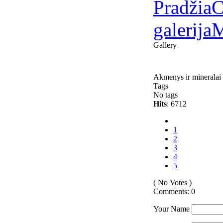
Pradžia
C
galerija
M
Gallery
Akmenys ir mineralai
Tags
No tags
Hits
: 6712
1
2
3
4
5
( No Votes )
Comments: 0
Your Name