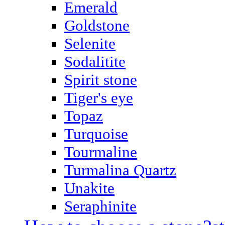
Emerald
Goldstone
Selenite
Sodalitite
Spirit stone
Tiger's eye
Topaz
Turquoise
Tourmaline
Turmalina Quartz
Unakite
Seraphinite