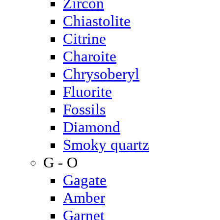
Zircon
Chiastolite
Citrine
Charoite
Chrysoberyl
Fluorite
Fossils
Diamond
Smoky quartz
G - O
Gagate
Amber
Garnet