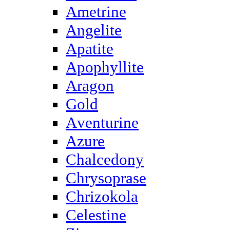
Ametrine
Angelite
Apatite
Apophyllite
Aragon
Gold
Аventurine
Azure
Chalcedony
Chrysoprase
Chrizokola
Celestine