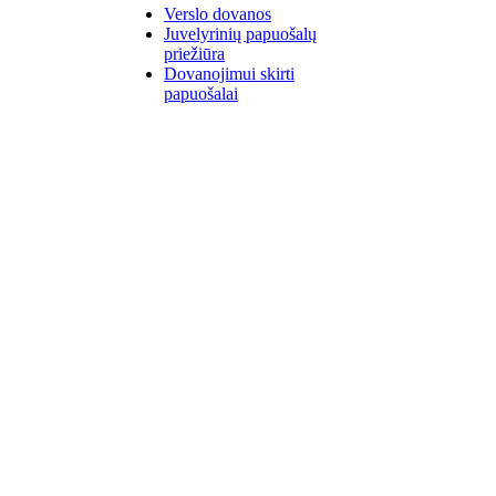
Verslo dovanos
Juvelyrinių papuošalų
priežiūra
Dovanojimui skirti
papuošalai