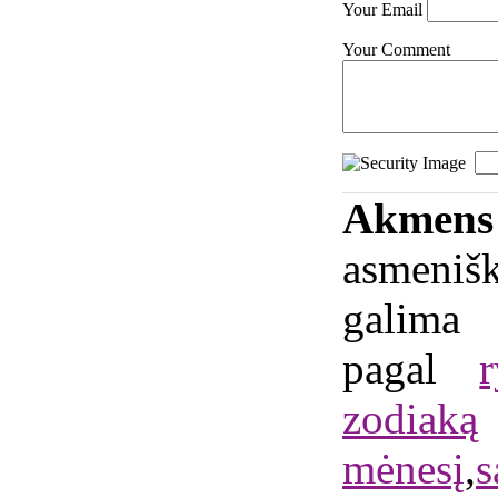
Your Email
Your Comment
Akme
asmeniš
galima
pagal
zodiaką
mėnesį
,
s