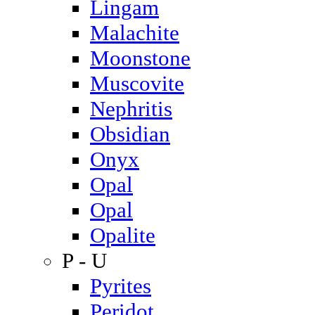
Lingam
Malachite
Moonstone
Muscovite
Nephritis
Obsidian
Onyx
Opal
Opal
Opalite
P - U
Pyrites
Peridot