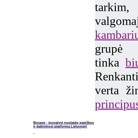
tarkim
valg
kambari
grupė 
tinka
bi
Renkan
verta ž
principu
Bnsave - inovatyvi nuolaidų paieškos
ir dalinimosi platforma Lietuvoje!