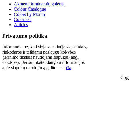
Akmenų ir mineralų galerija
Colour Catalogue
Colors by Month
Color test
Articles
Privatumo politika
Informuojame, kad šioje svetainėje statistiniais,
rinkodaros ir teikiamų paslaugų kokybės
gerinimo tikslais naudojami slapukai (angl.
Cookies). Jei sutinkate, daugiau informacijos
apie slapukų naudojimą galite rasti
čia
.
Copy