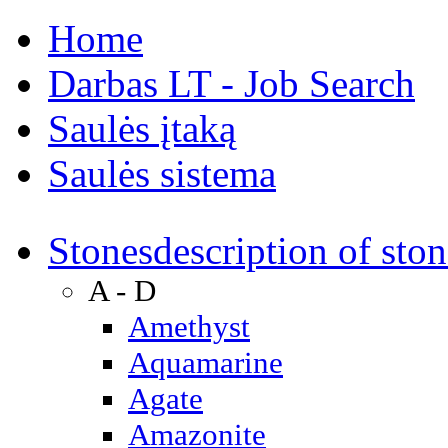
Home
Darbas LT - Job Search
Saulės įtaką
Saulės sistema
Stones
description of ston
A - D
Amethyst
Aquamarine
Agate
Amazonite