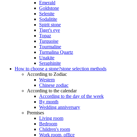
Emerald
Goldstone
Selenite
Sodalitite
Spirit stone
Tiger's eye
Topaz
Turquoise
Tourmaline
Turmalina Quartz
Unakite
Seraphinite
How to choose a stone?
stone selection methods
According to Zodiac
Western
Chinese zodiac
According to the calendar
According to the day of the week
By month
Wedding anniversary
Premises
Living room
Bedroom
Children's room
Work room, office