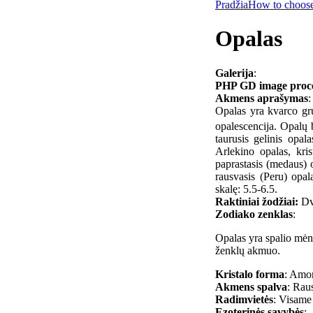
Pradžia
How to choose
Opalas
Galerija
:
PHP GD image process
Akmens aprašymas
:
Opalas yra kvarco g
opalescencija. Opalų b
taurusis gelinis opal
Arlekino opalas, kris
paprastasis (medaus) o
rausvasis (Peru) opal
skalę: 5.5-6.5.
Raktiniai žodžiai:
Dva
Zodiako zenklas
:
Opalas yra spalio mėn
ženklų akmuo.
Kristalo forma
: Amor
Akmens spalva
: Raus
Radimvietės
: Visame
Ezoterinės savybės
: