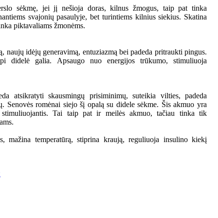
rslo sėkmę, jei jį nešioja doras, kilnus žmogus, taip pat tinka
antiems svajonių pasaulyje, bet turintiems kilnius siekius. Skatina
etinka piktavaliams žmonėms.
, naujų idėjų generavimą, entuziazmą bei padeda pritraukti pingus.
i didelė galia. Apsaugo nuo energijos trūkumo, stimuliuoja
a atsikratyti skausmingų prisiminimų, suteikia vilties, padeda
kų. Senovės romėnai siejo šį opalą su didele sėkme. Šis akmuo yra
 stimuliuojantis. Tai taip pat ir meilės akmuo, tačiau tinka tik
iams.
, mažina temperatūrą, stiprina kraują, reguliuoja insulino kiekį
: