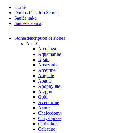
Home
Darbas LT - Job Search
Saulės įtaką
Saulės sistema
Stones
description of stones
A - D
Amethyst
Aquamarine
Agate
Amazonite
Ametrine
Angelite
Apatite
Apophyllite
Aragon
Gold
Аventurine
Azure
Chalcedony
Chrysoprase
Chrizokola
Celestine