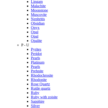
Lingam
Malachite
Moonstone
Muscovite
Nephritis
Obsidian
Onyx
Opal
Opal
Opalite
P - U
Pyrites
Peridot
Pearls
Platinum
Pearls
Prehnite
Rhodochrosite
Rhodonite
Rose Quartz
Rutile quartz
Ruby
Ruby with zoisite
Sapphire
Silver