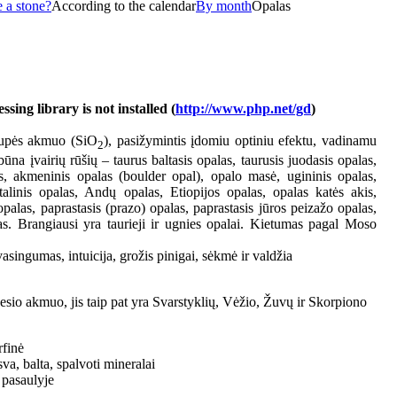
 a stone?
According to the calendar
By month
Opalas
ing library is not installed (
http://www.php.net/gd
)
rupės akmuo (SiO
), pasižymintis įdomiu optiniu efektu, vadinamu
2
ūna įvairių rūšių – taurus baltasis opalas, taurusis juodasis opalas,
as, akmeninis opalas (boulder opal), opalo masė, ugininis opalas,
talinis opalas, Andų opalas, Etiopijos opalas, opalas katės akis,
palas, paprastasis (prazo) opalas, paprastasis jūros peizažo opalas,
as. Brangiausi yra taurieji ir ugnies opalai. Kietumas pagal Moso
singumas, intuicija, grožis pinigai, sėkmė ir valdžia
esio akmuo, jis taip pat yra Svarstyklių, Vėžio, Žuvų ir Skorpiono
finė
va, balta, spalvoti mineralai
 pasaulyje