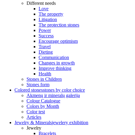
Different needs
Love
The property
Litigation
The protection stones
Power
Success
Encourage optimism
Travel
Dieting
Communication
Changes in growth
Improve thinking
Health
Stones in Children
Stones form
Colored stones
stones by color choice
Akmenų ir mineralų galerija
Colour Catalogue
Colors by Month
Color test
Articles
Jewelry & Minerals
jewelery exhibition
Jewelry
Bracelets