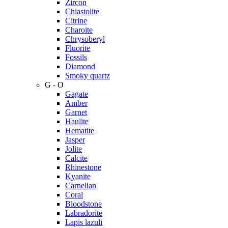
Zircon
Chiastolite
Citrine
Charoite
Chrysoberyl
Fluorite
Fossils
Diamond
Smoky quartz
G - O
Gagate
Amber
Garnet
Haulite
Hematite
Jasper
Jolite
Calcite
Rhinestone
Kyanite
Carnelian
Coral
Bloodstone
Labradorite
Lapis lazuli