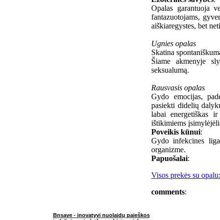
Opalas garantuoja ve
fantazuotojams, gyven
aiškiaregystes, bet n
Ugnies opalas
Skatina spontaniškumą
Šiame akmenyje slyp
seksualumą.
Rausvasis opalas
Gydo emocijas, paded
pasiekti didelių daly
labai energetiškas ir
ištikimiems įsimylėjėl
Poveikis kūnui
:
Gydo infekcines ligas
organizme.
Papuošalai
:
Visos prekės su opalu
comments
:
Bnsave - inovatyvi nuolaidų paieškos