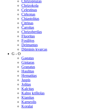
Chrizoprazas
Chrizokola
Celestinas
Cirkonas
Chiastolitas
Citrinas
Čaroitas
Chrizoberilas
Fluoritas
Fosilijos
Deimantas
Dūminis kvarcas
G - O
Gagatas
Gintaras
Granatas
Haulitas
Hematitas
Jaspis
Jolitas
Kalcitas
Kalnų krištolas
Kianitas
Karneolis
Koralai