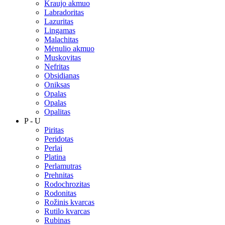
Kraujo akmuo
Labradoritas
Lazuritas
Lingamas
Malachitas
Mėnulio akmuo
Muskovitas
Nefritas
Obsidianas
Oniksas
Opalas
Opalas
Opalitas
P - U
Piritas
Peridotas
Perlai
Platina
Perlamutras
Prehnitas
Rodochrozitas
Rodonitas
Rožinis kvarcas
Rutilo kvarcas
Rubinas