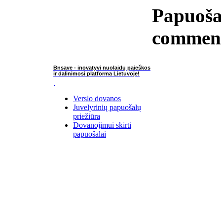
Papuoša
commen
Bnsave - inovatyvi nuolaidų paieškos
ir dalinimosi platforma Lietuvoje!
Verslo dovanos
Juvelyrinių papuošalų
priežiūra
Dovanojimui skirti
papuošalai