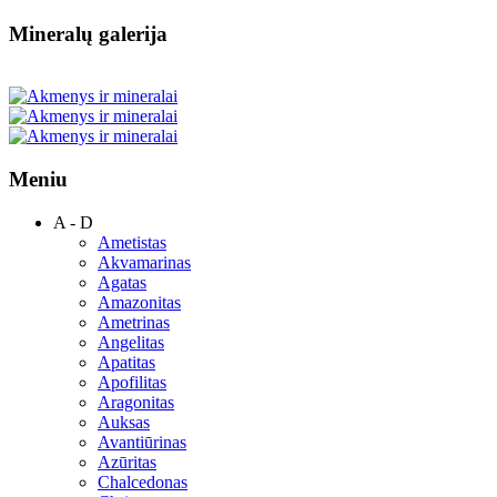
Mineralų galerija
Meniu
A - D
Ametistas
Akvamarinas
Agatas
Amazonitas
Ametrinas
Angelitas
Apatitas
Apofilitas
Aragonitas
Auksas
Avantiūrinas
Azūritas
Chalcedonas