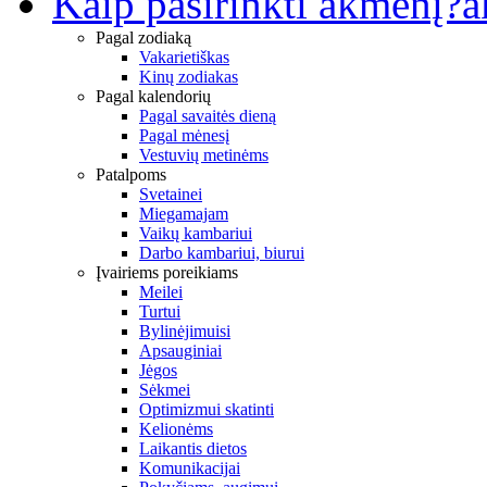
Kaip pasirinkti akmenį?
a
Pagal zodiaką
Vakarietiškas
Kinų zodiakas
Pagal kalendorių
Pagal savaitės dieną
Pagal mėnesį
Vestuvių metinėms
Patalpoms
Svetainei
Miegamajam
Vaikų kambariui
Darbo kambariui, biurui
Įvairiems poreikiams
Meilei
Turtui
Bylinėjimuisi
Apsauginiai
Jėgos
Sėkmei
Optimizmui skatinti
Kelionėms
Laikantis dietos
Komunikacijai