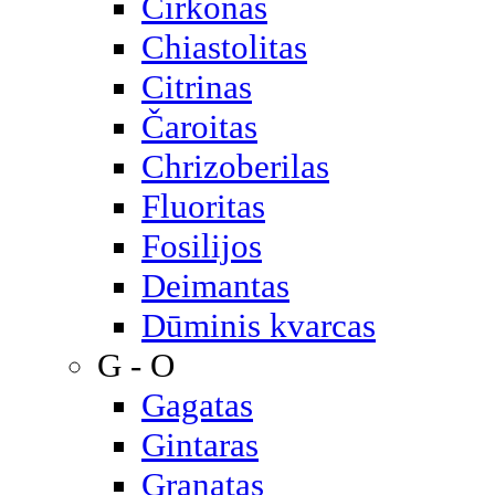
Cirkonas
Chiastolitas
Citrinas
Čaroitas
Chrizoberilas
Fluoritas
Fosilijos
Deimantas
Dūminis kvarcas
G - O
Gagatas
Gintaras
Granatas