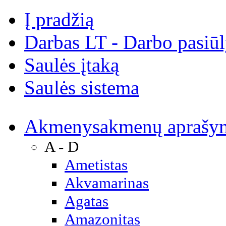
Į pradžią
Darbas LT - Darbo pasiū
Saulės įtaką
Saulės sistema
Akmenys
akmenų aprašy
A - D
Ametistas
Akvamarinas
Agatas
Amazonitas