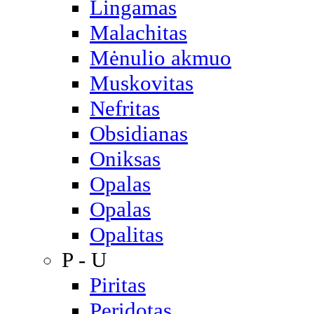
Lingamas
Malachitas
Mėnulio akmuo
Muskovitas
Nefritas
Obsidianas
Oniksas
Opalas
Opalas
Opalitas
P - U
Piritas
Peridotas