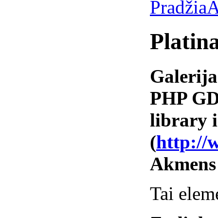
Pradžia
A
Platin
Galerija
PHP GD 
library i
(
http://
Akmens
Tai elem