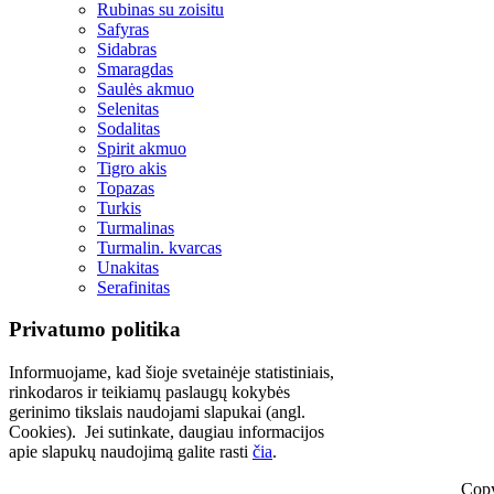
Rubinas su zoisitu
Safyras
Sidabras
Smaragdas
Saulės akmuo
Selenitas
Sodalitas
Spirit akmuo
Tigro akis
Topazas
Turkis
Turmalinas
Turmalin. kvarcas
Unakitas
Serafinitas
Privatumo politika
Informuojame, kad šioje svetainėje statistiniais,
rinkodaros ir teikiamų paslaugų kokybės
gerinimo tikslais naudojami slapukai (angl.
Cookies). Jei sutinkate, daugiau informacijos
apie slapukų naudojimą galite rasti
čia
.
Copy