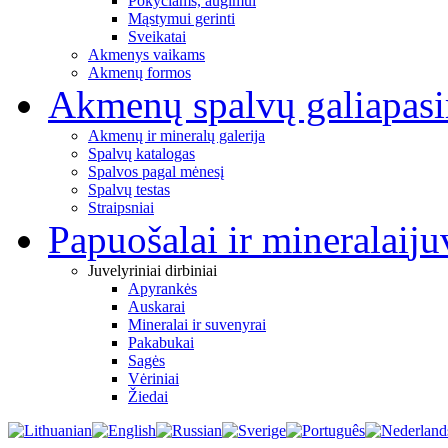
Pokyčiams, augimui
Mąstymui gerinti
Sveikatai
Akmenys vaikams
Akmenų formos
Akmenų spalvų galia
pas
Akmenų ir mineralų galerija
Spalvų katalogas
Spalvos pagal mėnesį
Spalvų testas
Straipsniai
Papuošalai ir mineralai
ju
Juvelyriniai dirbiniai
Apyrankės
Auskarai
Mineralai ir suvenyrai
Pakabukai
Sagės
Vėriniai
Žiedai