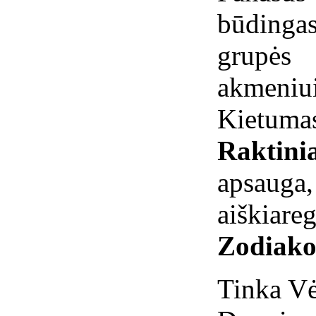
būdinga
grupės
akmeni
Kietumas
Raktinia
apsau
aiškiare
Zodiako
Tinka V