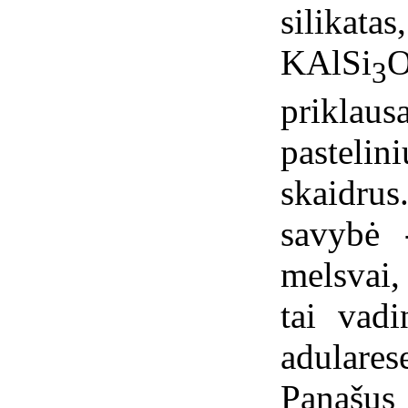
silika
KAlSi
3
prikla
pastel
skaidru
savybė 
melsvai,
tai vadi
adulare
Panašus