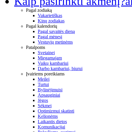
Kaip pasirinkti akmenį?
a
Pagal zodiaką
Vakarietiškas
Kinų zodiakas
Pagal kalendorių
Pagal savaitės dieną
Pagal mėnesį
Vestuvių metinėms
Patalpoms
Svetainei
Miegamajam
Vaikų kambariui
Darbo kambariui, biurui
Įvairiems poreikiams
Meilei
Turtui
Bylinėjimuisi
Apsauginiai
Jėgos
Sėkmei
Optimizmui skatinti
Kelionėms
Laikantis dietos
Komunikacijai