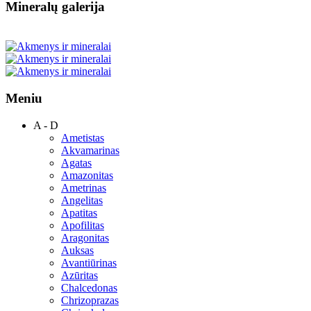
Mineralų galerija
Meniu
A - D
Ametistas
Akvamarinas
Agatas
Amazonitas
Ametrinas
Angelitas
Apatitas
Apofilitas
Aragonitas
Auksas
Avantiūrinas
Azūritas
Chalcedonas
Chrizoprazas