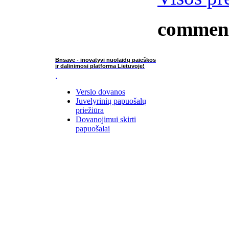
commen
Bnsave - inovatyvi nuolaidų paieškos
ir dalinimosi platforma Lietuvoje!
Verslo dovanos
Juvelyrinių papuošalų
priežiūra
Dovanojimui skirti
papuošalai