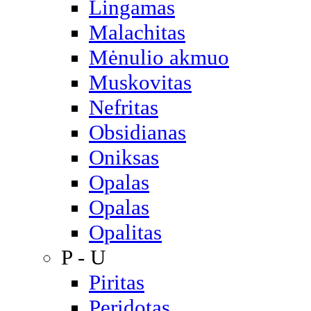
Lingamas
Malachitas
Mėnulio akmuo
Muskovitas
Nefritas
Obsidianas
Oniksas
Opalas
Opalas
Opalitas
P - U
Piritas
Peridotas