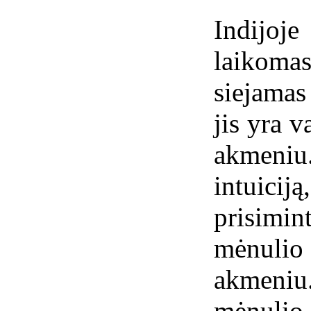
Indijo
laikom
siejamas
jis yra 
akmeniu
intuici
prisimin
mėnulio
akmeniu
mėnulio 