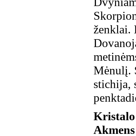
Dvyniams
Skorpionu
ženklai.
Dovanoj
metinėms
Mėnulį. 
stichija,
penktadi
Kristal
Akmens 