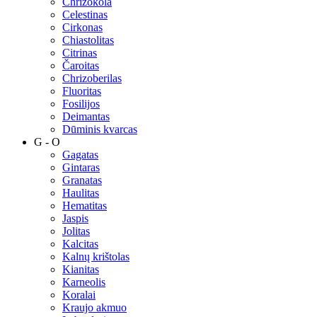
Chrizokola
Celestinas
Cirkonas
Chiastolitas
Citrinas
Čaroitas
Chrizoberilas
Fluoritas
Fosilijos
Deimantas
Dūminis kvarcas
G - O
Gagatas
Gintaras
Granatas
Haulitas
Hematitas
Jaspis
Jolitas
Kalcitas
Kalnų krištolas
Kianitas
Karneolis
Koralai
Kraujo akmuo