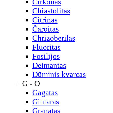
Cirkonas
Chiastolitas
Citrinas
Čaroitas
Chrizoberilas
Fluoritas
Fosilijos
Deimantas
Dūminis kvarcas
G - O
Gagatas
Gintaras
Granatas