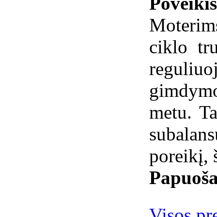
Poveiki
Moterim
ciklo tr
reguli
gimdymo 
metu. T
subalan
poreikį, 
Papuoša
Visos pr