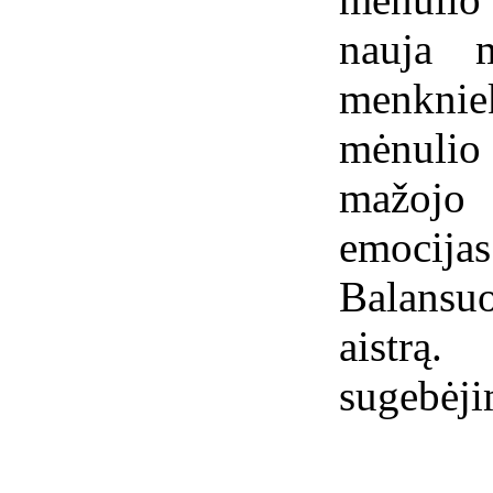
nauja 
menkniek
mėnulio
mažojo 
emocija
Balansu
aistrą
sugebėji