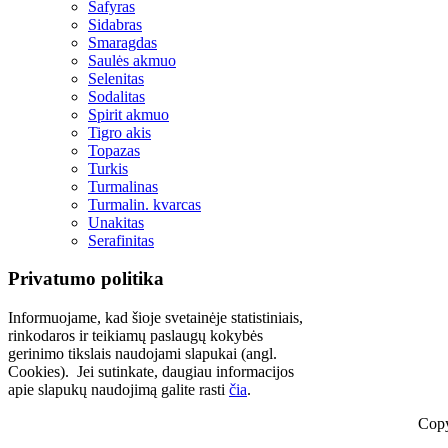
Safyras
Sidabras
Smaragdas
Saulės akmuo
Selenitas
Sodalitas
Spirit akmuo
Tigro akis
Topazas
Turkis
Turmalinas
Turmalin. kvarcas
Unakitas
Serafinitas
Privatumo politika
Informuojame, kad šioje svetainėje statistiniais,
rinkodaros ir teikiamų paslaugų kokybės
gerinimo tikslais naudojami slapukai (angl.
Cookies). Jei sutinkate, daugiau informacijos
apie slapukų naudojimą galite rasti
čia
.
Copy