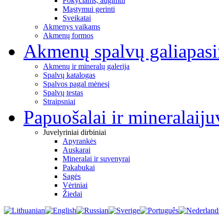
Pokyčiams, augimui
Mąstymui gerinti
Sveikatai
Akmenys vaikams
Akmenų formos
Akmenų spalvų galia
pas
Akmenų ir mineralų galerija
Spalvų katalogas
Spalvos pagal mėnesį
Spalvų testas
Straipsniai
Papuošalai ir mineralai
ju
Juvelyriniai dirbiniai
Apyrankės
Auskarai
Mineralai ir suvenyrai
Pakabukai
Sagės
Vėriniai
Žiedai