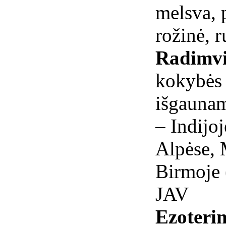
melsva, p
rožinė, r
Radimvi
kokybės
išgaunam
– Indijoj
Alpėse, 
Birmoje 
JAV
Ezoterin