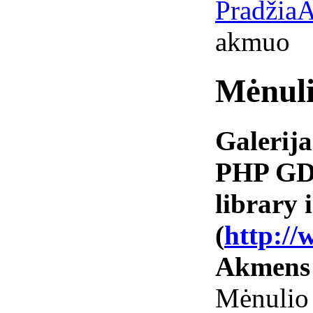
Pradžia
A
akmuo
Mėnul
Galerija
PHP GD 
library i
(
http://
Akmens
Mėnulio