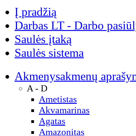
Į pradžią
Darbas LT - Darbo pasiū
Saulės įtaką
Saulės sistema
Akmenys
akmenų aprašy
A - D
Ametistas
Akvamarinas
Agatas
Amazonitas