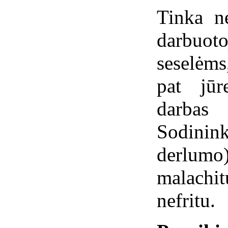
Tinka ne
darbuo
seselėms
pat jūr
darba
Sodinin
derlum
malachi
nefritu.