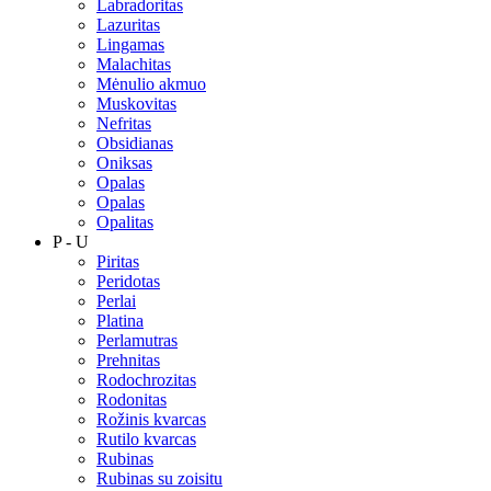
Labradoritas
Lazuritas
Lingamas
Malachitas
Mėnulio akmuo
Muskovitas
Nefritas
Obsidianas
Oniksas
Opalas
Opalas
Opalitas
P - U
Piritas
Peridotas
Perlai
Platina
Perlamutras
Prehnitas
Rodochrozitas
Rodonitas
Rožinis kvarcas
Rutilo kvarcas
Rubinas
Rubinas su zoisitu