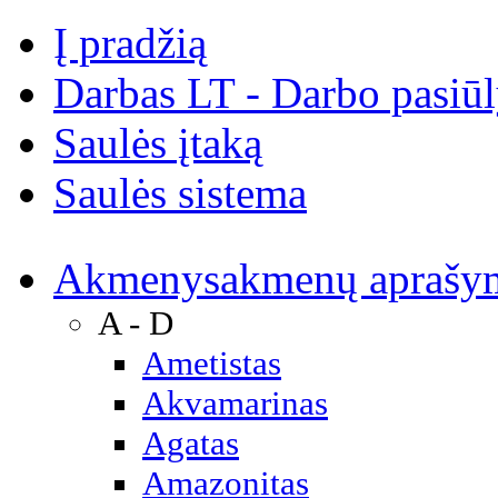
Į pradžią
Darbas LT - Darbo pasiū
Saulės įtaką
Saulės sistema
Akmenys
akmenų aprašy
A - D
Ametistas
Akvamarinas
Agatas
Amazonitas