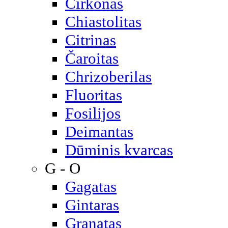
Cirkonas
Chiastolitas
Citrinas
Čaroitas
Chrizoberilas
Fluoritas
Fosilijos
Deimantas
Dūminis kvarcas
G - O
Gagatas
Gintaras
Granatas