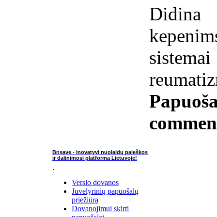
Didina 
kepenim
siste
reumati
Papuoša
commen
Bnsave - inovatyvi nuolaidų paieškos
ir dalinimosi platforma Lietuvoje!
Verslo dovanos
Juvelyrinių papuošalų
priežiūra
Dovanojimui skirti