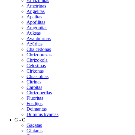
Amazonitas
Ametrinas
Angelitas
Apatitas
Apofilitas
Aragonitas
Auksas
Avantiūrinas
Azūritas
Chalcedonas
Chrizoprazas
Chrizokola
Celestinas
Cirkonas
Chiastolitas
Citrinas
Čaroitas
Chrizoberilas
Fluoritas
Fosilijos
Deimantas
Dūminis kvarcas
G - O
Gagatas
Gintaras