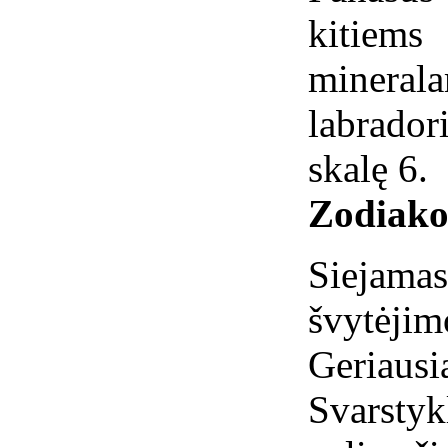
kitiem
mineral
labrador
skalę 6.
Zodiako
Siejamas
švytėjim
Geriausia
Svarstyk