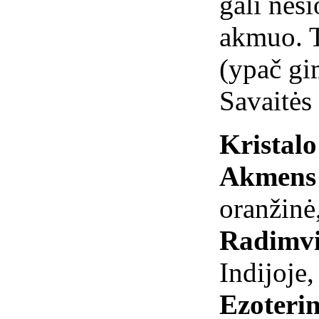
gali neši
akmuo. 
(ypač gi
Savaitės
Kristal
Akmens 
oranžinė
Radimvi
Indijoje
Ezoterin