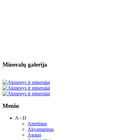
Mineralų galerija
Meniu
A - D
Ametistas
Akvamarinas
Agatas