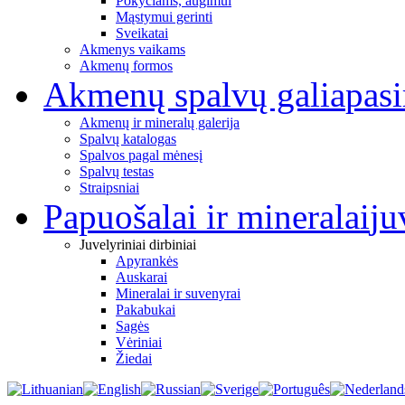
Pokyčiams, augimui
Mąstymui gerinti
Sveikatai
Akmenys vaikams
Akmenų formos
Akmenų spalvų galia
pas
Akmenų ir mineralų galerija
Spalvų katalogas
Spalvos pagal mėnesį
Spalvų testas
Straipsniai
Papuošalai ir mineralai
ju
Juvelyriniai dirbiniai
Apyrankės
Auskarai
Mineralai ir suvenyrai
Pakabukai
Sagės
Vėriniai
Žiedai