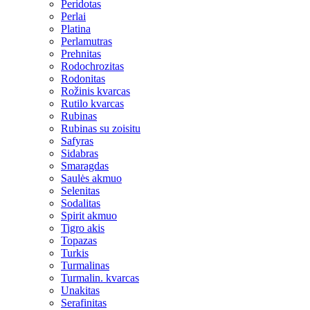
Peridotas
Perlai
Platina
Perlamutras
Prehnitas
Rodochrozitas
Rodonitas
Rožinis kvarcas
Rutilo kvarcas
Rubinas
Rubinas su zoisitu
Safyras
Sidabras
Smaragdas
Saulės akmuo
Selenitas
Sodalitas
Spirit akmuo
Tigro akis
Topazas
Turkis
Turmalinas
Turmalin. kvarcas
Unakitas
Serafinitas