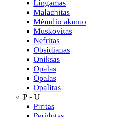
Lingamas
Malachitas
Mėnulio akmuo
Muskovitas
Nefritas
Obsidianas
Oniksas
Opalas
Opalas
Opalitas
P - U
Piritas
Peridotas