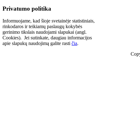
Privatumo politika
Informuojame, kad šioje svetainėje statistiniais,
rinkodaros ir teikiamų paslaugų kokybės
gerinimo tikslais naudojami slapukai (angl.
Cookies). Jei sutinkate, daugiau informacijos
apie slapukų naudojimą galite rasti
čia
.
Copy