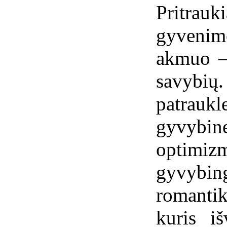
Pritrauk
gyvenim
akmuo – 
savybių
patrauk
gyvybi
optimiz
gyvybing
romanti
kuris iš