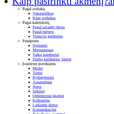
Kaip pasirinkti akmenį?
a
Pagal zodiaką
Vakarietiškas
Kinų zodiakas
Pagal kalendorių
Pagal savaitės dieną
Pagal mėnesį
Vestuvių metinėms
Patalpoms
Svetainei
Miegamajam
Vaikų kambariui
Darbo kambariui, biurui
Įvairiems poreikiams
Meilei
Turtui
Bylinėjimuisi
Apsauginiai
Jėgos
Sėkmei
Optimizmui skatinti
Kelionėms
Laikantis dietos
Komunikacijai