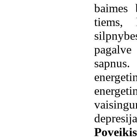
baimes 
tiems,
silpnybe
pagalve
sapnus.
energeti
energet
vaisin
depresija
Poveiki