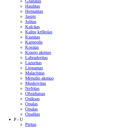
Granatas
Haulitas
Hematitas
Jaspis
Jolitas
Kalcitas
Kalnų krištolas
Kianitas
Karneolis
Koralai
Kraujo akmuo
Labradoritas
Lazuritas
Lingamas
Malachitas
Mėnulio akmuo
Muskovitas
Nefritas
Obsidianas
Oniksas
Opalas
Opalas
Opalitas
P - U
Piritas