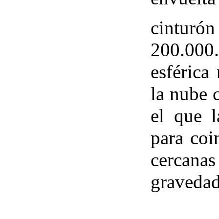
cinturó
200.000
esférica
la nube 
el que l
para coi
cercan
gravedad