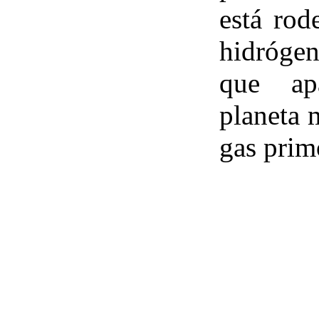
está rod
hidróge
que ap
planeta 
gas prim