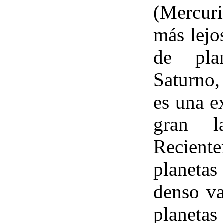
(Mercuri
más lejo
de plan
Saturno,
es una e
gran l
Recient
planeta
denso va
planetas