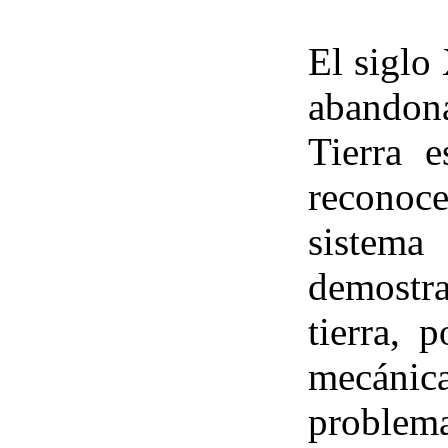
El siglo
abandona
Tierra 
reconoc
sistema
demostra
tierra, 
mecánic
prob