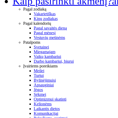
Kaip pasirinkti akmenį?
a
Pagal zodiaką
Vakarietiškas
Kinų zodiakas
Pagal kalendorių
Pagal savaitės dieną
Pagal mėnesį
Vestuvių metinėms
Patalpoms
Svetainei
Miegamajam
Vaikų kambariui
Darbo kambariui, biurui
Įvairiems poreikiams
Meilei
Turtui
Bylinėjimuisi
Apsauginiai
Jėgos
Sėkmei
Optimizmui skatinti
Kelionėms
Laikantis dietos
Komunikacijai