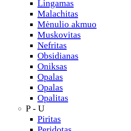
Lingamas
Malachitas
Mėnulio akmuo
Muskovitas
Nefritas
Obsidianas
Oniksas
Opalas
Opalas
Opalitas
P - U
Piritas
Peridotas