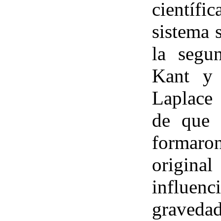
científ
sistema 
la segu
Kant y 
Laplace 
de que 
formar
origina
influen
gravedad