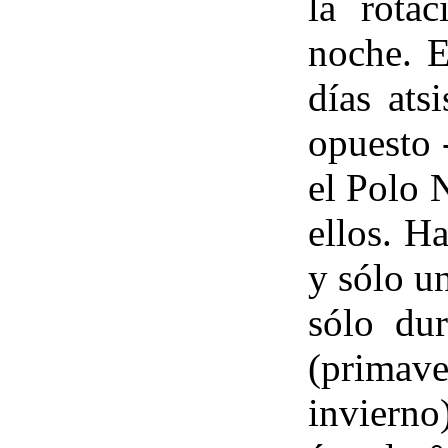
la rota
noche. E
días ats
opuesto 
el Polo 
ellos. H
y sólo u
sólo dur
(prima
invierno