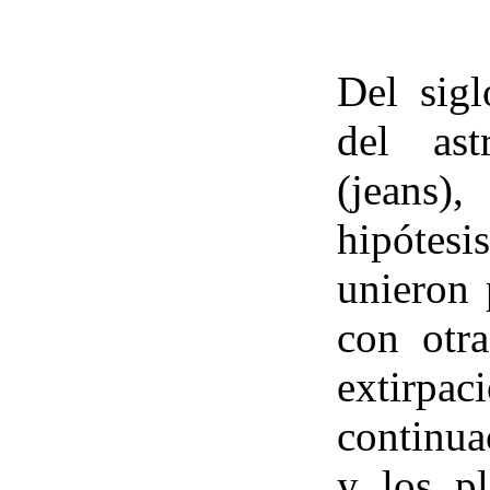
Del sig
del as
(jeans)
hipótesi
unieron 
con otra
extirpac
continua
y los p