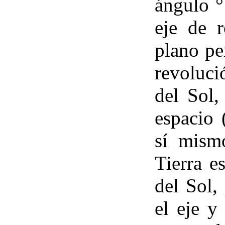
ángulo °
eje de r
plano pe
revoluci
del Sol,
espacio 
sí mism
Tierra e
del Sol,
el eje y