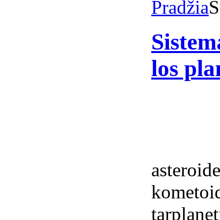
Pradžia
S
Sistem
los pla
asteroid
kometoi
tarplan