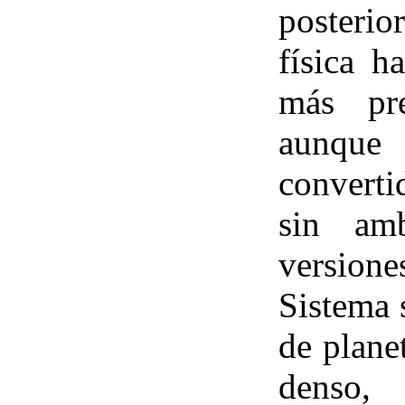
posterio
física h
más pre
aunqu
converti
sin amb
versione
Sistema 
de plane
denso