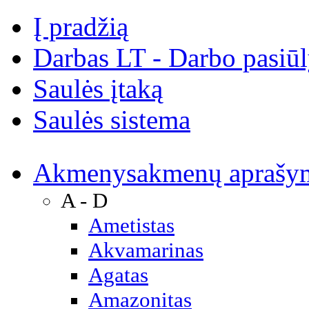
Į pradžią
Darbas LT - Darbo pasiū
Saulės įtaką
Saulės sistema
Akmenys
akmenų aprašy
A - D
Ametistas
Akvamarinas
Agatas
Amazonitas