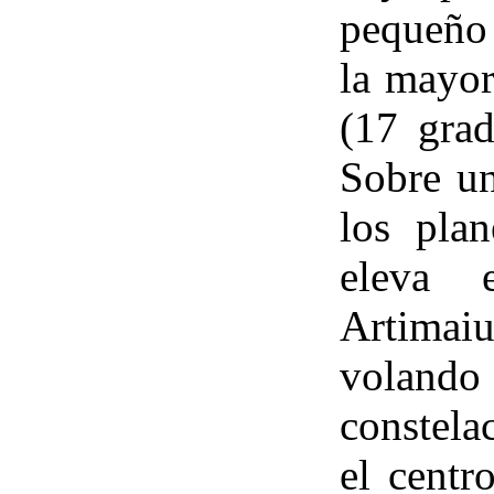
pequeño 
la mayor
(17 grad
Sobre un
los plan
eleva 
Artimaiu
voland
constela
el centr