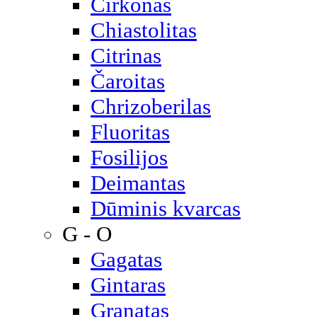
Cirkonas
Chiastolitas
Citrinas
Čaroitas
Chrizoberilas
Fluoritas
Fosilijos
Deimantas
Dūminis kvarcas
G - O
Gagatas
Gintaras
Granatas