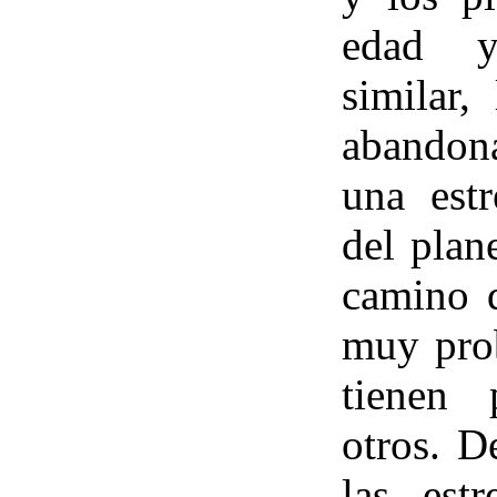
edad y
similar,
abandona
una estr
del plan
camino d
muy prob
tienen 
otros. D
las est