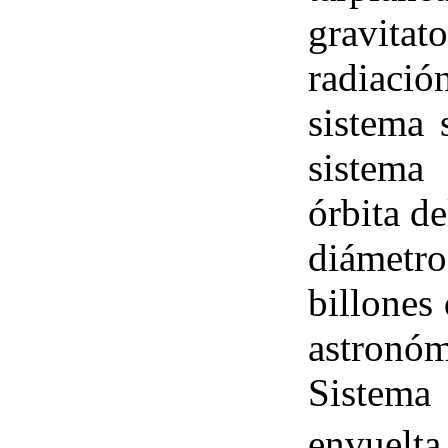
gravita
radiaci
sistema 
sistema
órbita d
diámetr
billones
astronóm
Sistema
envuelt