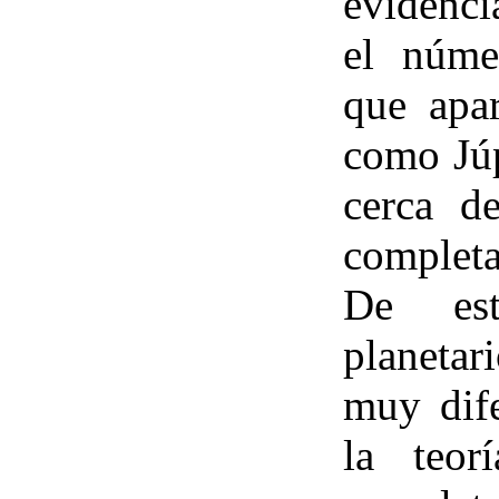
evidenci
el núme
que apa
como Júp
cerca de
complet
De es
planetar
muy dife
la teor