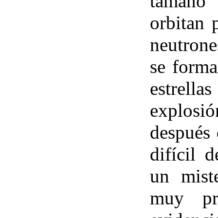
tamaño 
orbitan p
neutrone
se forma
estrell
explos
después 
difícil 
un miste
muy pr