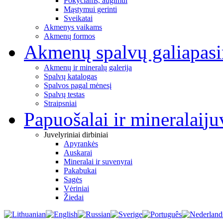
Pokyčiams, augimui
Mąstymui gerinti
Sveikatai
Akmenys vaikams
Akmenų formos
Akmenų spalvų galia
pas
Akmenų ir mineralų galerija
Spalvų katalogas
Spalvos pagal mėnesį
Spalvų testas
Straipsniai
Papuošalai ir mineralai
ju
Juvelyriniai dirbiniai
Apyrankės
Auskarai
Mineralai ir suvenyrai
Pakabukai
Sagės
Vėriniai
Žiedai