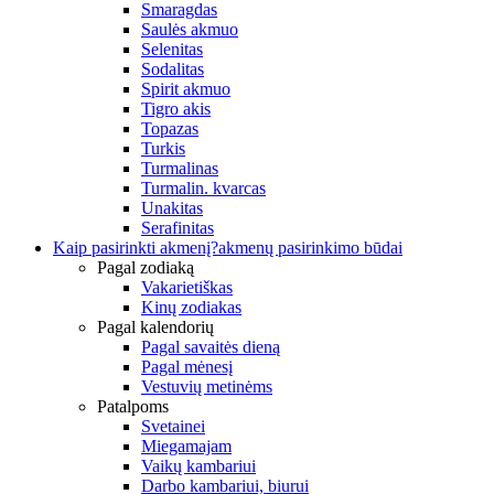
Smaragdas
Saulės akmuo
Selenitas
Sodalitas
Spirit akmuo
Tigro akis
Topazas
Turkis
Turmalinas
Turmalin. kvarcas
Unakitas
Serafinitas
Kaip pasirinkti akmenį?
akmenų pasirinkimo būdai
Pagal zodiaką
Vakarietiškas
Kinų zodiakas
Pagal kalendorių
Pagal savaitės dieną
Pagal mėnesį
Vestuvių metinėms
Patalpoms
Svetainei
Miegamajam
Vaikų kambariui
Darbo kambariui, biurui