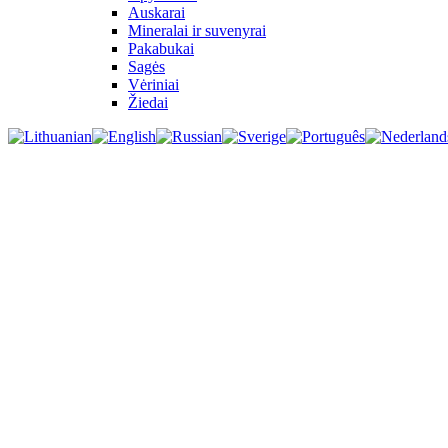
Auskarai
Mineralai ir suvenyrai
Pakabukai
Sagės
Vėriniai
Žiedai