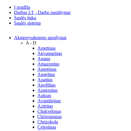
Į pradžią
Darbas LT - Darbo pasiūlymai
Saulės įtaką
Saulės sistema
Akmenys
akmenų aprašymai
A - D
Ametistas
Akvamarinas
Agatas
Amazonitas
Ametrinas
Angelitas
Apatitas
Apofilitas
Aragonitas
Auksas
Avantiūrinas
Azūritas
Chalcedonas
Chrizoprazas
Chrizokola
Celestinas