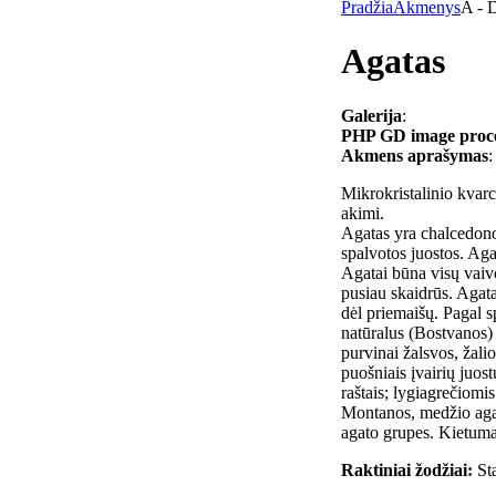
Pradžia
Akmenys
A - 
Agatas
Galerija
:
PHP GD image process
Akmens aprašymas
:
Mikrokristalinio kvarc
akimi.
Agatas yra chalcedono 
spalvotos juostos. Aga
Agatai būna visų vaiv
pusiau skaidrūs. Agata
dėl priemaišų. Pagal s
natūralus (Bostvanos) 
purvinai žalsvos, žalio
puošniais įvairių juost
raštais; lygiagrečiomi
Montanos, medžio agata
agato grupes. Kietuma
Raktiniai žodžiai:
St