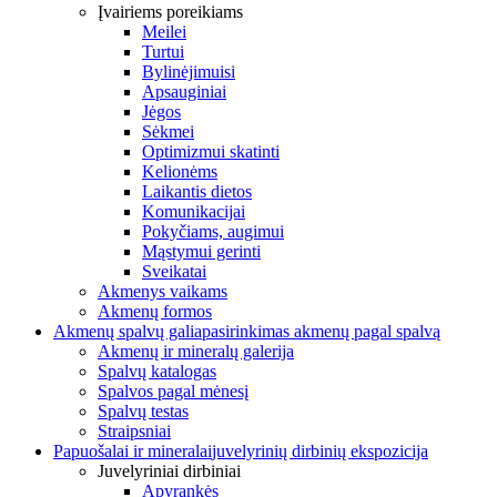
Įvairiems poreikiams
Meilei
Turtui
Bylinėjimuisi
Apsauginiai
Jėgos
Sėkmei
Optimizmui skatinti
Kelionėms
Laikantis dietos
Komunikacijai
Pokyčiams, augimui
Mąstymui gerinti
Sveikatai
Akmenys vaikams
Akmenų formos
Akmenų spalvų galia
pasirinkimas akmenų pagal spalvą
Akmenų ir mineralų galerija
Spalvų katalogas
Spalvos pagal mėnesį
Spalvų testas
Straipsniai
Papuošalai ir mineralai
juvelyrinių dirbinių ekspozicija
Juvelyriniai dirbiniai
Apyrankės