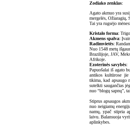
Zodiako zenklas
:
Agato akmuo yra susij
mergelės, Ožiaragių, 
Tai yra rugsėjo mėne
Kristalo forma
: Trig
Akmens spalva
: Įvai
Radimvietės
: Randam
Nuo 1548 metų išgauna
Brazilijoje, JAV, Meks
Afrikoje.
Ezoterinės savybės
:
Papuošalai iš agato bu
antikos kultūrose ji
tikima, kad apsaugo n
sutelkti saugančias j
nuo “blogų sapnų”, tai
Stiprus apsaugos akm
nuo neigiamų energijų,
namų, ypač stipria a
laivu. Balansuoja vyri
aplinkybes.