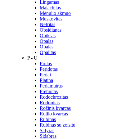
Lingamas
Malachitas
Mėnulio akmuo
Muskovitas
Nefritas
Obsidianas
Oniksas
Opalas
Opalas
Opalitas
P - U
Piritas
Peridotas
Perlai
Platina
Perlamutras
Prehnitas
Rodochrozitas
Rodonitas
Rožinis kvarcas
Rutilo kvarcas
Rubinas
Rubinas su zoisitu
Safyras
Sidabras