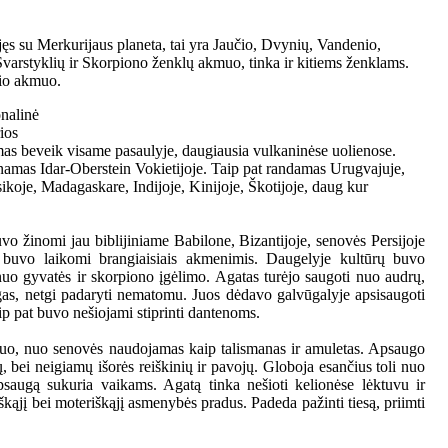
ęs su Merkurijaus planeta, tai yra Jaučio, Dvynių, Vandenio,
Svarstyklių ir Skorpiono ženklų akmuo, tinka ir kitiems ženklams.
sio akmuo.
onalinė
rios
as beveik visame pasaulyje, daugiausia vulkaninėse uolienose.
mas Idar-Oberstein Vokietijoje. Taip pat randamas Urugvajuje,
ikoje, Madagaskare, Indijoje, Kinijoje, Škotijoje, daug kur
vo žinomi jau biblijiniame Babilone, Bizantijoje, senovės Persijoje
e buvo laikomi brangiaisiais akmenimis. Daugelyje kultūrų buvo
uo gyvatės ir skorpiono įgėlimo. Agatas turėjo saugoti nuo audrų,
ėgas, netgi padaryti nematomu. Juos dėdavo galvūgalyje apsisaugoti
p pat buvo nešiojami stiprinti dantenoms.
uo, nuo senovės naudojamas kaip talismanas ir amuletas. Apsaugo
 bei neigiamų išorės reiškinių ir pavojų. Globoja esančius toli nuo
psaugą sukuria vaikams. Agatą tinka nešioti kelionėse lėktuvu ir
škąjį bei moteriškąjį asmenybės pradus. Padeda pažinti tiesą, priimti