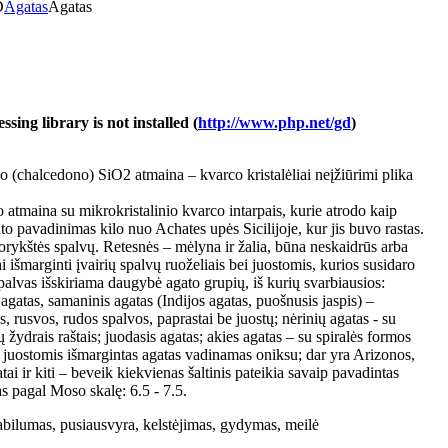
D
Agatas
Agatas
ing library is not installed (
http://www.php.net/gd
)
o (chalcedono) SiO2 atmaina – kvarco kristalėliai neįžiūrimi plika
atmaina su mikrokristalinio kvarco intarpais, kurie atrodo kaip
to pavadinimas kilo nuo Achates upės Sicilijoje, kur jis buvo rastas.
orykštės spalvų. Retesnės – mėlyna ir žalia, būna neskaidrūs arba
i išmarginti įvairių spalvų ruoželiais bei juostomis, kurios susidaro
palvas išskiriama daugybė agato grupių, iš kurių svarbiausios:
agatas, samaninis agatas (Indijos agatas, puošnusis jaspis) –
s, rusvos, rudos spalvos, paprastai be juostų; nėrinių agatas - su
ų žydrais raštais; juodasis agatas; akies agatas – su spiralės formos
s juostomis išmargintas agatas vadinamas oniksu; dar yra Arizonos,
i ir kiti – beveik kiekvienas šaltinis pateikia savaip pavadintas
s pagal Moso skalę: 6.5 - 7.5.
abilumas, pusiausvyra, kelstėjimas, gydymas, meilė