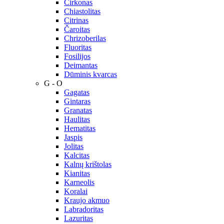
Cirkonas
Chiastolitas
Citrinas
Čaroitas
Chrizoberilas
Fluoritas
Fosilijos
Deimantas
Dūminis kvarcas
G - O
Gagatas
Gintaras
Granatas
Haulitas
Hematitas
Jaspis
Jolitas
Kalcitas
Kalnų krištolas
Kianitas
Karneolis
Koralai
Kraujo akmuo
Labradoritas
Lazuritas