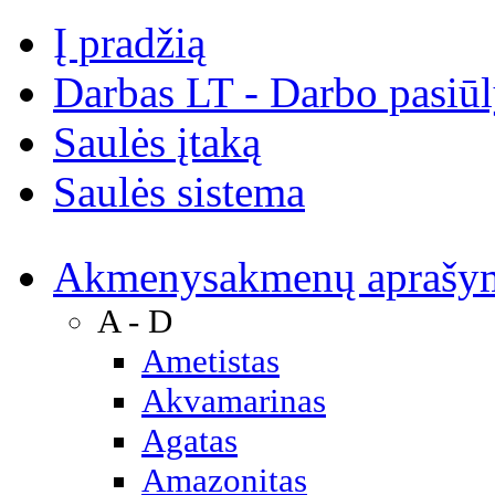
Į pradžią
Darbas LT - Darbo pasiū
Saulės įtaką
Saulės sistema
Akmenys
akmenų aprašy
A - D
Ametistas
Akvamarinas
Agatas
Amazonitas