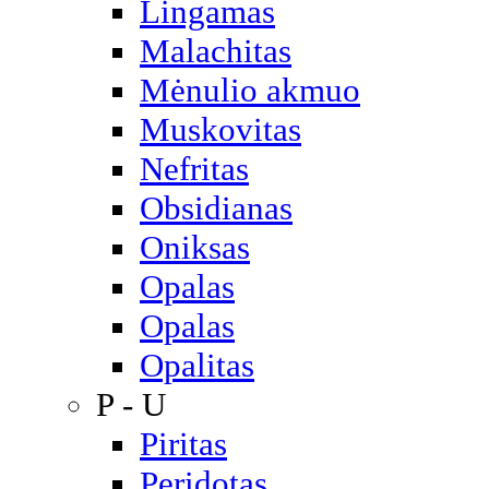
Lingamas
Malachitas
Mėnulio akmuo
Muskovitas
Nefritas
Obsidianas
Oniksas
Opalas
Opalas
Opalitas
P - U
Piritas
Peridotas