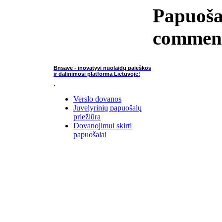
Papuoša
commen
Bnsave - inovatyvi nuolaidų paieškos
ir dalinimosi platforma Lietuvoje!
Verslo dovanos
Juvelyrinių papuošalų
priežiūra
Dovanojimui skirti
papuošalai