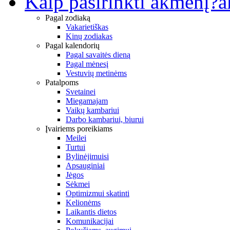
Kaip pasirinkti akmenį?
a
Pagal zodiaką
Vakarietiškas
Kinų zodiakas
Pagal kalendorių
Pagal savaitės dieną
Pagal mėnesį
Vestuvių metinėms
Patalpoms
Svetainei
Miegamajam
Vaikų kambariui
Darbo kambariui, biurui
Įvairiems poreikiams
Meilei
Turtui
Bylinėjimuisi
Apsauginiai
Jėgos
Sėkmei
Optimizmui skatinti
Kelionėms
Laikantis dietos
Komunikacijai