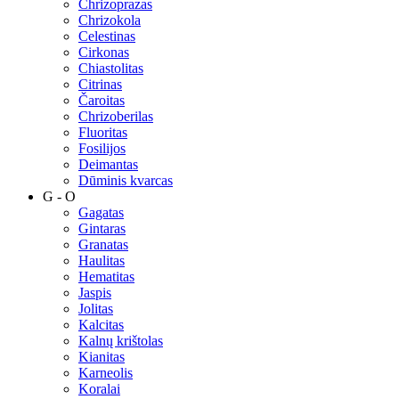
Chrizoprazas
Chrizokola
Celestinas
Cirkonas
Chiastolitas
Citrinas
Čaroitas
Chrizoberilas
Fluoritas
Fosilijos
Deimantas
Dūminis kvarcas
G - O
Gagatas
Gintaras
Granatas
Haulitas
Hematitas
Jaspis
Jolitas
Kalcitas
Kalnų krištolas
Kianitas
Karneolis
Koralai