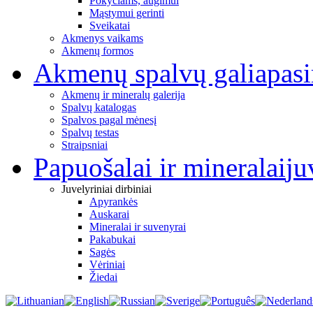
Pokyčiams, augimui
Mąstymui gerinti
Sveikatai
Akmenys vaikams
Akmenų formos
Akmenų spalvų galia
pas
Akmenų ir mineralų galerija
Spalvų katalogas
Spalvos pagal mėnesį
Spalvų testas
Straipsniai
Papuošalai ir mineralai
ju
Juvelyriniai dirbiniai
Apyrankės
Auskarai
Mineralai ir suvenyrai
Pakabukai
Sagės
Vėriniai
Žiedai