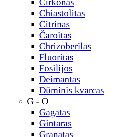
Cirkonas
Chiastolitas
Citrinas
Čaroitas
Chrizoberilas
Fluoritas
Fosilijos
Deimantas
Dūminis kvarcas
G - O
Gagatas
Gintaras
Granatas