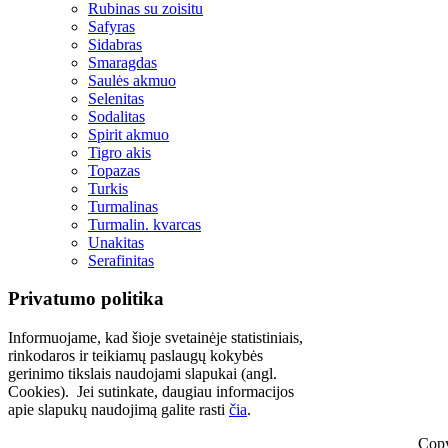
Rubinas su zoisitu
Safyras
Sidabras
Smaragdas
Saulės akmuo
Selenitas
Sodalitas
Spirit akmuo
Tigro akis
Topazas
Turkis
Turmalinas
Turmalin. kvarcas
Unakitas
Serafinitas
Privatumo politika
Informuojame, kad šioje svetainėje statistiniais,
rinkodaros ir teikiamų paslaugų kokybės
gerinimo tikslais naudojami slapukai (angl.
Cookies). Jei sutinkate, daugiau informacijos
apie slapukų naudojimą galite rasti
čia
.
Copy