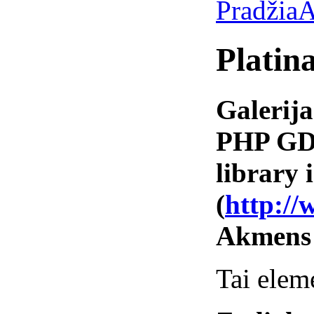
Pradžia
A
Platin
Galerija
PHP GD 
library i
(
http://
Akmens
Tai elem