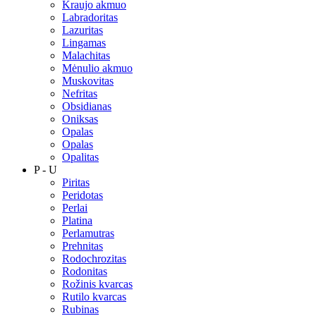
Kraujo akmuo
Labradoritas
Lazuritas
Lingamas
Malachitas
Mėnulio akmuo
Muskovitas
Nefritas
Obsidianas
Oniksas
Opalas
Opalas
Opalitas
P - U
Piritas
Peridotas
Perlai
Platina
Perlamutras
Prehnitas
Rodochrozitas
Rodonitas
Rožinis kvarcas
Rutilo kvarcas
Rubinas