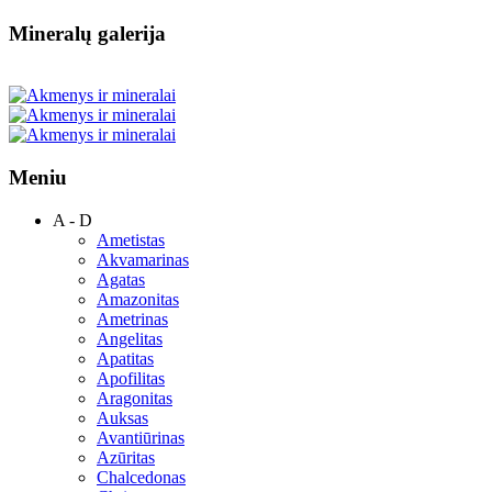
Mineralų galerija
Meniu
A - D
Ametistas
Akvamarinas
Agatas
Amazonitas
Ametrinas
Angelitas
Apatitas
Apofilitas
Aragonitas
Auksas
Avantiūrinas
Azūritas
Chalcedonas