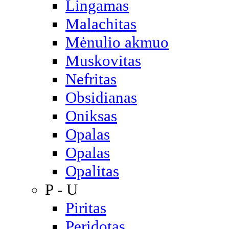
Lingamas
Malachitas
Mėnulio akmuo
Muskovitas
Nefritas
Obsidianas
Oniksas
Opalas
Opalas
Opalitas
P - U
Piritas
Peridotas