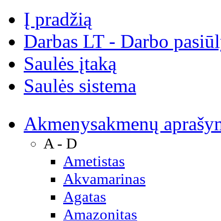
Į pradžią
Darbas LT - Darbo pasiū
Saulės įtaką
Saulės sistema
Akmenys
akmenų aprašy
A - D
Ametistas
Akvamarinas
Agatas
Amazonitas