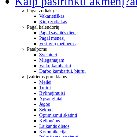
Kaip pasirinkti akmenį?
a
Pagal zodiaką
Vakarietiškas
Kinų zodiakas
Pagal kalendorių
Pagal savaitės dieną
Pagal mėnesį
Vestuvių metinėms
Patalpoms
Svetainei
Miegamajam
Vaikų kambariui
Darbo kambariui, biurui
Įvairiems poreikiams
Meilei
Turtui
Bylinėjimuisi
Apsauginiai
Jėgos
Sėkmei
Optimizmui skatinti
Kelionėms
Laikantis dietos
Komunikacijai