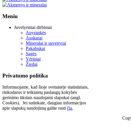
Meniu
Juvelyriniai dirbiniai
Apyrankės
Auskarai
Mineralai ir suvenyrai
Pakabukai
Sagės
Vėriniai
Žiedai
Privatumo politika
Informuojame, kad šioje svetainėje statistiniais,
rinkodaros ir teikiamų paslaugų kokybės
gerinimo tikslais naudojami slapukai (angl.
Cookies). Jei sutinkate, daugiau informacijos
apie slapukų naudojimą galite rasti
čia
.
Copy