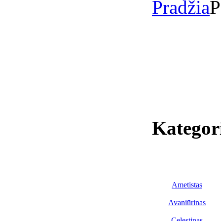
Pradžia
P
Kategor
Ametistas
Avaniūrinas
Celestinas