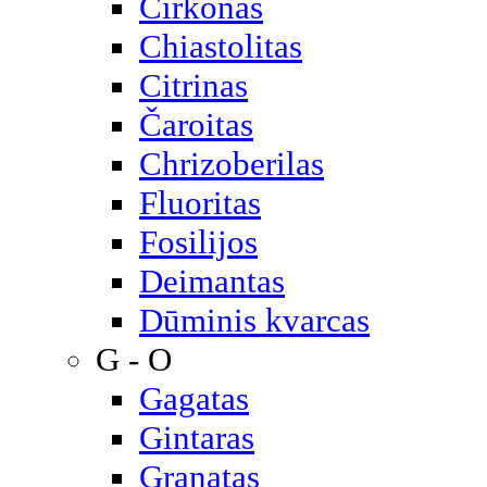
Cirkonas
Chiastolitas
Citrinas
Čaroitas
Chrizoberilas
Fluoritas
Fosilijos
Deimantas
Dūminis kvarcas
G - O
Gagatas
Gintaras
Granatas