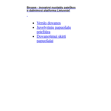
Bnsave - inovatyvi nuolaidų paieškos
ir dalinimosi platforma Lietuvoje!
Verslo dovanos
Juvelyrinių papuošalų
priežiūra
Dovanojimui skirti
papuošalai