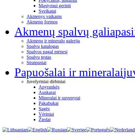
Pokyčiams, augimui
Mąstymui gerinti
Sveikatai
Akmenys vaikams
Akmenų formos
Akmenų spalvų galia
pas
Akmenų ir mineralų galerija
Spalvų katalogas
Spalvos pagal mėnesį
Spalvų testas
Straipsniai
Papuošalai ir mineralai
ju
Juvelyriniai dirbiniai
Apyrankės
Auskarai
Mineralai ir suvenyrai
Pakabukai
Sagės
Vėriniai
Žiedai