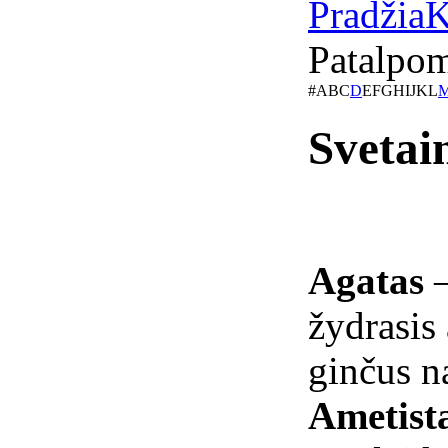
Pradžia
K
Patalpo
#
A
B
C
D
E
F
G
H
I
J
K
L
Svetai
Agatas
–
žydrasis 
ginčus 
Ametist