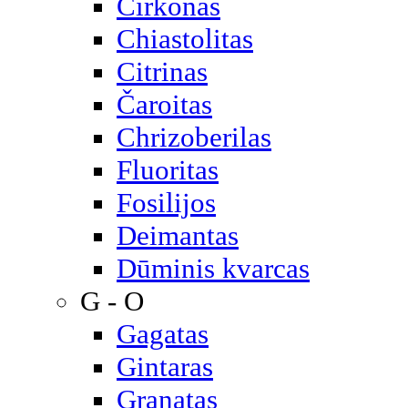
Cirkonas
Chiastolitas
Citrinas
Čaroitas
Chrizoberilas
Fluoritas
Fosilijos
Deimantas
Dūminis kvarcas
G - O
Gagatas
Gintaras
Granatas