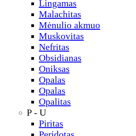
Lingamas
Malachitas
Mėnulio akmuo
Muskovitas
Nefritas
Obsidianas
Oniksas
Opalas
Opalas
Opalitas
P - U
Piritas
Peridotas