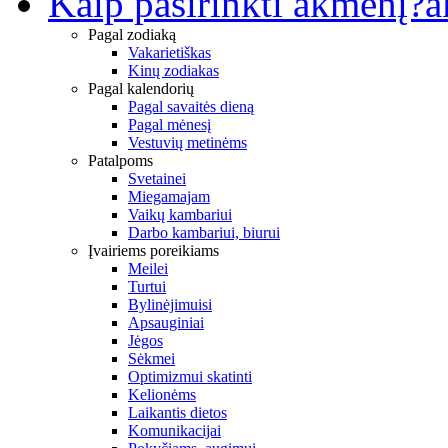
Kaip pasirinkti akmenį?
a
Pagal zodiaką
Vakarietiškas
Kinų zodiakas
Pagal kalendorių
Pagal savaitės dieną
Pagal mėnesį
Vestuvių metinėms
Patalpoms
Svetainei
Miegamajam
Vaikų kambariui
Darbo kambariui, biurui
Įvairiems poreikiams
Meilei
Turtui
Bylinėjimuisi
Apsauginiai
Jėgos
Sėkmei
Optimizmui skatinti
Kelionėms
Laikantis dietos
Komunikacijai