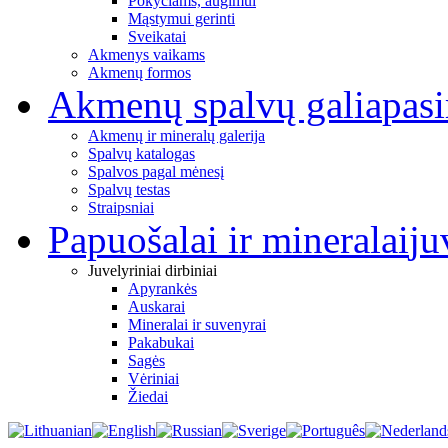
Pokyčiams, augimui
Mąstymui gerinti
Sveikatai
Akmenys vaikams
Akmenų formos
Akmenų spalvų galia
pas
Akmenų ir mineralų galerija
Spalvų katalogas
Spalvos pagal mėnesį
Spalvų testas
Straipsniai
Papuošalai ir mineralai
ju
Juvelyriniai dirbiniai
Apyrankės
Auskarai
Mineralai ir suvenyrai
Pakabukai
Sagės
Vėriniai
Žiedai