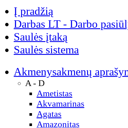
Į pradžią
Darbas LT - Darbo pasiū
Saulės įtaką
Saulės sistema
Akmenys
akmenų aprašy
A - D
Ametistas
Akvamarinas
Agatas
Amazonitas