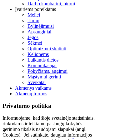
Darbo kambariui, biurui
Įvairiems poreikiams
Meilei
Turtui
Bylinėjimuisi
Apsauginiai
Jėgos
Sėkmei
Optimizmui skatinti
Kelionėms
Laikantis dietos
Komunikacijai
Pokyčiams, augimui
Mąstymui gerinti
Sveikatai
Akmenys vaikams
Akmenų formos
Privatumo politika
Informuojame, kad šioje svetainėje statistiniais,
rinkodaros ir teikiamų paslaugų kokybės
gerinimo tikslais naudojami slapukai (angl.
Cookies). Jei sutinkate, daugiau informacijos