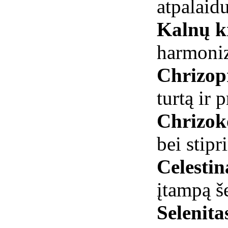
atpalaid
Kalnų kr
harmoniz
Chrizop
turtą ir p
Chrizok
bei stipr
Celestin
įtampą š
Selenita