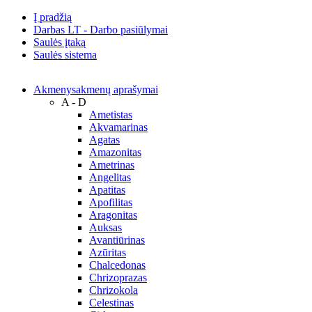
Į pradžią
Darbas LT - Darbo pasiūlymai
Saulės įtaką
Saulės sistema
Akmenys
akmenų aprašymai
A - D
Ametistas
Akvamarinas
Agatas
Amazonitas
Ametrinas
Angelitas
Apatitas
Apofilitas
Aragonitas
Auksas
Avantiūrinas
Azūritas
Chalcedonas
Chrizoprazas
Chrizokola
Celestinas