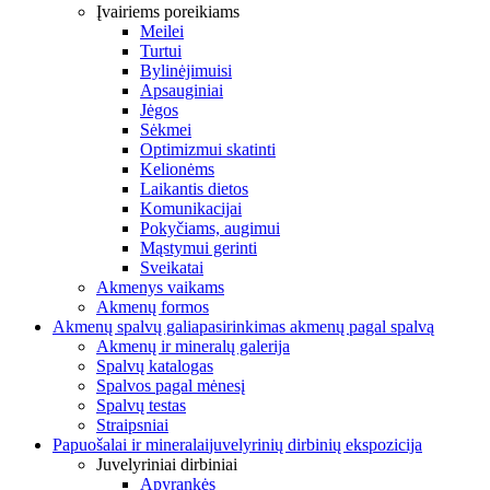
Įvairiems poreikiams
Meilei
Turtui
Bylinėjimuisi
Apsauginiai
Jėgos
Sėkmei
Optimizmui skatinti
Kelionėms
Laikantis dietos
Komunikacijai
Pokyčiams, augimui
Mąstymui gerinti
Sveikatai
Akmenys vaikams
Akmenų formos
Akmenų spalvų galia
pasirinkimas akmenų pagal spalvą
Akmenų ir mineralų galerija
Spalvų katalogas
Spalvos pagal mėnesį
Spalvų testas
Straipsniai
Papuošalai ir mineralai
juvelyrinių dirbinių ekspozicija
Juvelyriniai dirbiniai
Apyrankės