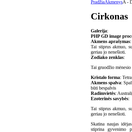
Pradžia
Akmenys
A - 
Cirkonas
Galerija
:
PHP GD image process
Akmens aprašymas
:
Tai stiprus akmuo, s
geriau jo nenešioti.
Zodiako zenklas
:
Tai gruodžio mėnesio 
Kristalo forma
: Tetr
Akmens spalva
: Spa
būti bespalvis
Radimvietės
: Austral
Ezoterinės savybės
:
Tai stiprus akmuo, s
geriau jo nenešioti.
Skatina naujas idėja
stiprina gyvenimo p