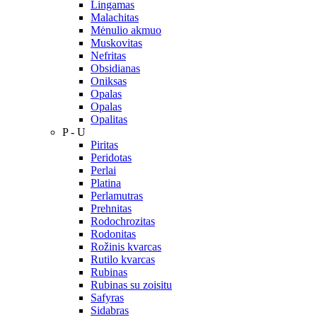
Lingamas
Malachitas
Mėnulio akmuo
Muskovitas
Nefritas
Obsidianas
Oniksas
Opalas
Opalas
Opalitas
P - U
Piritas
Peridotas
Perlai
Platina
Perlamutras
Prehnitas
Rodochrozitas
Rodonitas
Rožinis kvarcas
Rutilo kvarcas
Rubinas
Rubinas su zoisitu
Safyras
Sidabras