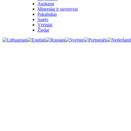
Auskarai
Mineralai ir suvenyrai
Pakabukai
Sagės
Vėriniai
Žiedai