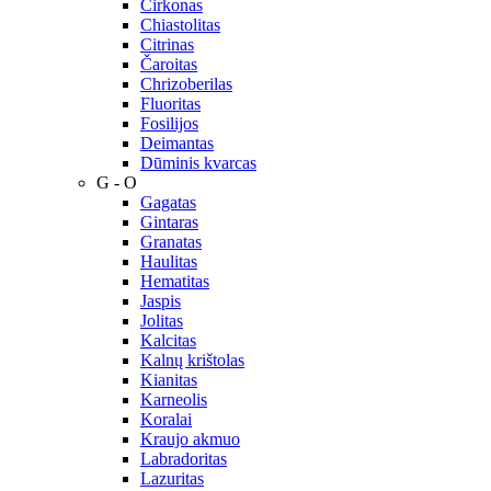
Cirkonas
Chiastolitas
Citrinas
Čaroitas
Chrizoberilas
Fluoritas
Fosilijos
Deimantas
Dūminis kvarcas
G - O
Gagatas
Gintaras
Granatas
Haulitas
Hematitas
Jaspis
Jolitas
Kalcitas
Kalnų krištolas
Kianitas
Karneolis
Koralai
Kraujo akmuo
Labradoritas
Lazuritas