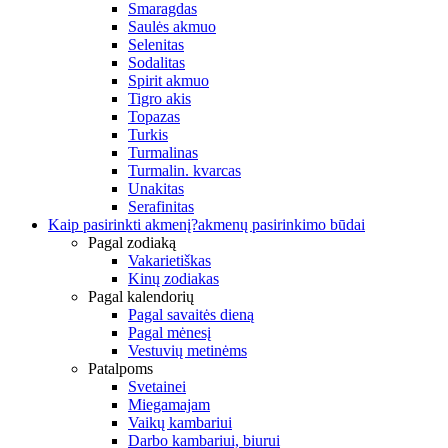
Smaragdas
Saulės akmuo
Selenitas
Sodalitas
Spirit akmuo
Tigro akis
Topazas
Turkis
Turmalinas
Turmalin. kvarcas
Unakitas
Serafinitas
Kaip pasirinkti akmenį?
akmenų pasirinkimo būdai
Pagal zodiaką
Vakarietiškas
Kinų zodiakas
Pagal kalendorių
Pagal savaitės dieną
Pagal mėnesį
Vestuvių metinėms
Patalpoms
Svetainei
Miegamajam
Vaikų kambariui
Darbo kambariui, biurui