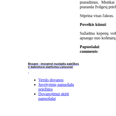
praradimus. Mistikai
praranda žvilgesį prie
Stiprina visas čakras.
Poveikis kūnui
:
Sužadina kepenų veik
apsaugo nuo košmarų
Papuošalai
:
comments
:
Bnsave - inovatyvi nuolaidų paieškos
ir dalinimosi platforma Lietuvoje!
Verslo dovanos
Juvelyrinių papuošalų
priežiūra
Dovanojimui skirti
papuošalai