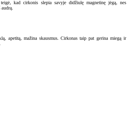
 teigė, kad cirkonis slepia savyje didžiulę magnetinę jėgą, nes
š audrą.
lą, apetitą, mažina skausmus. Cirkonas taip pat gerina miegą ir
.