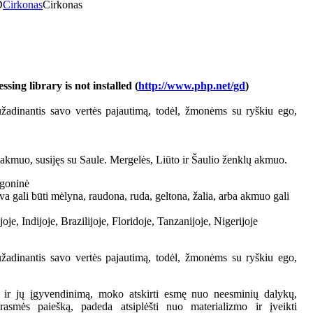
D
Cirkonas
Cirkonas
ing library is not installed (
http://www.php.net/gd
)
užadinantis savo vertės pajautimą, todėl, žmonėms su ryškiu ego,
akmuo, susijęs su Saule. Mergelės, Liūto ir Šaulio ženklų akmuo.
agoninė
lva gali būti mėlyna, raudona, ruda, geltona, žalia, arba akmuo gali
ijoje, Indijoje, Brazilijoje, Floridoje, Tanzanijoje, Nigerijoje
užadinantis savo vertės pajautimą, todėl, žmonėms su ryškiu ego,
s ir jų įgyvendinimą, moko atskirti esmę nuo neesminių dalykų,
rasmės paiešką, padeda atsiplėšti nuo materializmo ir įveikti