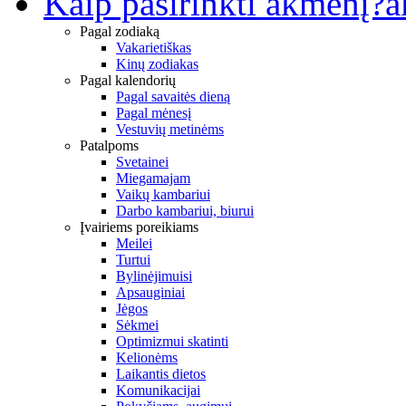
Kaip pasirinkti akmenį?
a
Pagal zodiaką
Vakarietiškas
Kinų zodiakas
Pagal kalendorių
Pagal savaitės dieną
Pagal mėnesį
Vestuvių metinėms
Patalpoms
Svetainei
Miegamajam
Vaikų kambariui
Darbo kambariui, biurui
Įvairiems poreikiams
Meilei
Turtui
Bylinėjimuisi
Apsauginiai
Jėgos
Sėkmei
Optimizmui skatinti
Kelionėms
Laikantis dietos
Komunikacijai