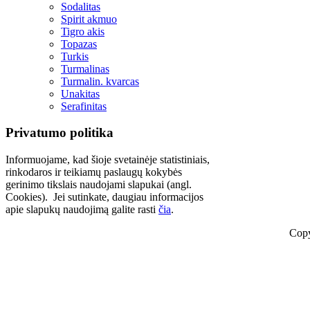
Sodalitas
Spirit akmuo
Tigro akis
Topazas
Turkis
Turmalinas
Turmalin. kvarcas
Unakitas
Serafinitas
Privatumo politika
Informuojame, kad šioje svetainėje statistiniais,
rinkodaros ir teikiamų paslaugų kokybės
gerinimo tikslais naudojami slapukai (angl.
Cookies). Jei sutinkate, daugiau informacijos
apie slapukų naudojimą galite rasti
čia
.
Copy