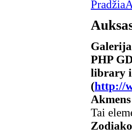
Pradžia
A
Auksa
Galerija
PHP GD 
library i
(
http://
Akmens
Tai elem
Zodiako