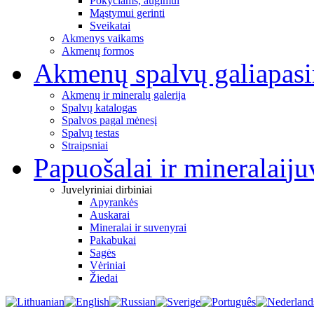
Pokyčiams, augimui
Mąstymui gerinti
Sveikatai
Akmenys vaikams
Akmenų formos
Akmenų spalvų galia
pas
Akmenų ir mineralų galerija
Spalvų katalogas
Spalvos pagal mėnesį
Spalvų testas
Straipsniai
Papuošalai ir mineralai
ju
Juvelyriniai dirbiniai
Apyrankės
Auskarai
Mineralai ir suvenyrai
Pakabukai
Sagės
Vėriniai
Žiedai