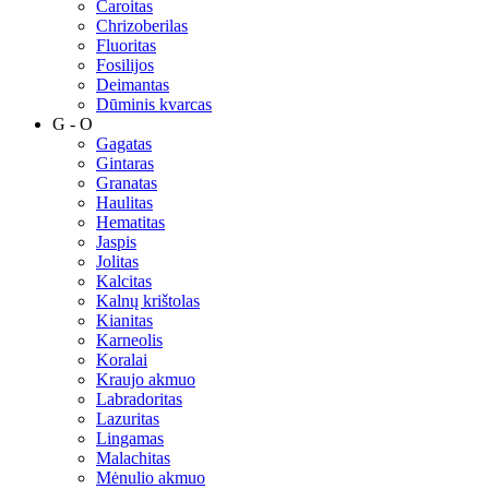
Čaroitas
Chrizoberilas
Fluoritas
Fosilijos
Deimantas
Dūminis kvarcas
G - O
Gagatas
Gintaras
Granatas
Haulitas
Hematitas
Jaspis
Jolitas
Kalcitas
Kalnų krištolas
Kianitas
Karneolis
Koralai
Kraujo akmuo
Labradoritas
Lazuritas
Lingamas
Malachitas
Mėnulio akmuo