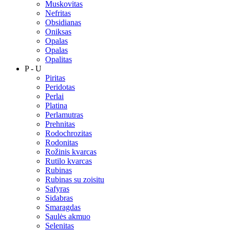
Muskovitas
Nefritas
Obsidianas
Oniksas
Opalas
Opalas
Opalitas
P - U
Piritas
Peridotas
Perlai
Platina
Perlamutras
Prehnitas
Rodochrozitas
Rodonitas
Rožinis kvarcas
Rutilo kvarcas
Rubinas
Rubinas su zoisitu
Safyras
Sidabras
Smaragdas
Saulės akmuo
Selenitas