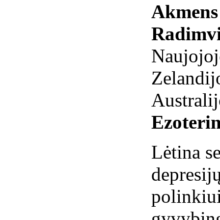
Akmens 
Radimvi
Naujojoj
Zelandijo
Australij
Ezoterin
Lėtina s
depresijų
polinkiu
gyvybin