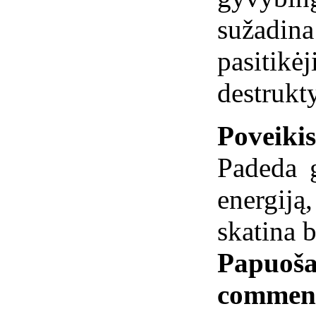
sužadina
pasitikėj
destrukt
Poveiki
Padeda 
energij
skatina 
Papuoša
commen