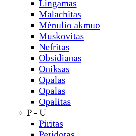
Lingamas
Malachitas
Mėnulio akmuo
Muskovitas
Nefritas
Obsidianas
Oniksas
Opalas
Opalas
Opalitas
P - U
Piritas
Peridotas