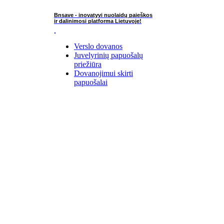
Bnsave - inovatyvi nuolaidų paieškos
ir dalinimosi platforma Lietuvoje!
Verslo dovanos
Juvelyrinių papuošalų
priežiūra
Dovanojimui skirti
papuošalai