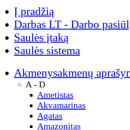
Į pradžią
Darbas LT - Darbo pasiū
Saulės įtaką
Saulės sistema
Akmenys
akmenų aprašy
A - D
Ametistas
Akvamarinas
Agatas
Amazonitas