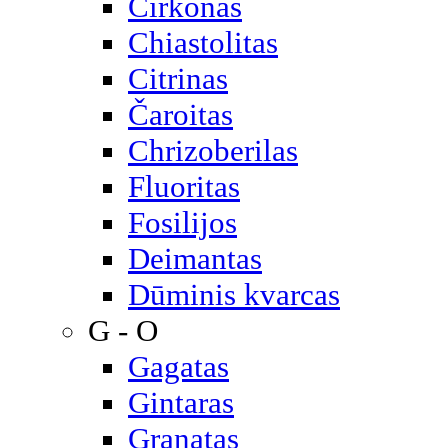
Cirkonas
Chiastolitas
Citrinas
Čaroitas
Chrizoberilas
Fluoritas
Fosilijos
Deimantas
Dūminis kvarcas
G - O
Gagatas
Gintaras
Granatas