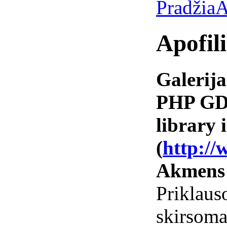
Pradžia
A
Apofili
Galerija
PHP GD 
library i
(
http://
Akmens
Priklaus
skirsoma