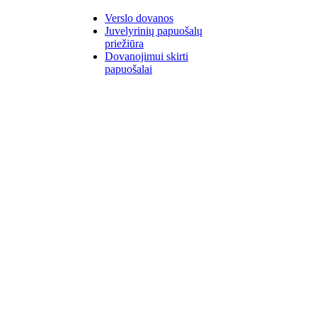
Verslo dovanos
Juvelyrinių papuošalų
priežiūra
Dovanojimui skirti
papuošalai