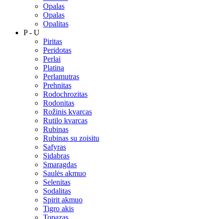
Opalas
Opalas
Opalitas
P - U
Piritas
Peridotas
Perlai
Platina
Perlamutras
Prehnitas
Rodochrozitas
Rodonitas
Rožinis kvarcas
Rutilo kvarcas
Rubinas
Rubinas su zoisitu
Safyras
Sidabras
Smaragdas
Saulės akmuo
Selenitas
Sodalitas
Spirit akmuo
Tigro akis
Topazas