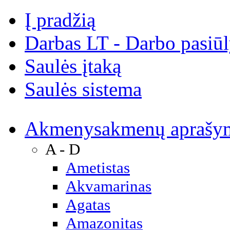
Į pradžią
Darbas LT - Darbo pasiū
Saulės įtaką
Saulės sistema
Akmenys
akmenų aprašy
A - D
Ametistas
Akvamarinas
Agatas
Amazonitas