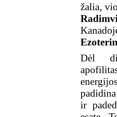
žalia, vi
Radimvi
Kanadoj
Ezoterin
Dėl di
apofili
energijo
padidina
ir paded
esate. T