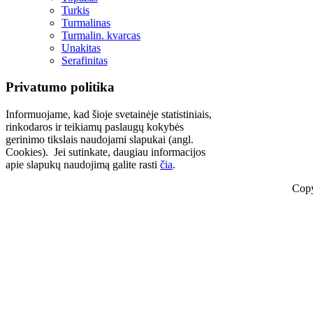
Turkis
Turmalinas
Turmalin. kvarcas
Unakitas
Serafinitas
Privatumo politika
Informuojame, kad šioje svetainėje statistiniais,
rinkodaros ir teikiamų paslaugų kokybės
gerinimo tikslais naudojami slapukai (angl.
Cookies). Jei sutinkate, daugiau informacijos
apie slapukų naudojimą galite rasti
čia
.
Copy