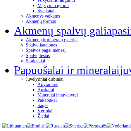
Pokyčiams, augimui
Mąstymui gerinti
Sveikatai
Akmenys vaikams
Akmenų formos
Akmenų spalvų galia
pas
Akmenų ir mineralų galerija
Spalvų katalogas
Spalvos pagal mėnesį
Spalvų testas
Straipsniai
Papuošalai ir mineralai
ju
Juvelyriniai dirbiniai
Apyrankės
Auskarai
Mineralai ir suvenyrai
Pakabukai
Sagės
Vėriniai
Žiedai