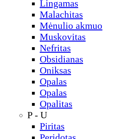
Lingamas
Malachitas
Mėnulio akmuo
Muskovitas
Nefritas
Obsidianas
Oniksas
Opalas
Opalas
Opalitas
P - U
Piritas
Peridotas