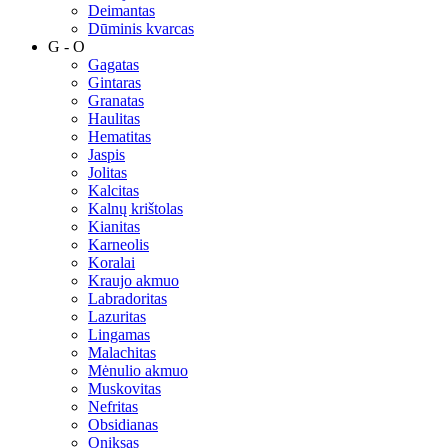
Deimantas
Dūminis kvarcas
G - O
Gagatas
Gintaras
Granatas
Haulitas
Hematitas
Jaspis
Jolitas
Kalcitas
Kalnų krištolas
Kianitas
Karneolis
Koralai
Kraujo akmuo
Labradoritas
Lazuritas
Lingamas
Malachitas
Mėnulio akmuo
Muskovitas
Nefritas
Obsidianas
Oniksas