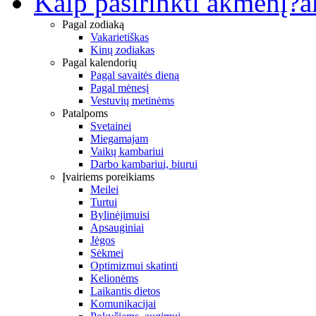
Kaip pasirinkti akmenį?
a
Pagal zodiaką
Vakarietiškas
Kinų zodiakas
Pagal kalendorių
Pagal savaitės dieną
Pagal mėnesį
Vestuvių metinėms
Patalpoms
Svetainei
Miegamajam
Vaikų kambariui
Darbo kambariui, biurui
Įvairiems poreikiams
Meilei
Turtui
Bylinėjimuisi
Apsauginiai
Jėgos
Sėkmei
Optimizmui skatinti
Kelionėms
Laikantis dietos
Komunikacijai