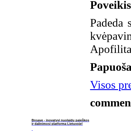
Poveiki
Padeda s
kvėpav
Apofilita
Papuoša
Visos pre
commen
Bnsave - inovatyvi nuolaidų paieškos
ir dalinimosi platforma Lietuvoje!