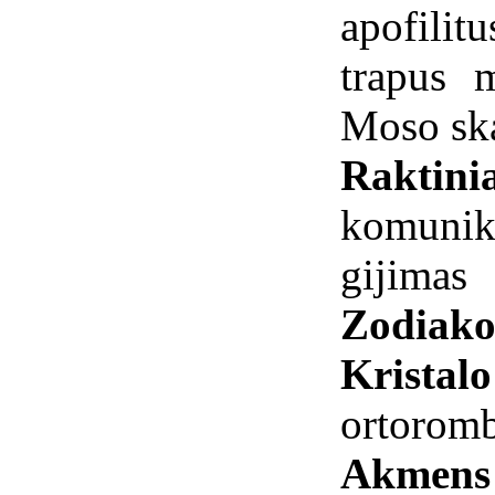
apofilit
trapus 
Moso ska
Raktini
komunik
gijimas
Zodiako
Kristal
ortorom
Akmens 