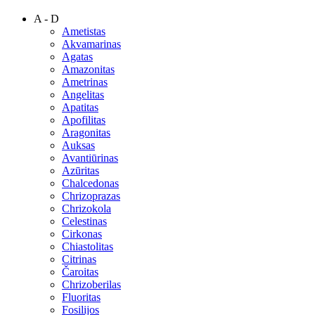
A - D
Ametistas
Akvamarinas
Agatas
Amazonitas
Ametrinas
Angelitas
Apatitas
Apofilitas
Aragonitas
Auksas
Avantiūrinas
Azūritas
Chalcedonas
Chrizoprazas
Chrizokola
Celestinas
Cirkonas
Chiastolitas
Citrinas
Čaroitas
Chrizoberilas
Fluoritas
Fosilijos