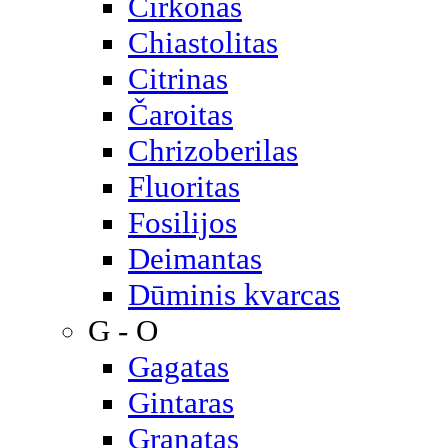
Cirkonas
Chiastolitas
Citrinas
Čaroitas
Chrizoberilas
Fluoritas
Fosilijos
Deimantas
Dūminis kvarcas
G - O
Gagatas
Gintaras
Granatas