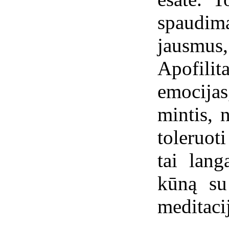
spaudim
jausmu
Apofili
emocija
mintis, 
toleruot
tai lang
kūną su
meditaci