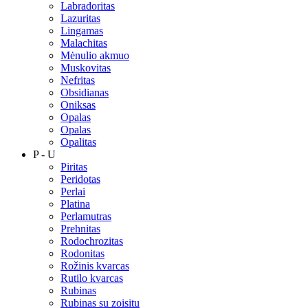
Labradoritas
Lazuritas
Lingamas
Malachitas
Mėnulio akmuo
Muskovitas
Nefritas
Obsidianas
Oniksas
Opalas
Opalas
Opalitas
P - U
Piritas
Peridotas
Perlai
Platina
Perlamutras
Prehnitas
Rodochrozitas
Rodonitas
Rožinis kvarcas
Rutilo kvarcas
Rubinas
Rubinas su zoisitu