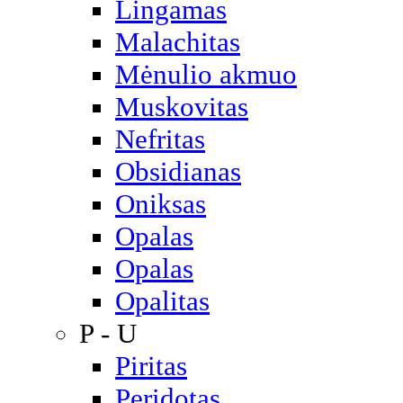
Lingamas
Malachitas
Mėnulio akmuo
Muskovitas
Nefritas
Obsidianas
Oniksas
Opalas
Opalas
Opalitas
P - U
Piritas
Peridotas