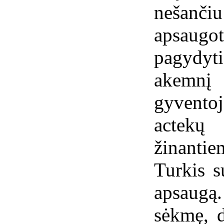
nešanč
apsaugot
pagydyt
akemnį
gyventoja
actekų 
žinantiem
Turkis s
apsaugą
sėkmę, d