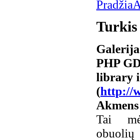
Pradžia
A
Turkis
Galerija
PHP GD 
library i
(
http://
Akmens
Tai mė
obuolių