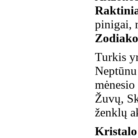
Raktinia
pinigai, 
Zodiako
Turkis yr
Neptūnu 
mėnesio 
Žuvų, Sk
ženklų 
Kristal