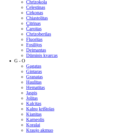
Chrizokola
Celestinas
Cirkonas
Chiastolitas
Citrinas
Čaroitas
Chrizoberilas
Fluoritas
Fosilijos
Deimantas
Dūminis kvarcas
G - O
Gagatas
Gintaras
Granatas
Haulitas
Hematitas
Jaspis
Jolitas
Kalcitas
Kalnų krištolas
Kianitas
Karneolis
Koralai
Kraujo akmuo