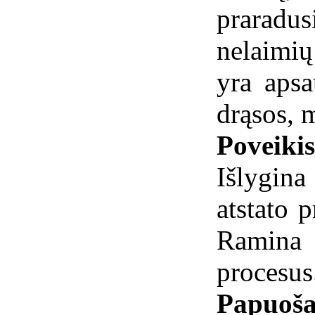
praradu
nelaimių
yra apsa
drąsos, 
Poveiki
Išlygin
atstato p
Ramina
procesus
Papuoša