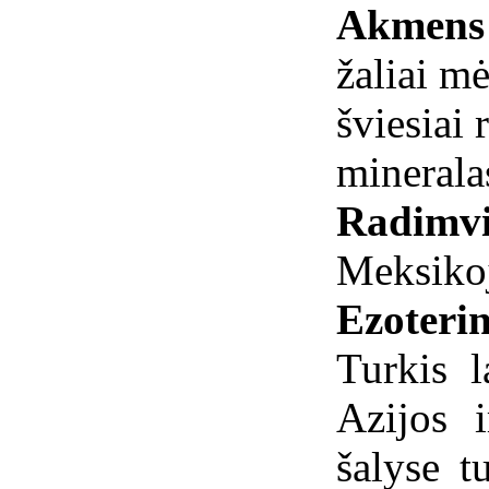
Akmens 
žaliai m
šviesiai
minerala
Radimvi
Meksiko
Ezoterin
Turkis l
Azijos 
šalyse t