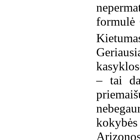
neperma
formulė
Kietuma
Geriaus
kasyklos
– tai d
priemai
nebegau
kokybė
Arizonos