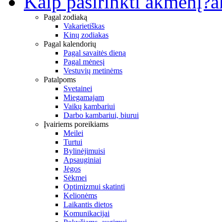
Kaip pasirinkti akmenį?
a
Pagal zodiaką
Vakarietiškas
Kinų zodiakas
Pagal kalendorių
Pagal savaitės dieną
Pagal mėnesį
Vestuvių metinėms
Patalpoms
Svetainei
Miegamajam
Vaikų kambariui
Darbo kambariui, biurui
Įvairiems poreikiams
Meilei
Turtui
Bylinėjimuisi
Apsauginiai
Jėgos
Sėkmei
Optimizmui skatinti
Kelionėms
Laikantis dietos
Komunikacijai