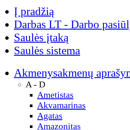
Į pradžią
Darbas LT - Darbo pasiū
Saulės įtaką
Saulės sistema
Akmenys
akmenų aprašy
A - D
Ametistas
Akvamarinas
Agatas
Amazonitas