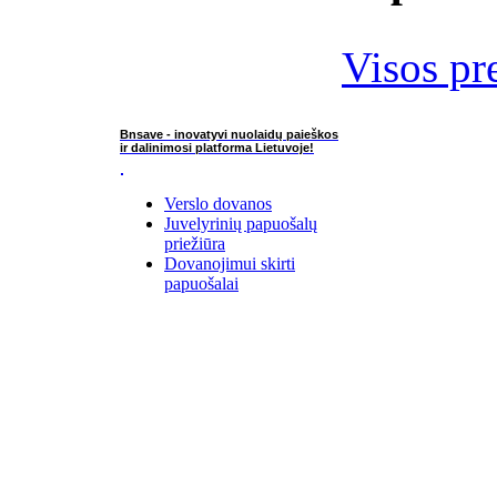
Visos pr
Bnsave - inovatyvi nuolaidų paieškos
ir dalinimosi platforma Lietuvoje!
Verslo dovanos
Juvelyrinių papuošalų
priežiūra
Dovanojimui skirti
papuošalai