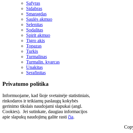
Safyras
Sidabras
Smaragdas
Saulės akmuo
Selenitas
Sodalitas
Spirit akmuo
Tigro akis
Topazas
Turkis
Turmalinas
Turmalin. kvarcas
Unakitas
Serafinitas
Privatumo politika
Informuojame, kad šioje svetainėje statistiniais,
rinkodaros ir teikiamų paslaugų kokybės
gerinimo tikslais naudojami slapukai (angl.
Cookies). Jei sutinkate, daugiau informacijos
apie slapukų naudojimą galite rasti
čia
.
Copy