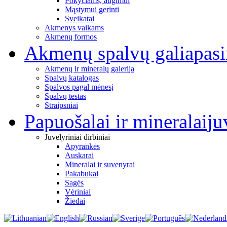
Pokyčiams, augimui
Mąstymui gerinti
Sveikatai
Akmenys vaikams
Akmenų formos
Akmenų spalvų galia
pas
Akmenų ir mineralų galerija
Spalvų katalogas
Spalvos pagal mėnesį
Spalvų testas
Straipsniai
Papuošalai ir mineralai
ju
Juvelyriniai dirbiniai
Apyrankės
Auskarai
Mineralai ir suvenyrai
Pakabukai
Sagės
Vėriniai
Žiedai