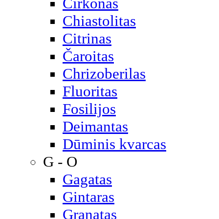
Cirkonas
Chiastolitas
Citrinas
Čaroitas
Chrizoberilas
Fluoritas
Fosilijos
Deimantas
Dūminis kvarcas
G - O
Gagatas
Gintaras
Granatas