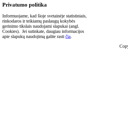
Privatumo politika
Informuojame, kad šioje svetainėje statistiniais,
rinkodaros ir teikiamų paslaugų kokybės
gerinimo tikslais naudojami slapukai (angl.
Cookies). Jei sutinkate, daugiau informacijos
apie slapukų naudojimą galite rasti
čia
.
Copy