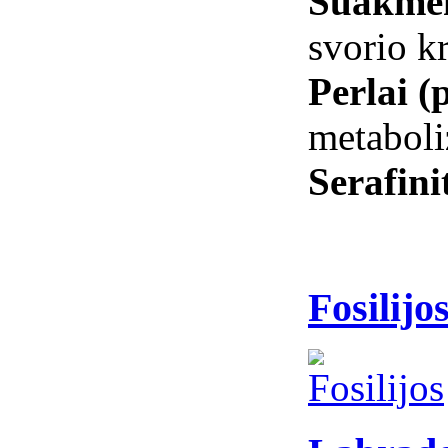
Suakmen
svorio k
Perlai (
metabol
Serafini
Fosilijo