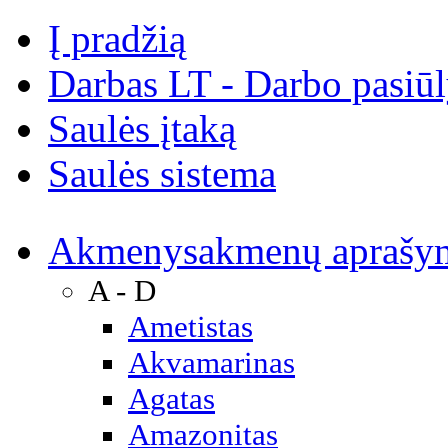
Į pradžią
Darbas LT - Darbo pasiū
Saulės įtaką
Saulės sistema
Akmenys
akmenų aprašy
A - D
Ametistas
Akvamarinas
Agatas
Amazonitas