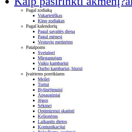
Kaip pasirinkti akmenį?
a
Pagal zodiaką
Vakarietiškas
Kinų zodiakas
Pagal kalendorių
Pagal savaitės dieną
Pagal mėnesį
Vestuvių metinėms
Patalpoms
Svetainei
Miegamajam
Vaikų kambariui
Darbo kambariui, biurui
Įvairiems poreikiams
Meilei
Turtui
Bylinėjimuisi
Apsauginiai
Jėgos
Sėkmei
Optimizmui skatinti
Kelionėms
Laikantis dietos
Komunikacijai