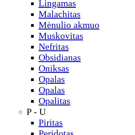
Lingamas
Malachitas
Mėnulio akmuo
Muskovitas
Nefritas
Obsidianas
Oniksas
Opalas
Opalas
Opalitas
P - U
Piritas
Peridotas