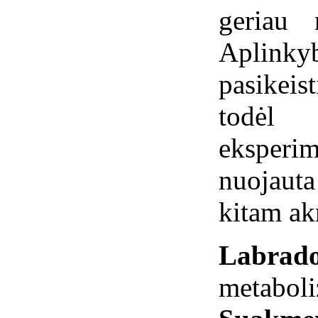
geriau 
Aplink
pasikeis
todėl
eksperim
nuojaut
kitam ak
Labrado
metabol