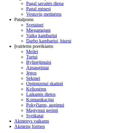
Pagal savaitės dieną
Pagal mėnesį
Vestuvių metinėms
Patalpoms
Svetainei
Miegamajam
Vaikų kambariui
Darbo kambariui, biurui
Įvairiems poreikiams
Meilei
Turtui
Bylinėjimuisi
Apsauginiai
Jėgos
Sėkmei
Optimizmui skatinti
Kelionėms
Laikantis dietos
Komunikacijai
Pokyčiams, augimui
Mąstymui gerinti
Sveikatai
Akmenys vaikams
Akmenų formos