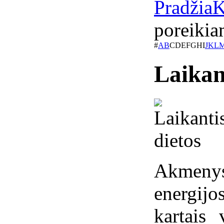
Pradžia
K
poreikia
#
A
B
C
D
E
F
G
H
I
J
K
L
Laikan
Akmeny
energijo
kartais