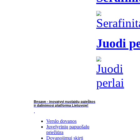
Juodi pe
Bnsave - inovatyvi nuolaidų paieškos
ir dalinimosi platforma Lietuvoje!
Verslo dovanos
Juvelyrinių papuošalų
priežiūra
Dovanojimui skirti