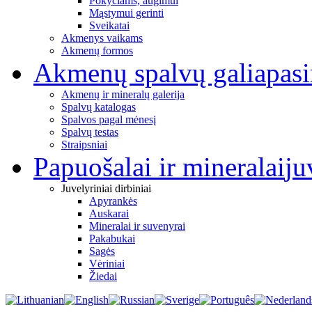
Pokyčiams, augimui
Mąstymui gerinti
Sveikatai
Akmenys vaikams
Akmenų formos
Akmenų spalvų galia
pas
Akmenų ir mineralų galerija
Spalvų katalogas
Spalvos pagal mėnesį
Spalvų testas
Straipsniai
Papuošalai ir mineralai
ju
Juvelyriniai dirbiniai
Apyrankės
Auskarai
Mineralai ir suvenyrai
Pakabukai
Sagės
Vėriniai
Žiedai