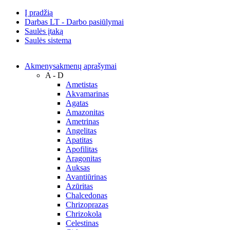
Į pradžią
Darbas LT - Darbo pasiūlymai
Saulės įtaką
Saulės sistema
Akmenys
akmenų aprašymai
A - D
Ametistas
Akvamarinas
Agatas
Amazonitas
Ametrinas
Angelitas
Apatitas
Apofilitas
Aragonitas
Auksas
Avantiūrinas
Azūritas
Chalcedonas
Chrizoprazas
Chrizokola
Celestinas