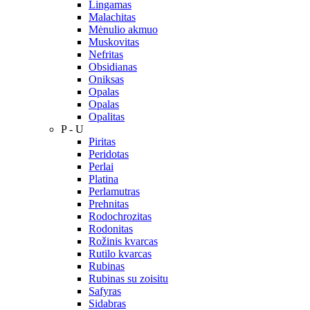
Lingamas
Malachitas
Mėnulio akmuo
Muskovitas
Nefritas
Obsidianas
Oniksas
Opalas
Opalas
Opalitas
P - U
Piritas
Peridotas
Perlai
Platina
Perlamutras
Prehnitas
Rodochrozitas
Rodonitas
Rožinis kvarcas
Rutilo kvarcas
Rubinas
Rubinas su zoisitu
Safyras
Sidabras