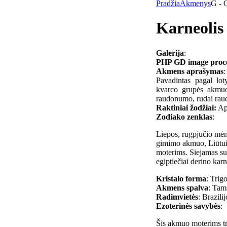
Pradžia
Akmenys
G - 
Karneolis
Galerija
:
PHP GD image process
Akmens aprašymas
:
Pavadintas pagal lot
kvarco grupės akmuo
raudonumo, rudai rau
Raktiniai žodžiai:
Aps
Zodiako zenklas
:
Liepos, rugpjūčio mė
gimimo akmuo, Liūtu
moterims. Siejamas su 
egiptiečiai derino karne
Kristalo forma
: Trig
Akmens spalva
: Tam
Radimvietės
: Brazili
Ezoterinės savybės
:
Šis akmuo moterims tr