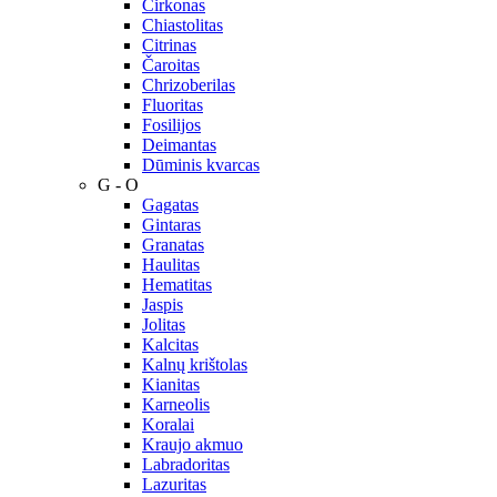
Cirkonas
Chiastolitas
Citrinas
Čaroitas
Chrizoberilas
Fluoritas
Fosilijos
Deimantas
Dūminis kvarcas
G - O
Gagatas
Gintaras
Granatas
Haulitas
Hematitas
Jaspis
Jolitas
Kalcitas
Kalnų krištolas
Kianitas
Karneolis
Koralai
Kraujo akmuo
Labradoritas
Lazuritas