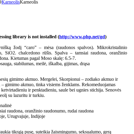
O
Karneolis
Karneolis
ing library is not installed (
http://www.php.net/gd
)
ynišką žodį “caro” – mėsa (raudonos spalvos). Mikrokristalinio
, SiO2. chalcedono rūšis. Spalva – tamsiai raudona, oranžinio
dona. Kietumas pagal Moso skalę: 6.5-7.
auga, stabilumas, meilė, iškalba, gijimas, drąsa
nesių gimimo akmuo. Mergelei, Skorpionui – zodiako akmuo ir
i – gimimo akmuo, tinka visiems ženklams. Rekomeduojamas
ketvirtadieniu ir penktadieniu, saule bei ugnies stichija. Senovės
olį su lazuritu ir turkiu.
onalinė
siai raudona, oranžinio raudonumo, rudai raudona
joje, Urugvajuje, Indijoje
aukia tikrąją pusę, suteikia žaismingumo, seksualumo, gerą