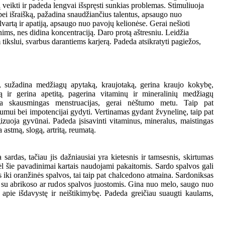
 veikti ir padeda lengvai išspręsti sunkias problemas. Stimuliuoja
ei išraišką, pažadina snaudžiančius talentus, apsaugo nuo
lvartą ir apatiją, apsaugo nuo pavojų kelionėse. Gerai nešioti
ims, nes didina koncentraciją. Daro protą aštresniu. Leidžia
 tikslui, svarbus darantiems karjerą. Padeda atsikratyti pagiežos,
, sužadina medžiagų apytaką, kraujotaką, gerina kraujo kokybę,
mą ir gerina apetitą, pagerina vitaminų ir mineralinių medžiagų
na skausmingas menstruacijas, gerai nėštumo metu. Taip pat
mui bei impotencijai gydyti. Vertinamas gydant žvynelinę, taip pat
gizuoja gyvūnai. Padeda įsisavinti vitaminus, mineralus, maistingas
astmą, slogą, artritą, reumatą.
 sardas, tačiau jis dažniausiai yra kietesnis ir tamsesnis, skirtumas
dėl šie pavadinimai kartais naudojami pakaitomis. Sardo spalvos gali
s iki oranžinės spalvos, tai taip pat chalcedono atmaina. Sardoniksas
s su abrikoso ar rudos spalvos juostomis. Gina nuo melo, saugo nuo
 apie išdavystę ir neištikimybę. Padeda greičiau suaugti kaulams,