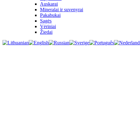
Auskarai
Mineralai ir suvenyrai
Pakabukai
Sagės
Vėriniai
Žiedai