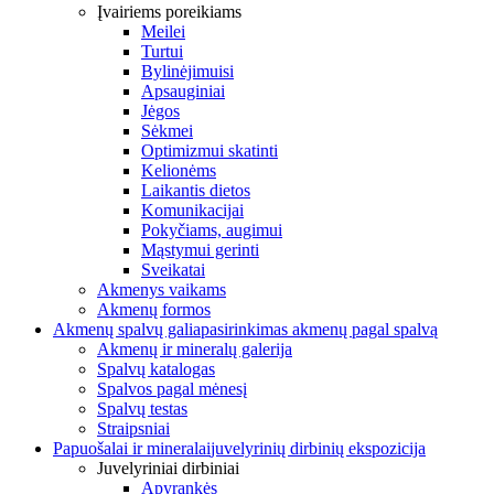
Įvairiems poreikiams
Meilei
Turtui
Bylinėjimuisi
Apsauginiai
Jėgos
Sėkmei
Optimizmui skatinti
Kelionėms
Laikantis dietos
Komunikacijai
Pokyčiams, augimui
Mąstymui gerinti
Sveikatai
Akmenys vaikams
Akmenų formos
Akmenų spalvų galia
pasirinkimas akmenų pagal spalvą
Akmenų ir mineralų galerija
Spalvų katalogas
Spalvos pagal mėnesį
Spalvų testas
Straipsniai
Papuošalai ir mineralai
juvelyrinių dirbinių ekspozicija
Juvelyriniai dirbiniai
Apyrankės