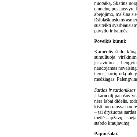
nuotaiką. Skatina norą
emocinę pusiausvyrą b
abejojimo, malšina sie
išsiblaškiusiems asmen
susitelkti svarbiausiam
pavydo ir baimės.
Poveikis kūnui
:
Karneolis šildo kūną
stimuliuoja virškini
įsisavinimą. Lengvi
naudojamas nevaisingu
tiems, kurių odą aler
medžiagas. Palengvina 
Sardas ir sardoniksas
Į karneolį panašus yra
nėra labai didelis, to
kisti nuo rausvai rudo
– tai dryžuotas sarda
meilės apžavų, įspėja
stabdo kraujavimą.
Papuošalai
: