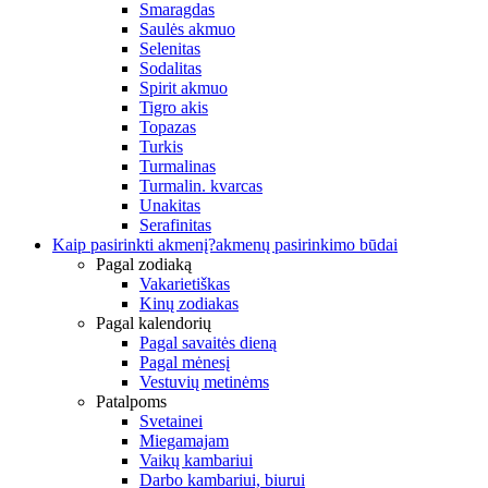
Smaragdas
Saulės akmuo
Selenitas
Sodalitas
Spirit akmuo
Tigro akis
Topazas
Turkis
Turmalinas
Turmalin. kvarcas
Unakitas
Serafinitas
Kaip pasirinkti akmenį?
akmenų pasirinkimo būdai
Pagal zodiaką
Vakarietiškas
Kinų zodiakas
Pagal kalendorių
Pagal savaitės dieną
Pagal mėnesį
Vestuvių metinėms
Patalpoms
Svetainei
Miegamajam
Vaikų kambariui
Darbo kambariui, biurui