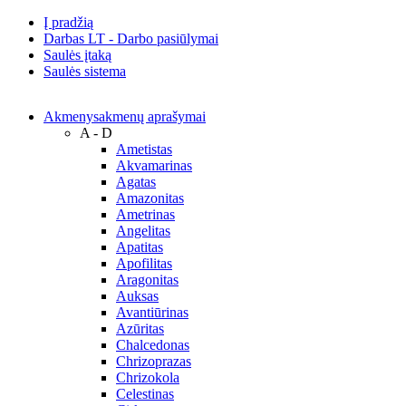
Į pradžią
Darbas LT - Darbo pasiūlymai
Saulės įtaką
Saulės sistema
Akmenys
akmenų aprašymai
A - D
Ametistas
Akvamarinas
Agatas
Amazonitas
Ametrinas
Angelitas
Apatitas
Apofilitas
Aragonitas
Auksas
Avantiūrinas
Azūritas
Chalcedonas
Chrizoprazas
Chrizokola
Celestinas