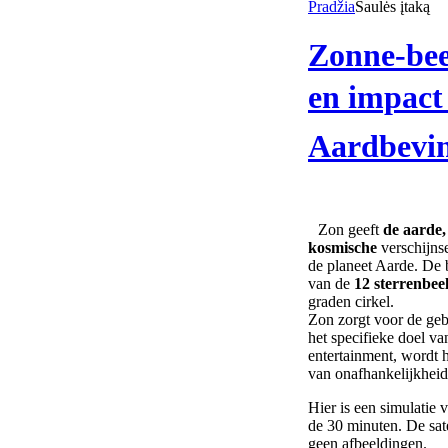
Pradžia
Saulės įtaką
Zonne-beel
en impact
Aardbevin
Zon geeft
de aarde,
kosmische
verschijnse
de planeet Aarde. De b
van de
12 sterrenbee
graden cirkel.
Zon zorgt voor de gebo
het specifieke doel v
entertainment, wordt h
van onafhankelijkheid 
Hier is een simulatie 
de 30 minuten. De sat
geen afbeeldingen.