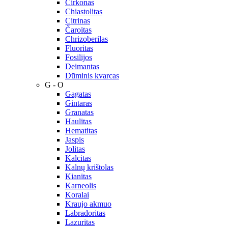
Cirkonas
Chiastolitas
Citrinas
Čaroitas
Chrizoberilas
Fluoritas
Fosilijos
Deimantas
Dūminis kvarcas
G - O
Gagatas
Gintaras
Granatas
Haulitas
Hematitas
Jaspis
Jolitas
Kalcitas
Kalnų krištolas
Kianitas
Karneolis
Koralai
Kraujo akmuo
Labradoritas
Lazuritas