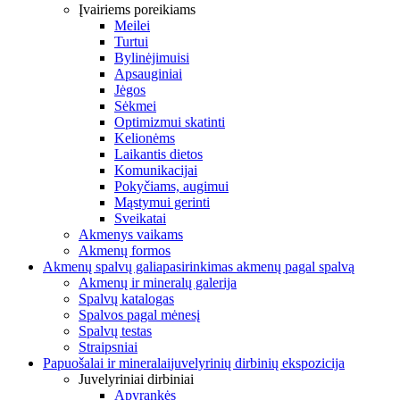
Įvairiems poreikiams
Meilei
Turtui
Bylinėjimuisi
Apsauginiai
Jėgos
Sėkmei
Optimizmui skatinti
Kelionėms
Laikantis dietos
Komunikacijai
Pokyčiams, augimui
Mąstymui gerinti
Sveikatai
Akmenys vaikams
Akmenų formos
Akmenų spalvų galia
pasirinkimas akmenų pagal spalvą
Akmenų ir mineralų galerija
Spalvų katalogas
Spalvos pagal mėnesį
Spalvų testas
Straipsniai
Papuošalai ir mineralai
juvelyrinių dirbinių ekspozicija
Juvelyriniai dirbiniai
Apyrankės