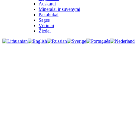
Auskarai
Mineralai ir suvenyrai
Pakabukai
Sagės
Vėriniai
Žiedai