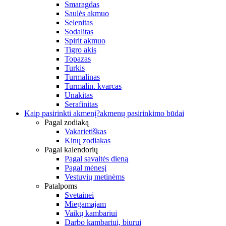
Smaragdas
Saulės akmuo
Selenitas
Sodalitas
Spirit akmuo
Tigro akis
Topazas
Turkis
Turmalinas
Turmalin. kvarcas
Unakitas
Serafinitas
Kaip pasirinkti akmenį?
akmenų pasirinkimo būdai
Pagal zodiaką
Vakarietiškas
Kinų zodiakas
Pagal kalendorių
Pagal savaitės dieną
Pagal mėnesį
Vestuvių metinėms
Patalpoms
Svetainei
Miegamajam
Vaikų kambariui
Darbo kambariui, biurui