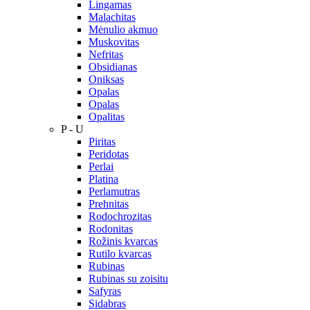
Lingamas
Malachitas
Mėnulio akmuo
Muskovitas
Nefritas
Obsidianas
Oniksas
Opalas
Opalas
Opalitas
P - U
Piritas
Peridotas
Perlai
Platina
Perlamutras
Prehnitas
Rodochrozitas
Rodonitas
Rožinis kvarcas
Rutilo kvarcas
Rubinas
Rubinas su zoisitu
Safyras
Sidabras