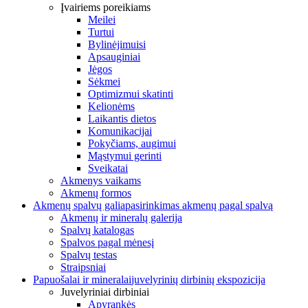
Įvairiems poreikiams
Meilei
Turtui
Bylinėjimuisi
Apsauginiai
Jėgos
Sėkmei
Optimizmui skatinti
Kelionėms
Laikantis dietos
Komunikacijai
Pokyčiams, augimui
Mąstymui gerinti
Sveikatai
Akmenys vaikams
Akmenų formos
Akmenų spalvų galia
pasirinkimas akmenų pagal spalvą
Akmenų ir mineralų galerija
Spalvų katalogas
Spalvos pagal mėnesį
Spalvų testas
Straipsniai
Papuošalai ir mineralai
juvelyrinių dirbinių ekspozicija
Juvelyriniai dirbiniai
Apyrankės