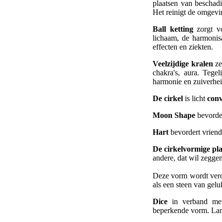
plaatsen van beschadi
Het reinigt de omgevin
Ball ketting
zorgt vo
lichaam, de harmonisa
effecten en ziekten.
Veelzijdige kralen
ze
chakra's, aura. Tegel
harmonie en zuiverhei
De cirkel
is licht
conv
Moon Shape
bevorder
Hart
bevordert vriende
De cirkelvormige pla
andere, dat wil zeggen 
Deze vorm wordt veroo
als een steen van gelu
Dice
in verband me
beperkende vorm. Lang