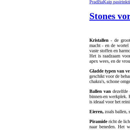
Pradžia
Kaip pasirinkt
Stones vo
Kristallen
- de groot
macht - en de wortel
vaste stoffen en harm
Het is raadzaam voo
apex wees, en de vrou
Gladde typen van ve
geschikt voor de beha
chakra's, schone omge
Ballen van
dezelfde e
binnen-en werkplek. He
is ideaal voor het rei
Eieren,
zoals ballen, 
Piramide
richt de lic
naar beneden. Het w