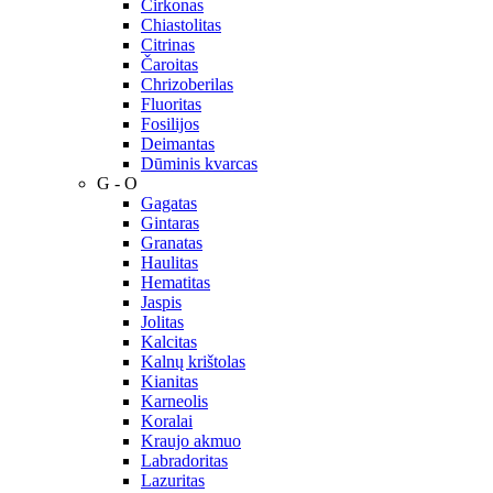
Cirkonas
Chiastolitas
Citrinas
Čaroitas
Chrizoberilas
Fluoritas
Fosilijos
Deimantas
Dūminis kvarcas
G - O
Gagatas
Gintaras
Granatas
Haulitas
Hematitas
Jaspis
Jolitas
Kalcitas
Kalnų krištolas
Kianitas
Karneolis
Koralai
Kraujo akmuo
Labradoritas
Lazuritas