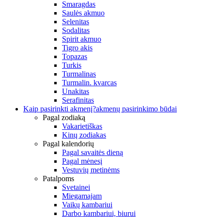
Smaragdas
Saulės akmuo
Selenitas
Sodalitas
Spirit akmuo
Tigro akis
Topazas
Turkis
Turmalinas
Turmalin. kvarcas
Unakitas
Serafinitas
Kaip pasirinkti akmenį?
akmenų pasirinkimo būdai
Pagal zodiaką
Vakarietiškas
Kinų zodiakas
Pagal kalendorių
Pagal savaitės dieną
Pagal mėnesį
Vestuvių metinėms
Patalpoms
Svetainei
Miegamajam
Vaikų kambariui
Darbo kambariui, biurui