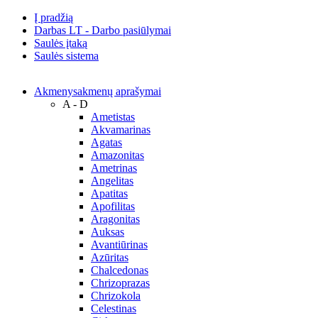
Į pradžią
Darbas LT - Darbo pasiūlymai
Saulės įtaką
Saulės sistema
Akmenys
akmenų aprašymai
A - D
Ametistas
Akvamarinas
Agatas
Amazonitas
Ametrinas
Angelitas
Apatitas
Apofilitas
Aragonitas
Auksas
Avantiūrinas
Azūritas
Chalcedonas
Chrizoprazas
Chrizokola
Celestinas