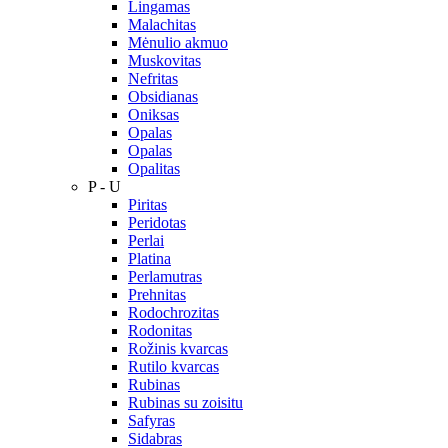
Lingamas
Malachitas
Mėnulio akmuo
Muskovitas
Nefritas
Obsidianas
Oniksas
Opalas
Opalas
Opalitas
P - U
Piritas
Peridotas
Perlai
Platina
Perlamutras
Prehnitas
Rodochrozitas
Rodonitas
Rožinis kvarcas
Rutilo kvarcas
Rubinas
Rubinas su zoisitu
Safyras
Sidabras