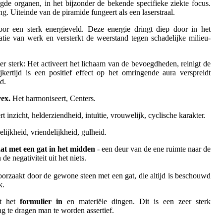
gde organen, in het bijzonder de bekende specifieke ziekte focus.
g. Uiteinde van de piramide fungeert als een laserstraal.
or een sterk energieveld. Deze energie dringt diep door in het
tie van werk en versterkt de weerstand tegen schadelijke milieu-
er sterk: Het activeert het lichaam van de bevoegdheden, reinigt de
ijkertijd is een positief effect op het omringende aura verspreidt
d.
ex.
Het harmoniseert, Centers.
t inzicht, helderziendheid, intuïtie, vrouwelijk, cyclische karakter.
lijkheid, vriendelijkheid, gulheid.
at met een gat in het midden
- een deur van de ene ruimte naar de
de negativiteit uit het niets.
rzaakt door de gewone steen met een gat, die altijd is beschouwd
k.
t het
formulier in
en materiële dingen. Dit is een zeer sterk
 te dragen man te worden assertief.