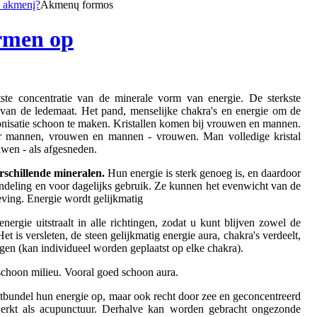
i akmenį?
Akmenų formos
rmen op
ste concentratie van de minerale vorm van energie. De sterkste
 van de ledemaat. Het pand, menselijke chakra's en energie om de
onisatie schoon te maken. Kristallen komen bij vrouwen en mannen.
r mannen, vrouwen en mannen - vrouwen. Man volledige kristal
wen - als afgesneden.
rschillende mineralen.
Hun energie is sterk genoeg is, en daardoor
ndeling en voor dagelijks gebruik. Ze kunnen het evenwicht van de
ving. Energie wordt gelijkmatig
nergie uitstraalt in alle richtingen, zodat u kunt blijven zowel de
t is versleten, de steen gelijkmatig energie aura, chakra's verdeelt,
nigen (kan individueel worden geplaatst op elke chakra).
schoon milieu. Vooral goed schoon aura.
htbundel hun energie op, maar ook recht door zee en geconcentreerd
erkt als acupunctuur. Derhalve kan worden gebracht ongezonde