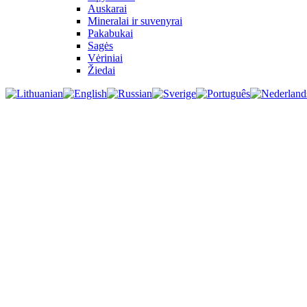
Auskarai
Mineralai ir suvenyrai
Pakabukai
Sagės
Vėriniai
Žiedai