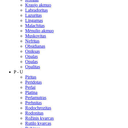
Kraujo akmuo
Labradoritas
Lazuritas
Lingamas
Malachitas
Mėnulio akmuo
Muskovitas
Nefritas
Obsidianas
Oniksas
Opalas
Opalas
Opalitas
P - U
Piritas
Peridotas
Perlai
Platina
Perlamutras
Prehnitas
Rodochrozitas
Rodonitas
Rožinis kvarcas
Rutilo kvarcas