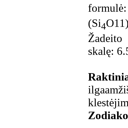
formu
(Si
O11)
4
Žadeit
skalę: 6.
Raktinia
ilgaamži
klestėjim
Zodiako