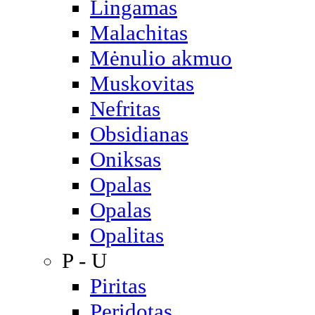
Lingamas
Malachitas
Mėnulio akmuo
Muskovitas
Nefritas
Obsidianas
Oniksas
Opalas
Opalas
Opalitas
P - U
Piritas
Peridotas