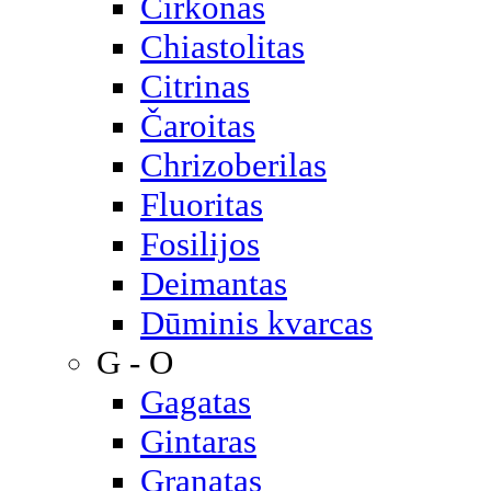
Cirkonas
Chiastolitas
Citrinas
Čaroitas
Chrizoberilas
Fluoritas
Fosilijos
Deimantas
Dūminis kvarcas
G - O
Gagatas
Gintaras
Granatas