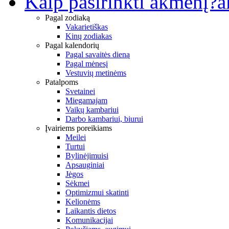
Kaip pasirinkti akmenį?
a
Pagal zodiaką
Vakarietiškas
Kinų zodiakas
Pagal kalendorių
Pagal savaitės dieną
Pagal mėnesį
Vestuvių metinėms
Patalpoms
Svetainei
Miegamajam
Vaikų kambariui
Darbo kambariui, biurui
Įvairiems poreikiams
Meilei
Turtui
Bylinėjimuisi
Apsauginiai
Jėgos
Sėkmei
Optimizmui skatinti
Kelionėms
Laikantis dietos
Komunikacijai