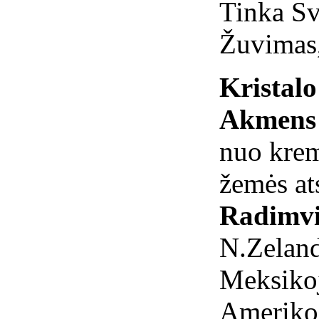
Tinka Sv
Žuvimas,
Kristal
Akmens 
nuo krem
žemės at
Radimvi
N.Zelandi
Meksikoj
Ameriko