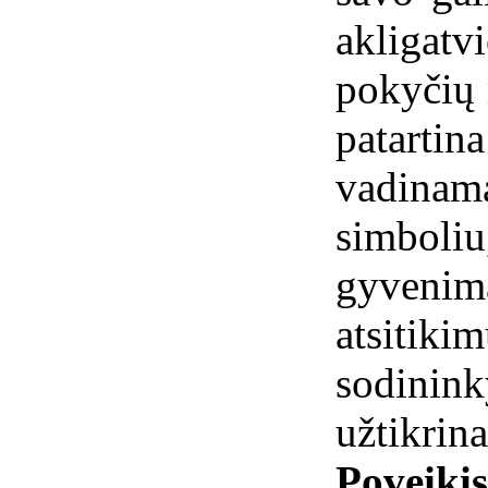
akliga
pokyčių 
patarti
vadina
simboliu
gyvenim
atsitiki
sodini
užtikrina
Poveiki