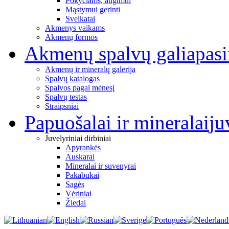
Pokyčiams, augimui
Mąstymui gerinti
Sveikatai
Akmenys vaikams
Akmenų formos
Akmenų spalvų galia
pas
Akmenų ir mineralų galerija
Spalvų katalogas
Spalvos pagal mėnesį
Spalvų testas
Straipsniai
Papuošalai ir mineralai
ju
Juvelyriniai dirbiniai
Apyrankės
Auskarai
Mineralai ir suvenyrai
Pakabukai
Sagės
Vėriniai
Žiedai