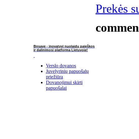
Prekės su
commen
Bnsave - inovatyvi nuolaidų paieškos
ir dalinimosi platforma Lietuvoje!
Verslo dovanos
Juvelyrinių papuošalų
priežiūra
Dovanojimui skirti
papuošalai