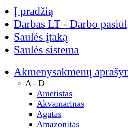
Į pradžią
Darbas LT - Darbo pasiū
Saulės įtaką
Saulės sistema
Akmenys
akmenų aprašy
A - D
Ametistas
Akvamarinas
Agatas
Amazonitas