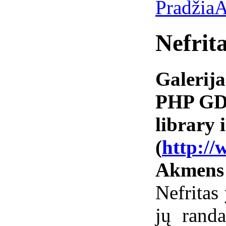
Pradžia
A
Nefrita
Galerija
PHP GD 
library i
(
http://
Akmens
Nefritas
jų randa