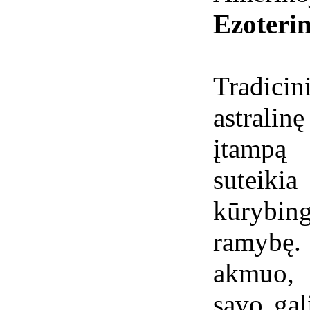
Ezoterin
Tradicin
astralin
įtampą 
sutei
kūrybin
ramybę.
akmuo, 
savo gali