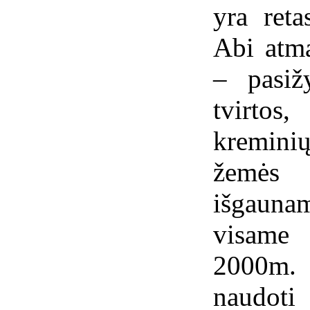
yra reta
Abi atma
– pasiž
tvirtos
kremini
žemės 
išgaun
visame
2000m. 
naudoti 