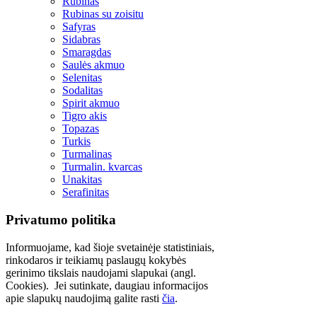
Rubinas
Rubinas su zoisitu
Safyras
Sidabras
Smaragdas
Saulės akmuo
Selenitas
Sodalitas
Spirit akmuo
Tigro akis
Topazas
Turkis
Turmalinas
Turmalin. kvarcas
Unakitas
Serafinitas
Privatumo politika
Informuojame, kad šioje svetainėje statistiniais,
rinkodaros ir teikiamų paslaugų kokybės
gerinimo tikslais naudojami slapukai (angl.
Cookies). Jei sutinkate, daugiau informacijos
apie slapukų naudojimą galite rasti
čia
.