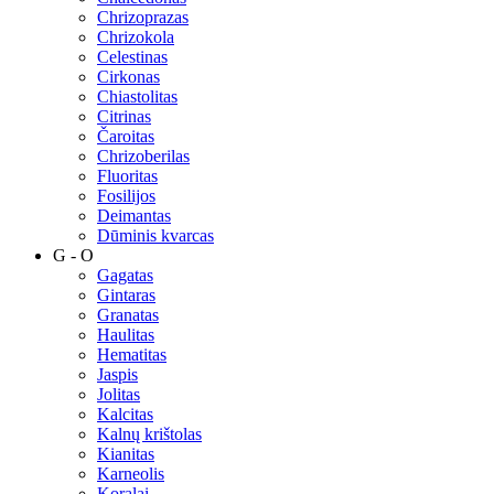
Chrizoprazas
Chrizokola
Celestinas
Cirkonas
Chiastolitas
Citrinas
Čaroitas
Chrizoberilas
Fluoritas
Fosilijos
Deimantas
Dūminis kvarcas
G - O
Gagatas
Gintaras
Granatas
Haulitas
Hematitas
Jaspis
Jolitas
Kalcitas
Kalnų krištolas
Kianitas
Karneolis
Koralai