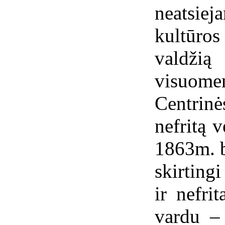
neatsie
kultūro
valdži
visuom
Centri
nefritą 
1863m. b
skirting
ir nefri
vardu – 