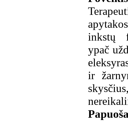
Terapeu
apytako
inkstų 
ypač užd
eleksyra
ir žarn
skysči
nereikali
Papuoša