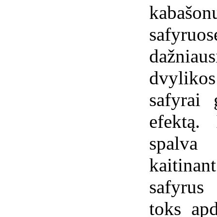
kabašo
safyru
dažniaus
dvylik
safyrai 
efektą.
spalva
kaitina
safyrus
toks apd