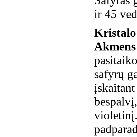
Safyras 
ir 45 ve
Kristal
Akmens 
pasitaiko
safyrų ga
įskaitant
bespalvį,
violetinį
padparad