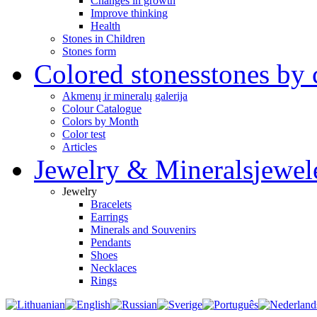
Changes in growth
Improve thinking
Health
Stones in Children
Stones form
Colored stones
stones by 
Akmenų ir mineralų galerija
Colour Catalogue
Colors by Month
Color test
Articles
Jewelry & Minerals
jewel
Jewelry
Bracelets
Earrings
Minerals and Souvenirs
Pendants
Shoes
Necklaces
Rings