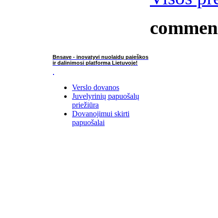
commen
Bnsave - inovatyvi nuolaidų paieškos
ir dalinimosi platforma Lietuvoje!
Verslo dovanos
Juvelyrinių papuošalų
priežiūra
Dovanojimui skirti
papuošalai