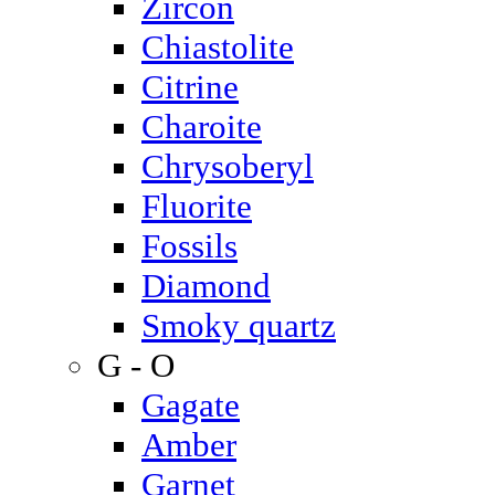
Zircon
Chiastolite
Citrine
Charoite
Chrysoberyl
Fluorite
Fossils
Diamond
Smoky quartz
G - O
Gagate
Amber
Garnet