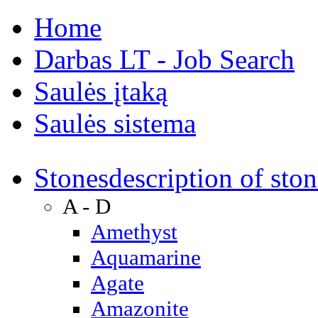
Home
Darbas LT - Job Search
Saulės įtaką
Saulės sistema
Stones
description of ston
A - D
Amethyst
Aquamarine
Agate
Amazonite