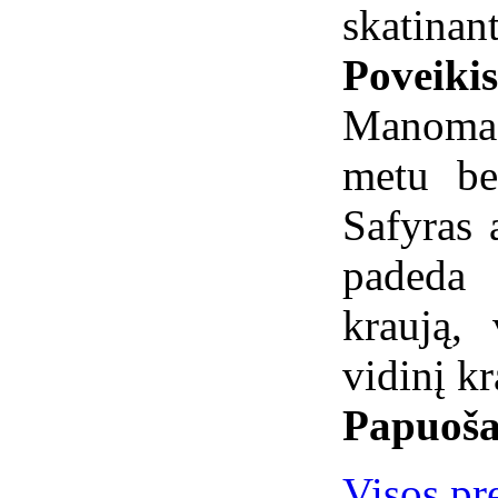
skatinant
Poveiki
Manoma,
metu be
Safyras 
padeda 
kraują,
vidinį k
Papuoša
Visos pre