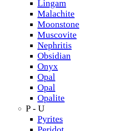
Lingam
Malachite
Moonstone
Muscovite
Nephritis
Obsidian
Onyx
Opal
Opal
Opalite
P - U
Pyrites
Peridot