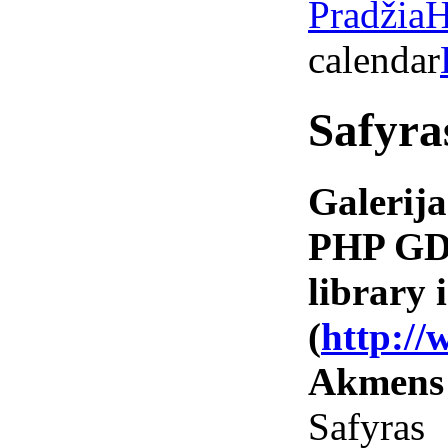
Pradžia
H
calendar
Safyra
Galerija
PHP GD 
library i
(
http://
Akmens
Safyr