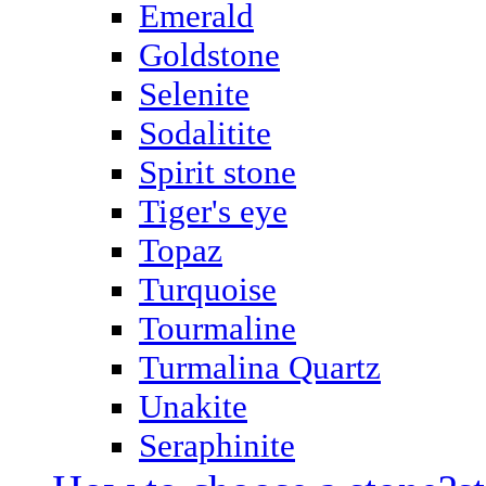
Emerald
Goldstone
Selenite
Sodalitite
Spirit stone
Tiger's eye
Topaz
Turquoise
Tourmaline
Turmalina Quartz
Unakite
Seraphinite