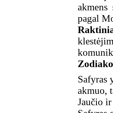
akmens 
pagal Mo
Raktini
klestė
komunik
Zodiako
Safyras 
akmuo, t
Jaučio i