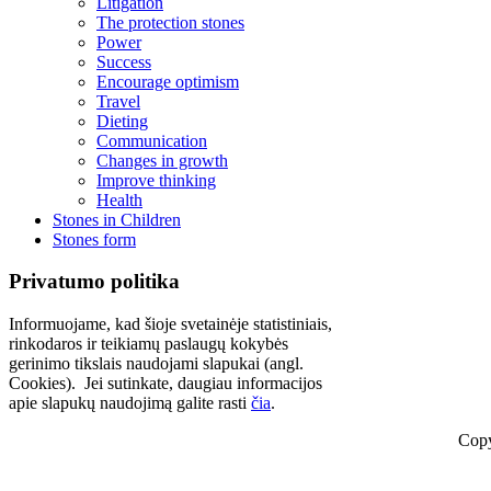
Litigation
The protection stones
Power
Success
Encourage optimism
Travel
Dieting
Communication
Changes in growth
Improve thinking
Health
Stones in Children
Stones form
Privatumo politika
Informuojame, kad šioje svetainėje statistiniais,
rinkodaros ir teikiamų paslaugų kokybės
gerinimo tikslais naudojami slapukai (angl.
Cookies). Jei sutinkate, daugiau informacijos
apie slapukų naudojimą galite rasti
čia
.
Copy