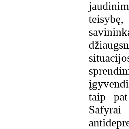
jaudinim
teisybę,
savinink
džiaugs
situacij
sprend
įgyvendi
taip pat
Safyrai
antid