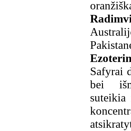
oranžiška
Radimvi
Australij
Pakistan
Ezoterin
Safyrai 
bei iš
suteikia
koncent
atsikra