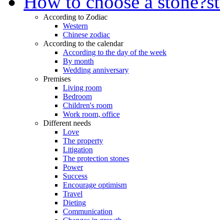
How to choose a stone?
s
According to Zodiac
Western
Chinese zodiac
According to the calendar
According to the day of the week
By month
Wedding anniversary
Premises
Living room
Bedroom
Children's room
Work room, office
Different needs
Love
The property
Litigation
The protection stones
Power
Success
Encourage optimism
Travel
Dieting
Communication