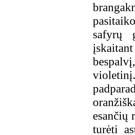
branga
pasitai
safyrų 
įskaita
bespalvį
violetin
padpara
oranžišk
esančių r
turėti a