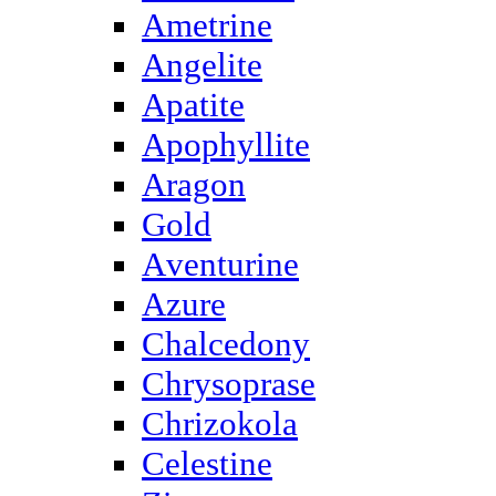
Ametrine
Angelite
Apatite
Apophyllite
Aragon
Gold
Аventurine
Azure
Chalcedony
Chrysoprase
Chrizokola
Celestine