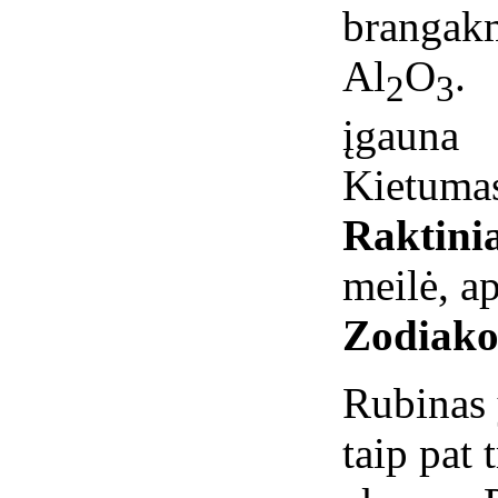
brangak
Al
O
. 
2
3
įgauna
Kietumas
Raktini
meilė, ap
Zodiako
Rubinas 
taip pat 