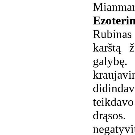
Mianmar
Ezoterin
Rubinas 
karštą 
galybę.
kraujavi
didindav
teikdav
drąsos
negatyvi