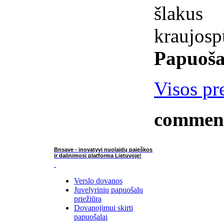
šlakus
kraujosp
Papuoša
Visos pr
commen
Bnsave - inovatyvi nuolaidų paieškos
ir dalinimosi platforma Lietuvoje!
Verslo dovanos
Juvelyrinių papuošalų
priežiūra
Dovanojimui skirti
papuošalai