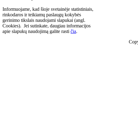
Informuojame, kad šioje svetainėje statistiniais,
rinkodaros ir teikiamų paslaugų kokybės
gerinimo tikslais naudojami slapukai (angl.
Cookies). Jei sutinkate, daugiau informacijos
apie slapukų naudojimą galite rasti
čia
.
Copy