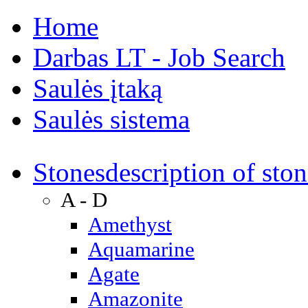
Home
Darbas LT - Job Search
Saulės įtaką
Saulės sistema
Stones
description of ston
A - D
Amethyst
Aquamarine
Agate
Amazonite