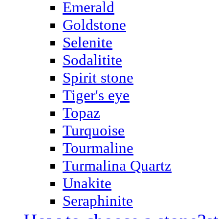
Emerald
Goldstone
Selenite
Sodalitite
Spirit stone
Tiger's eye
Topaz
Turquoise
Tourmaline
Turmalina Quartz
Unakite
Seraphinite