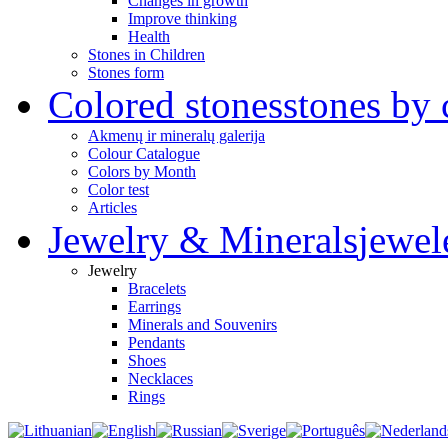
Changes in growth
Improve thinking
Health
Stones in Children
Stones form
Colored stones
stones by 
Akmenų ir mineralų galerija
Colour Catalogue
Colors by Month
Color test
Articles
Jewelry & Minerals
jewel
Jewelry
Bracelets
Earrings
Minerals and Souvenirs
Pendants
Shoes
Necklaces
Rings