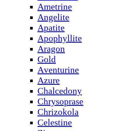
Ametrine
Angelite
Apatite
Apophyllite
Aragon
Gold
Аventurine
Azure
Chalcedony
Chrysoprase
Chrizokola
Celestine