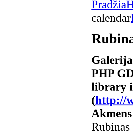
Pradžia
H
calendar
Rubin
Galerija
PHP GD 
library i
(
http://
Akmens
Rubin