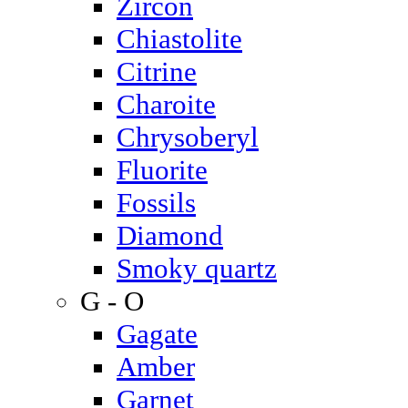
Zircon
Chiastolite
Citrine
Charoite
Chrysoberyl
Fluorite
Fossils
Diamond
Smoky quartz
G - O
Gagate
Amber
Garnet