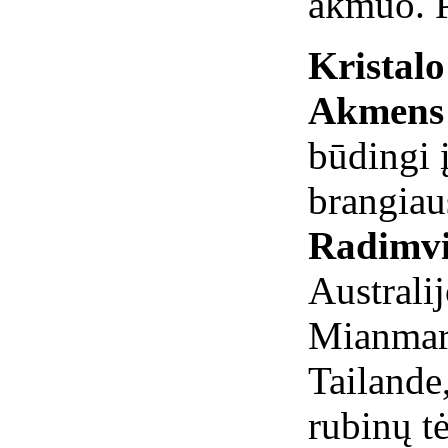
akmuo. P
Kristal
Akmens 
būdingi į
brangiau
Radimvi
Australi
Mianmare
Tailande
rubinų t