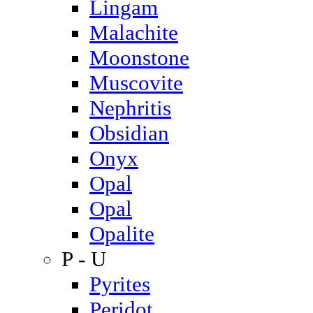
Lingam
Malachite
Moonstone
Muscovite
Nephritis
Obsidian
Onyx
Opal
Opal
Opalite
P - U
Pyrites
Peridot