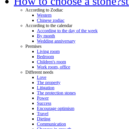
How to choose a stone?
s
According to Zodiac
Western
Chinese zodiac
According to the calendar
According to the day of the week
By month
Wedding anniversary
Premises
Living room
Bedroom
Children's room
Work room, office
Different needs
Love
The property
Litigation
The protection stones
Power
Success
Encourage optimism
Travel
Dieting
Communication