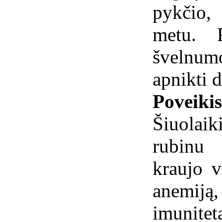
pykčio,
metu. R
švelnum
apnikti d
Poveiki
Šiuolai
rubinu
kraujo v
anemiją,
imunitetą