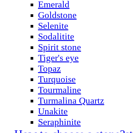
Emerald
Goldstone
Selenite
Sodalitite
Spirit stone
Tiger's eye
Topaz
Turquoise
Tourmaline
Turmalina Quartz
Unakite
Seraphinite