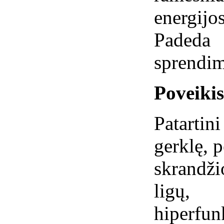
energijo
Paded
sprendim
Poveiki
Patarti
gerklę, 
skrandži
ligų, 
hiperfun