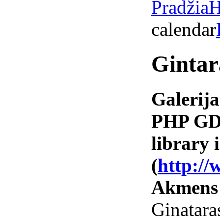
Pradžia
H
calendar
Gintar
Galerija
PHP GD 
library i
(
http://
Akmens
Ginata