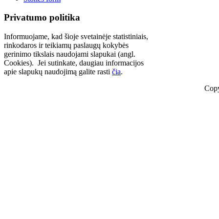
Privatumo politika
Informuojame, kad šioje svetainėje statistiniais,
rinkodaros ir teikiamų paslaugų kokybės
gerinimo tikslais naudojami slapukai (angl.
Cookies). Jei sutinkate, daugiau informacijos
apie slapukų naudojimą galite rasti
čia
.
Copy