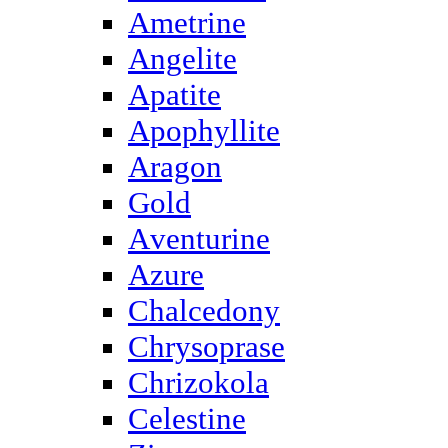
Ametrine
Angelite
Apatite
Apophyllite
Aragon
Gold
Аventurine
Azure
Chalcedony
Chrysoprase
Chrizokola
Celestine