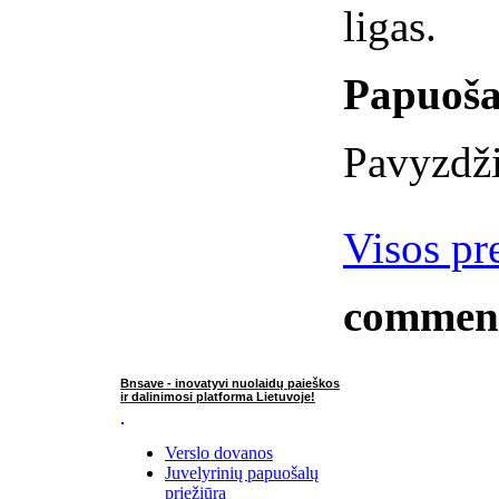
ligas.
Papuoša
Pavyzdži
Visos pr
commen
Bnsave - inovatyvi nuolaidų paieškos
ir dalinimosi platforma Lietuvoje!
Verslo dovanos
Juvelyrinių papuošalų
priežiūra