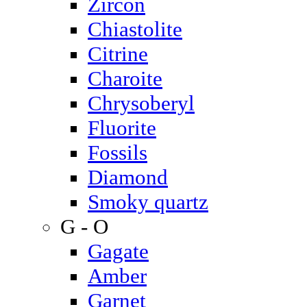
Zircon
Chiastolite
Citrine
Charoite
Chrysoberyl
Fluorite
Fossils
Diamond
Smoky quartz
G - O
Gagate
Amber
Garnet