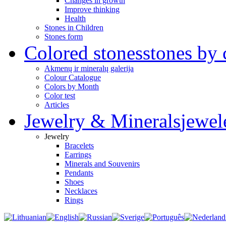
Changes in growth
Improve thinking
Health
Stones in Children
Stones form
Colored stones
stones by 
Akmenų ir mineralų galerija
Colour Catalogue
Colors by Month
Color test
Articles
Jewelry & Minerals
jewel
Jewelry
Bracelets
Earrings
Minerals and Souvenirs
Pendants
Shoes
Necklaces
Rings