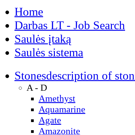
Home
Darbas LT - Job Search
Saulės įtaką
Saulės sistema
Stones
description of ston
A - D
Amethyst
Aquamarine
Agate
Amazonite