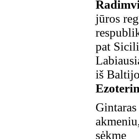
Radimvi
jūros re
respublik
pat Sicil
Labiausi
iš Baltij
Ezoterin
Gintar
akmeniu
sėkmę 