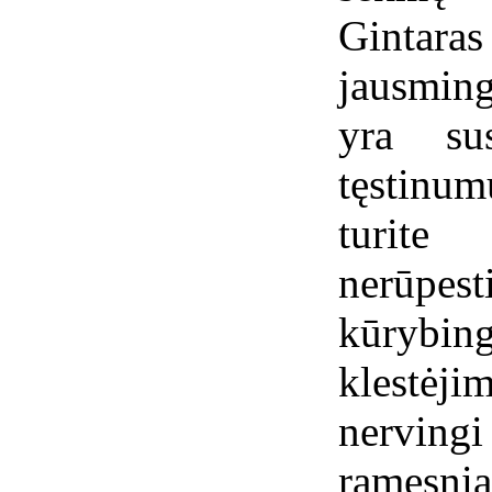
Gintaras
jausming
yra su
tęstinu
turite
nerūpe
kūrybi
klestėji
nervin
ramesni