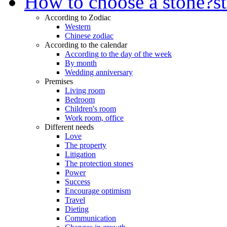
How to choose a stone?
s
According to Zodiac
Western
Chinese zodiac
According to the calendar
According to the day of the week
By month
Wedding anniversary
Premises
Living room
Bedroom
Children's room
Work room, office
Different needs
Love
The property
Litigation
The protection stones
Power
Success
Encourage optimism
Travel
Dieting
Communication