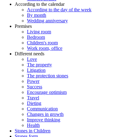
According to the calendar
According to the day of the week
By month
Wedding anniversary
Premises
Living room
Bedroom
Children's room
Work room, office
Different needs
Love
The property
Litigation
The protection stones
Power
Success
Encourage optimism
Travel
Dieting
Communication
Changes in growth
Improve thinking
Health
Stones in Children
Stones form