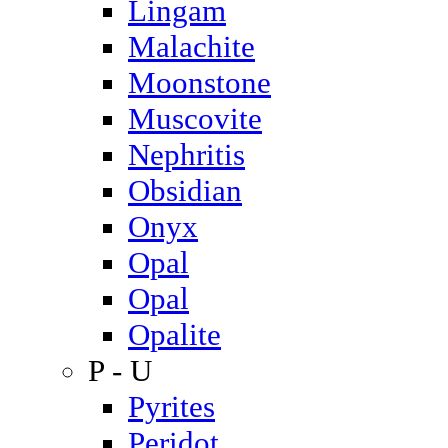
Lingam
Malachite
Moonstone
Muscovite
Nephritis
Obsidian
Onyx
Opal
Opal
Opalite
P - U
Pyrites
Peridot