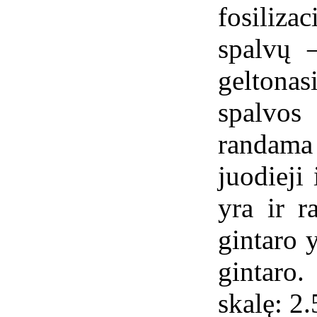
fosiliza
spalvų –
gelton
spalvos 
randama 
juodieji 
yra ir r
gintaro 
gintar
skalę: 2.