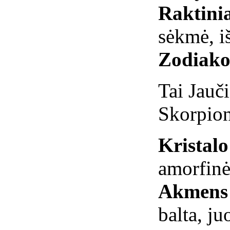
Raktini
sėkmė, i
Zodiako
Tai Jauči
Skorpio
Kristal
amorfin
Akmens 
balta, ju