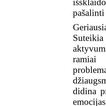
išsklaid
pašalinti
Geriaus
Suteikia
aktyvumą
ramiai 
problem
džiaugs
didina p
emocijas 