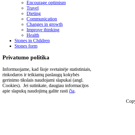
Encourage optimism
Travel
Dieting
Communication
Changes in growth
Improve thinking
Health
Stones in Children
Stones form
Privatumo politika
Informuojame, kad šioje svetainėje statistiniais,
rinkodaros ir teikiamų paslaugų kokybės
gerinimo tikslais naudojami slapukai (angl.
Cookies). Jei sutinkate, daugiau informacijos
apie slapukų naudojimą galite rasti
čia
.
Copy