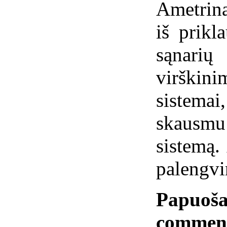
Ametrina
iš prikl
sąnari
virškini
sistemai
skausm
sistemą.
palengvi
Papuoša
commen