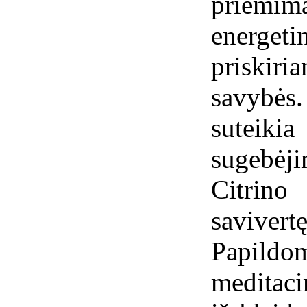
priėmi
energe
priskir
savybės
suteiki
sugebėji
Citrin
savivert
Papildo
meditaci