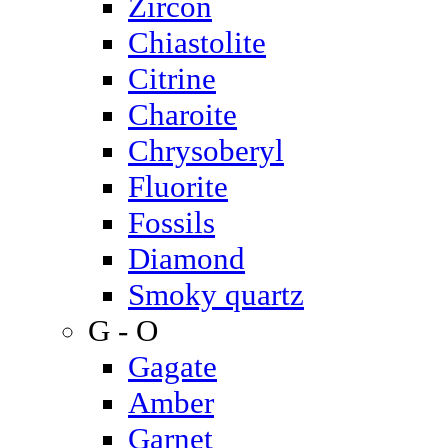
Zircon
Chiastolite
Citrine
Charoite
Chrysoberyl
Fluorite
Fossils
Diamond
Smoky quartz
G - O
Gagate
Amber
Garnet