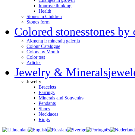
Changes in growth
Improve thinking
Health
Stones in Children
Stones form
Colored stones
stones by 
Akmenų ir mineralų galerija
Colour Catalogue
Colors by Month
Color test
Articles
Jewelry & Minerals
jewel
Jewelry
Bracelets
Earrings
Minerals and Souvenirs
Pendants
Shoes
Necklaces
Rings