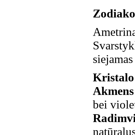
Zodiako
Ametrina
Svarstyk
siejamas
Kristal
Akmens 
bei viole
Radimvi
natūralu