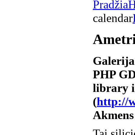
Pradžia
H
calendar
Ametr
Galerija
PHP GD 
library i
(
http://
Akmens
Tai silic