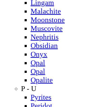
Lingam
Malachite
Moonstone
Muscovite
Nephritis
Obsidian
Onyx
Opal
Opal
Opalite
P - U
Pyrites
Peridot