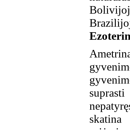
Bolivijoj
Brazilijo
Ezoterin
Ametr
gyveni
gyvenim
suprast
nepaty
skatin