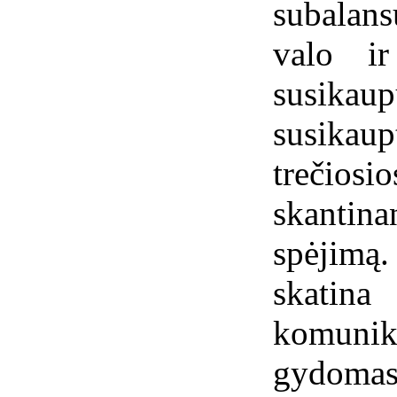
subalans
valo ir
susikau
susika
trečios
skantina
spėjimą.
skat
komunik
gydoma