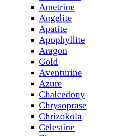
Ametrine
Angelite
Apatite
Apophyllite
Aragon
Gold
Аventurine
Azure
Chalcedony
Chrysoprase
Chrizokola
Celestine