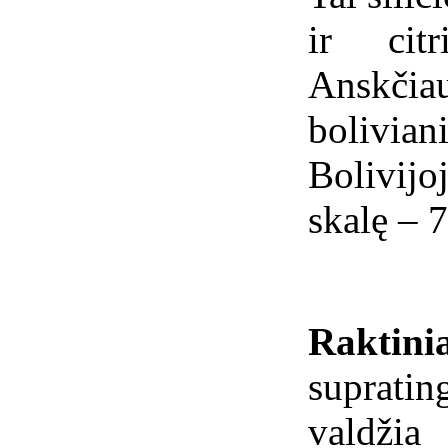
ir citr
Anskč
bolivi
Bolivij
skalę – 7
Raktini
supratin
valdžia