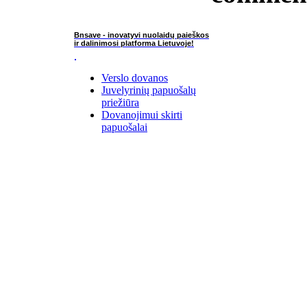
Bnsave - inovatyvi nuolaidų paieškos
ir dalinimosi platforma Lietuvoje!
Verslo dovanos
Juvelyrinių papuošalų
priežiūra
Dovanojimui skirti
papuošalai