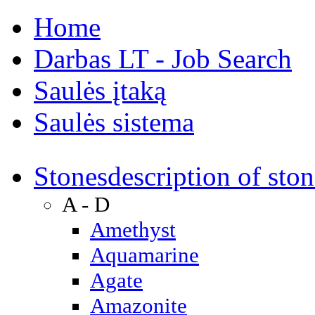
Home
Darbas LT - Job Search
Saulės įtaką
Saulės sistema
Stones
description of ston
A - D
Amethyst
Aquamarine
Agate
Amazonite