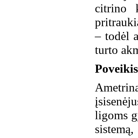
citrino
pritrauki
– todėl 
turto ak
Poveiki
Ametri
įsisenė
ligoms g
siste