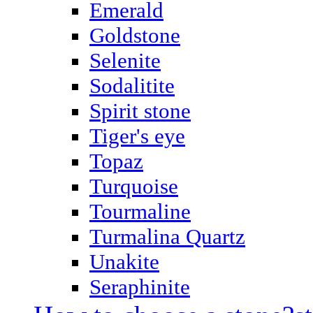
Emerald
Goldstone
Selenite
Sodalitite
Spirit stone
Tiger's eye
Topaz
Turquoise
Tourmaline
Turmalina Quartz
Unakite
Seraphinite