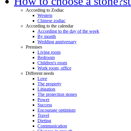
How to choose a stone?
s
According to Zodiac
Western
Chinese zodiac
According to the calendar
According to the day of the week
By month
Wedding anniversary
Premises
Living room
Bedroom
Children's room
Work room, office
Different needs
Love
The property
Litigation
The protection stones
Power
Success
Encourage optimism
Travel
Dieting
Communication